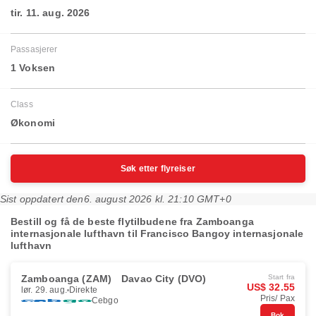
tir. 11. aug. 2026
Passasjerer
1 Voksen
Class
Økonomi
Søk etter flyreiser
Sist oppdatert den
6. august 2026 kl. 21:10 GMT+0
Bestill og få de beste flytilbudene fra Zamboanga
internasjonale lufthavn til Francisco Bangoy internasjonale
lufthavn
Zamboanga (ZAM)
Davao City (DVO)
Start fra
US$ 32.55
lør. 29. aug.
Direkte
Pris/ Pax
Cebgo
Bok