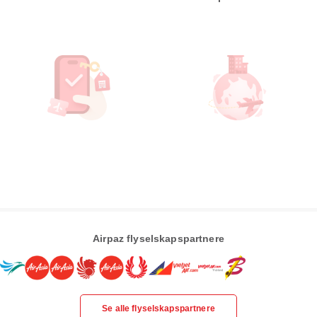
Airpaz flyselskapspartnere
Se alle flyselskapspartnere