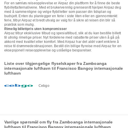
For en sømløs reiseopplevelse er Airpaz din plattform for å finne de beste
flybillettalternativene. Med et brukervennlig grensesnitt hjelper Airpaz deg
med å sammenligne og velge flybilletter som passer din tidsplan og
budsjett. Enten du planlegger en ferie i siste liten eller en gjennomtenkt
ferie, tilbyr Airpaz et bredt utvalg av valg for å sikre at reisen din blir så
praktisk som mulig.
Rimelig billettpris uten kompromisser
Airpaz tilbyr eksklusive tilbud og spesialtilbud, slik at du kan bestille billett
til utrolig rimelige priser. Nyt fordelene med rabatterte priser uten å gå på
akkord med kvalitet eller komfort. Med Airpaz har det aldri vært enklere å
reise til drømmedestinasjonen. Bestill din billige flyreise med Airpaz for en
eksepsjonell reiseopplevelse og uslåelige besparelser.
Liste over tilgjengelige flyselskaper fra Zamboanga
internasjonale lufthavn til Francisco Bangoy internasjonale
lufthavn
Cebgo
Vanlige spørsmål om fly fra Zamboanga internasjonale
lufthavn til Francisco Bangoy internasjonale lufthavn