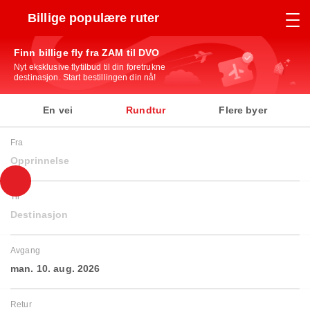
Billige populære ruter
Finn billige fly fra ZAM til DVO
Nyt eksklusive flytilbud til din foretrukne
destinasjon. Start bestillingen din nå!
En vei
Rundtur
Flere byer
Fra
Opprinnelse
Til
Destinasjon
Avgang
man. 10. aug. 2026
Retur