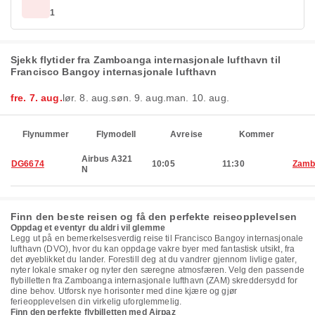
1
Sjekk flytider fra Zamboanga internasjonale lufthavn til
Francisco Bangoy internasjonale lufthavn
fre. 7. aug.
lør. 8. aug.
søn. 9. aug.
man. 10. aug.
Flynummer
Flymodell
Avreise
Kommer
Airbus A321
DG6674
10:05
11:30
Zamb
N
Finn den beste reisen og få den perfekte reiseopplevelsen
Oppdag et eventyr du aldri vil glemme
Legg ut på en bemerkelsesverdig reise til Francisco Bangoy internasjonale
lufthavn (DVO), hvor du kan oppdage vakre byer med fantastisk utsikt, fra
det øyeblikket du lander. Forestill deg at du vandrer gjennom livlige gater,
nyter lokale smaker og nyter den særegne atmosfæren. Velg den passende
flybilletten fra Zamboanga internasjonale lufthavn (ZAM) skreddersydd for
dine behov. Utforsk nye horisonter med dine kjære og gjør
ferieopplevelsen din virkelig uforglemmelig.
Finn den perfekte flybilletten med Airpaz