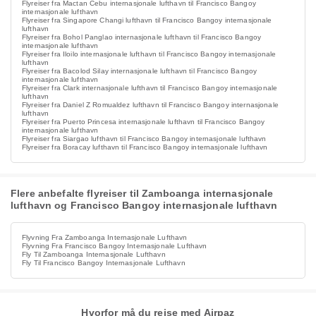
Flyreiser fra Mactan Cebu internasjonale lufthavn til Francisco Bangoy
internasjonale lufthavn
Flyreiser fra Singapore Changi lufthavn til Francisco Bangoy internasjonale
lufthavn
Flyreiser fra Bohol Panglao internasjonale lufthavn til Francisco Bangoy
internasjonale lufthavn
Flyreiser fra Iloilo internasjonale lufthavn til Francisco Bangoy internasjonale
lufthavn
Flyreiser fra Bacolod Silay internasjonale lufthavn til Francisco Bangoy
internasjonale lufthavn
Flyreiser fra Clark internasjonale lufthavn til Francisco Bangoy internasjonale
lufthavn
Flyreiser fra Daniel Z Romualdez lufthavn til Francisco Bangoy internasjonale
lufthavn
Flyreiser fra Puerto Princesa internasjonale lufthavn til Francisco Bangoy
internasjonale lufthavn
Flyreiser fra Siargao lufthavn til Francisco Bangoy internasjonale lufthavn
Flyreiser fra Boracay lufthavn til Francisco Bangoy internasjonale lufthavn
Flere anbefalte flyreiser til Zamboanga internasjonale
lufthavn og Francisco Bangoy internasjonale lufthavn
Flyvning Fra Zamboanga Internasjonale Lufthavn
Flyvning Fra Francisco Bangoy Internasjonale Lufthavn
Fly Til Zamboanga Internasjonale Lufthavn
Fly Til Francisco Bangoy Internasjonale Lufthavn
Hvorfor må du reise med Airpaz