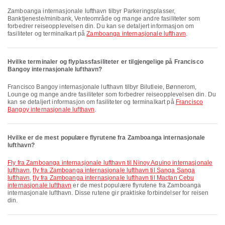
Zamboanga internasjonale lufthavn tilbyr Parkeringsplasser,
Banktjeneste/minibank, Venteområde og mange andre fasiliteter som
forbedrer reiseopplevelsen din. Du kan se detaljert informasjon om
fasiliteter og terminalkart på
Zamboanga internasjonale lufthavn
.
Hvilke terminaler og flyplassfasiliteter er tilgjengelige på Francisco
Bangoy internasjonale lufthavn?
Francisco Bangoy internasjonale lufthavn tilbyr Bilutleie, Bønnerom,
Lounge og mange andre fasiliteter som forbedrer reiseopplevelsen din. Du
kan se detaljert informasjon om fasiliteter og terminalkart på
Francisco
Bangoy internasjonale lufthavn
.
Hvilke er de mest populære flyrutene fra Zamboanga internasjonale
lufthavn?
fly fra Zamboanga internasjonale lufthavn til Ninoy Aquino internasjonale
lufthavn
,
fly fra Zamboanga internasjonale lufthavn til Sanga Sanga
lufthavn
,
fly fra Zamboanga internasjonale lufthavn til Mactan Cebu
internasjonale lufthavn
er de mest populære flyrutene fra Zamboanga
internasjonale lufthavn. Disse rutene gir praktiske forbindelser for reisen
din.