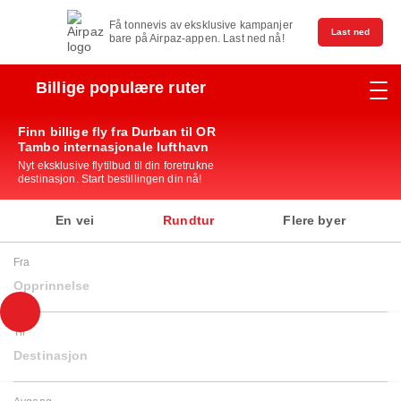
Få tonnevis av eksklusive kampanjer
Last ned
bare på Airpaz-appen. Last ned nå!
Billige populære ruter
Finn billige fly fra Durban til OR
Tambo internasjonale lufthavn
Nyt eksklusive flytilbud til din foretrukne
destinasjon. Start bestillingen din nå!
En vei
Rundtur
Flere byer
Fra
Opprinnelse
Til
Destinasjon