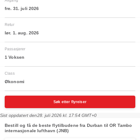
Avgang
fre. 31. juli 2026
Retur
lør. 1. aug. 2026
Passasjerer
1 Voksen
Class
Økonomi
Søk etter flyreiser
Sist oppdatert den
28. juli 2026 kl. 17:54 GMT+0
Bestill og få de beste flytilbudene fra Durban til OR Tambo
internasjonale lufthavn (JNB)