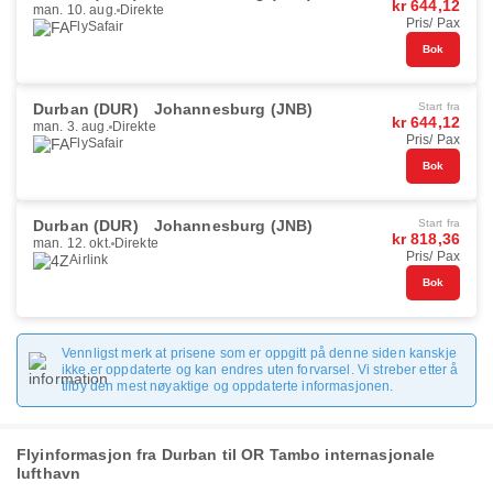
kr 644,12
man. 10. aug.
Direkte
Pris/ Pax
FlySafair
Bok
Durban (DUR)
Johannesburg (JNB)
Start fra
kr 644,12
man. 3. aug.
Direkte
Pris/ Pax
FlySafair
Bok
Durban (DUR)
Johannesburg (JNB)
Start fra
kr 818,36
man. 12. okt.
Direkte
Pris/ Pax
Airlink
Bok
Vennligst merk at prisene som er oppgitt på denne siden kanskje
ikke er oppdaterte og kan endres uten forvarsel. Vi streber etter å
tilby den mest nøyaktige og oppdaterte informasjonen.
Flyinformasjon fra Durban til OR Tambo internasjonale
lufthavn