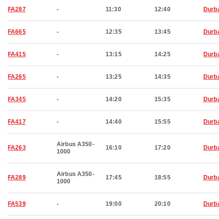
FA287
-
11:30
12:40
Durb
FA665
-
12:35
13:45
Durb
FA415
-
13:15
14:25
Durb
FA265
-
13:25
14:35
Durb
FA345
-
14:20
15:35
Durb
FA417
-
14:40
15:55
Durb
Airbus A350-
FA263
16:10
17:20
Durb
1000
Airbus A350-
FA289
17:45
18:55
Durb
1000
FA539
-
19:00
20:10
Durb