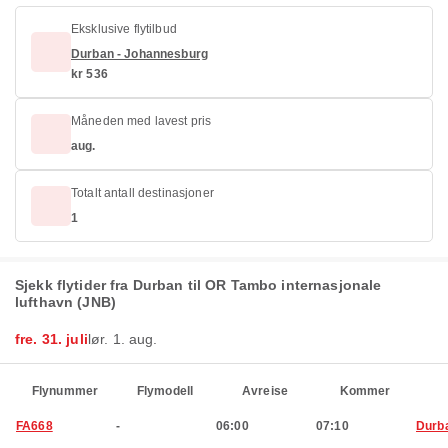
Eksklusive flytilbud
Durban - Johannesburg
kr 536
Måneden med lavest pris
aug.
Totalt antall destinasjoner
1
Sjekk flytider fra Durban til OR Tambo internasjonale
lufthavn (JNB)
fre. 31. juli
lør. 1. aug.
Flynummer
Flymodell
Avreise
Kommer
FA668
-
06:00
07:10
Durb