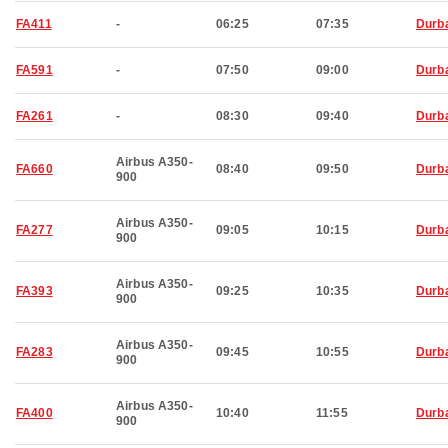
FA411
-
06:25
07:35
Durb
FA591
-
07:50
09:00
Durb
FA261
-
08:30
09:40
Durb
Airbus A350-
FA660
08:40
09:50
Durb
900
Airbus A350-
FA277
09:05
10:15
Durb
900
Airbus A350-
FA393
09:25
10:35
Durb
900
Airbus A350-
FA283
09:45
10:55
Durb
900
Airbus A350-
FA400
10:40
11:55
Durb
900