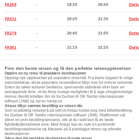
FA269
-
19:35
20:45
Durb
FA531
-
20:25
21:35
Durb
FA279
-
20:45
21:55
Durb
FA561
-
21:15
22:25
Durb
Finn den beste reisen og få den perfekte reiseopplevelsen
Opplev en ny reise til populære destinasjoner
Oppdag nye opplevelser på populære reisemål. Fra travle bygater til rolige
naturlandskap, disse populære reisemålene tilbyr noe for enhver reisende.
Enten du søker kulturell berikelse, spennende aktiviteter eller bare en
avslappende ferie, vil du finne mange muligheter til å lage uforglemmelige
minner. Bestill billetten din nå fra Durban til OR Tambo internasjonale
lufthavn (JNB) og nyt en herlig tur.
Airpaz tilbyr sømløs bestilling av reisen din
Som et pålitelig reisebyrå på nett vil Airpaz hjelpe deg med billettbestilling
fra Durban til OR Tambo internasjonale lufthavn (JNB). Plattformen vår
sikrer en jevn bestillingsprosess, slik at du raskt kan få de beste
flybillettalternativene dine. Med Airpaz kan du nyte en problemfri
bestillingsopplevelse og fokusere på å planlegge reisen og utforske
destinasjonen.
Sikre deg din perfekte destinasjon til gode priser