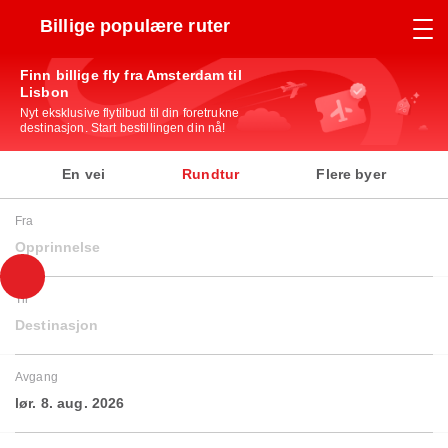
Billige populære ruter
Finn billige fly fra Amsterdam til
Lisbon
Nyt eksklusive flytilbud til din foretrukne
destinasjon. Start bestillingen din nå!
En vei
Rundtur
Flere byer
Fra
Opprinnelse
Til
Destinasjon
Avgang
lør. 8. aug. 2026