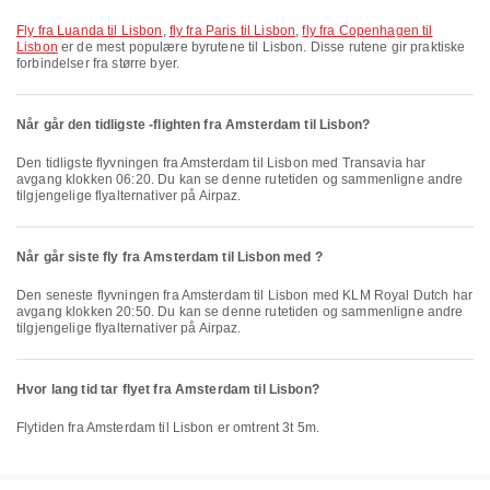
fly fra Luanda til Lisbon
,
fly fra Paris til Lisbon
,
fly fra Copenhagen til
Lisbon
er de mest populære byrutene til Lisbon. Disse rutene gir praktiske
forbindelser fra større byer.
Når går den tidligste -flighten fra Amsterdam til Lisbon?
Den tidligste flyvningen fra Amsterdam til Lisbon med Transavia har
avgang klokken 06:20. Du kan se denne rutetiden og sammenligne andre
tilgjengelige flyalternativer på Airpaz.
Når går siste fly fra Amsterdam til Lisbon med ?
Den seneste flyvningen fra Amsterdam til Lisbon med KLM Royal Dutch har
avgang klokken 20:50. Du kan se denne rutetiden og sammenligne andre
tilgjengelige flyalternativer på Airpaz.
Hvor lang tid tar flyet fra Amsterdam til Lisbon?
Flytiden fra Amsterdam til Lisbon er omtrent 3t 5m.