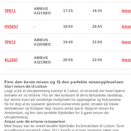
AIRBUS
TP671
17:25
19:35
Amst
A321NEO
HV5957
-
18:50
20:55
Amst
AIRBUS
TP673
19:40
21:50
Amst
A320NEO
AIRBUS
KL1587
20:50
22:50
Amst
A321NEO
Finn den beste reisen og få den perfekte reiseopplevelsen
Start reisen din til Lisbon
Legg ut på et uforglemmelig eventyr til Lisbon, et reisemål der hvert hjørne
avslører en ny historie. Fra sin rike kulturarv til dens fantastiske landskap,
byr denne byen på uendelige muligheter for oppdagelse og forbauselse.
Se for deg at du spaserer gjennom pulserende gater, smaker på lokale
delikatesser og fordyper deg i byens unike sjarm. Begynn reisen fra
Amsterdam, og finn den perfekte flybilletten for å gjøre reisen din
uforglemmelig.
Airpaz som din erfarne reisepartner
Med Airpaz kan du enkelt bestille flybilletter fra Amsterdam til Lisbon. Som
et nettbasert reisebyrå siden 2011 forstår vi at hver reisende søker noe