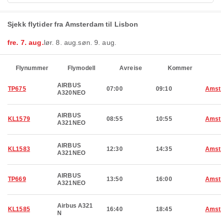
Sjekk flytider fra Amsterdam til Lisbon
fre. 7. aug.
lør. 8. aug.
søn. 9. aug.
Flynummer
Flymodell
Avreise
Kommer
AIRBUS
TP675
07:00
09:10
Amst
A320NEO
AIRBUS
KL1579
08:55
10:55
Amst
A321NEO
AIRBUS
KL1583
12:30
14:35
Amst
A321NEO
AIRBUS
TP669
13:50
16:00
Amst
A321NEO
Airbus A321
KL1585
16:40
18:45
Amst
N