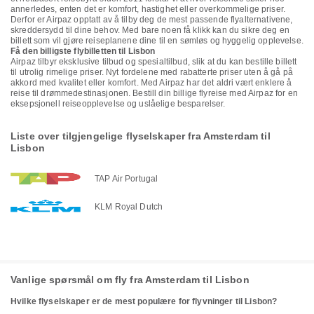
annerledes, enten det er komfort, hastighet eller overkommelige priser.
Derfor er Airpaz opptatt av å tilby deg de mest passende flyalternativene,
skreddersydd til dine behov. Med bare noen få klikk kan du sikre deg en
billett som vil gjøre reiseplanene dine til en sømløs og hyggelig opplevelse.
Få den billigste flybilletten til Lisbon
Airpaz tilbyr eksklusive tilbud og spesialtilbud, slik at du kan bestille billett
til utrolig rimelige priser. Nyt fordelene med rabatterte priser uten å gå på
akkord med kvalitet eller komfort. Med Airpaz har det aldri vært enklere å
reise til drømmedestinasjonen. Bestill din billige flyreise med Airpaz for en
eksepsjonell reiseopplevelse og uslåelige besparelser.
Liste over tilgjengelige flyselskaper fra Amsterdam til
Lisbon
TAP Air Portugal
KLM Royal Dutch
Vanlige spørsmål om fly fra Amsterdam til Lisbon
Hvilke flyselskaper er de mest populære for flyvninger til Lisbon?