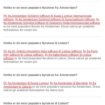
Hvilke er de mest populære flyrutene fra Amsterdam?
fly fra Amsterdam Schiphol lufthavn til Kuala Lumpur internasjonale
lufthavn
,
fly fra Amsterdam Schiphol lufthavn til Suvarnabhumi lufthavn
,
fly
fra Amsterdam Schiphol lufthavn til Soekarno Hatta internasjonale lufthavn
er de mest populære flyruter fra Amsterdam. Disse rutene gir praktiske
forbindelser for reisen din.
Hvilke er de mest populære flyrutene til Lisbon?
fly fra Dr. António Agostinho Neto lufthavn til Lisboa lufthavn
,
fly fra Paris
Orly lufthavn til Lisboa lufthavn
,
fly fra København lufthavn til Lisboa
lufthavn
er de mest populære flyrutene til Lisbon. Disse rutene gir praktiske
forbindelser for reisen din.
Hvilke er de mest populære byrutene fra Amsterdam?
fly fra Amsterdam til Kuala Lumpur
,
fly fra Amsterdam til Bangkok
,
fly fra
Amsterdam til Jakarta
er de mest populære byrutene fra Amsterdam. Disse
rutene gir praktiske forbindelser fra større byer.
Hvilke er de mest populære byrutene til Lisbon?