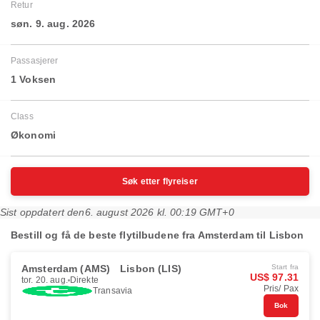
Retur
søn. 9. aug. 2026
Passasjerer
1 Voksen
Class
Økonomi
Søk etter flyreiser
Sist oppdatert den
6. august 2026 kl. 00:19 GMT+0
Bestill og få de beste flytilbudene fra Amsterdam til Lisbon
Amsterdam (AMS)
Lisbon (LIS)
Start fra
US$ 97.31
tor. 20. aug.
Direkte
Pris/ Pax
Transavia
Bok