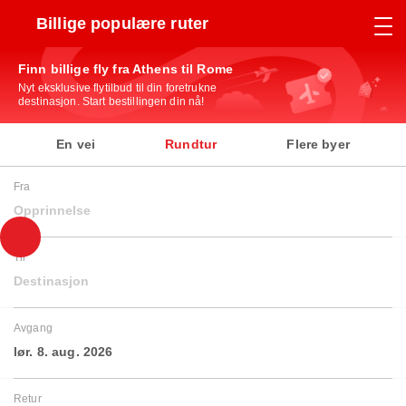
Billige populære ruter
Finn billige fly fra Athens til Rome
Nyt eksklusive flytilbud til din foretrukne
destinasjon. Start bestillingen din nå!
En vei
Rundtur
Flere byer
Fra
Opprinnelse
Til
Destinasjon
Avgang
lør. 8. aug. 2026
Retur