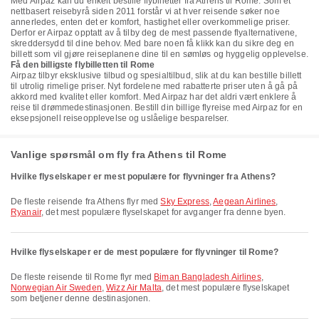
Med Airpaz kan du enkelt bestille flybilletter fra Athens til Rome. Som et
nettbasert reisebyrå siden 2011 forstår vi at hver reisende søker noe
annerledes, enten det er komfort, hastighet eller overkommelige priser.
Derfor er Airpaz opptatt av å tilby deg de mest passende flyalternativene,
skreddersydd til dine behov. Med bare noen få klikk kan du sikre deg en
billett som vil gjøre reiseplanene dine til en sømløs og hyggelig opplevelse.
Få den billigste flybilletten til Rome
Airpaz tilbyr eksklusive tilbud og spesialtilbud, slik at du kan bestille billett
til utrolig rimelige priser. Nyt fordelene med rabatterte priser uten å gå på
akkord med kvalitet eller komfort. Med Airpaz har det aldri vært enklere å
reise til drømmedestinasjonen. Bestill din billige flyreise med Airpaz for en
eksepsjonell reiseopplevelse og uslåelige besparelser.
Vanlige spørsmål om fly fra Athens til Rome
Hvilke flyselskaper er mest populære for flyvninger fra Athens?
De fleste reisende fra Athens flyr med
Sky Express
,
Aegean Airlines
,
Ryanair
, det mest populære flyselskapet for avganger fra denne byen.
Hvilke flyselskaper er de mest populære for flyvninger til Rome?
De fleste reisende til Rome flyr med
Biman Bangladesh Airlines
,
Norwegian Air Sweden
,
Wizz Air Malta
, det mest populære flyselskapet
som betjener denne destinasjonen.