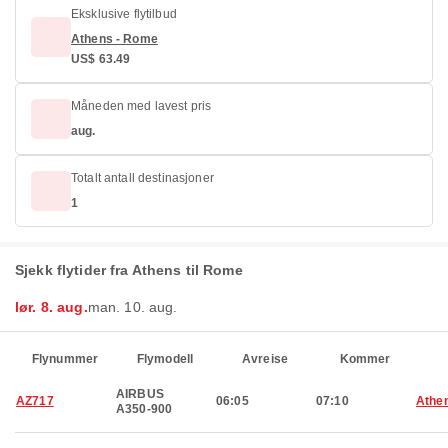
Eksklusive flytilbud
Athens - Rome
US$ 63.49
Måneden med lavest pris
aug.
Totalt antall destinasjoner
1
Sjekk flytider fra Athens til Rome
lør. 8. aug.
man. 10. aug.
Flynummer
Flymodell
Avreise
Kommer
AIRBUS
AZ717
06:05
07:10
Athe
A350-900