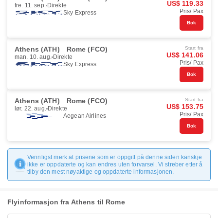
US$ 119.33
fre. 11. sep.
Direkte
Pris/ Pax
Sky Express
Bok
Athens (ATH)
Rome (FCO)
Start fra
US$ 141.06
man. 10. aug.
Direkte
Pris/ Pax
Sky Express
Bok
Athens (ATH)
Rome (FCO)
Start fra
US$ 153.75
lør. 22. aug.
Direkte
Pris/ Pax
Aegean Airlines
Bok
Vennligst merk at prisene som er oppgitt på denne siden kanskje
ikke er oppdaterte og kan endres uten forvarsel. Vi streber etter å
tilby den mest nøyaktige og oppdaterte informasjonen.
Flyinformasjon fra Athens til Rome