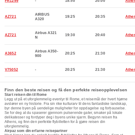
FR1299
-
18:50
20:00
Athe
AIRBUS
AZ721
19:25
20:35
Athe
A320
Airbus A321
AZ721
19:30
20:40
Athe
N
Airbus A350-
A3652
20:25
21:30
Athe
900
V75052
-
20:25
21:30
Athe
Finn den beste reisen og få den perfekte reiseopplevelsen
Start reisen din til Rome
Legg ut på et uforglemmelig eventyr til Rome, et reisemål der hvert hjørne
avslører en ny historie. Fra sin rike kulturarv til dens fantastiske landskap,
byr denne byen på uendelige muligheter for oppdagelse og forbauselse.
Se for deg at du spaserer gjennom pulserende gater, smaker på lokale
delikatesser og fordyper deg i byens unike sjarm. Begynn reisen fra
Athens, og finn den perfekte flybilletten for å gjøre reisen din
uforglemmelig.
Airpaz som din erfarne reisepartner