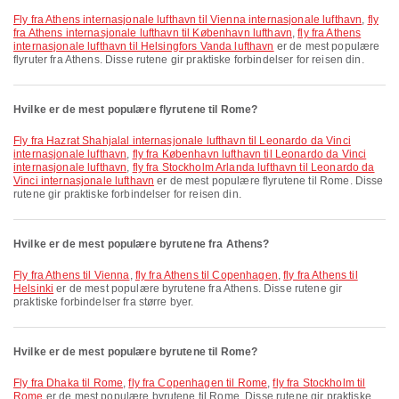
fly fra Athens internasjonale lufthavn til Vienna internasjonale lufthavn
,
fly
fra Athens internasjonale lufthavn til København lufthavn
,
fly fra Athens
internasjonale lufthavn til Helsingfors Vanda lufthavn
er de mest populære
flyruter fra Athens. Disse rutene gir praktiske forbindelser for reisen din.
Hvilke er de mest populære flyrutene til Rome?
fly fra Hazrat Shahjalal internasjonale lufthavn til Leonardo da Vinci
internasjonale lufthavn
,
fly fra København lufthavn til Leonardo da Vinci
internasjonale lufthavn
,
fly fra Stockholm Arlanda lufthavn til Leonardo da
Vinci internasjonale lufthavn
er de mest populære flyrutene til Rome. Disse
rutene gir praktiske forbindelser for reisen din.
Hvilke er de mest populære byrutene fra Athens?
fly fra Athens til Vienna
,
fly fra Athens til Copenhagen
,
fly fra Athens til
Helsinki
er de mest populære byrutene fra Athens. Disse rutene gir
praktiske forbindelser fra større byer.
Hvilke er de mest populære byrutene til Rome?
fly fra Dhaka til Rome
,
fly fra Copenhagen til Rome
,
fly fra Stockholm til
Rome
er de mest populære byrutene til Rome. Disse rutene gir praktiske