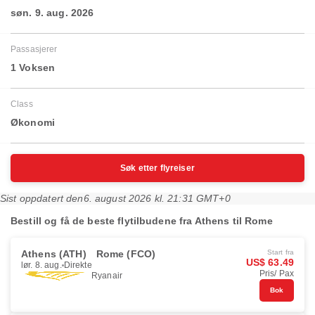
søn. 9. aug. 2026
Passasjerer
1 Voksen
Class
Økonomi
Søk etter flyreiser
Sist oppdatert den
6. august 2026 kl. 21:31 GMT+0
Bestill og få de beste flytilbudene fra Athens til Rome
Athens (ATH)
Rome (FCO)
Start fra
US$ 63.49
lør. 8. aug.
Direkte
Pris/ Pax
Ryanair
Bok