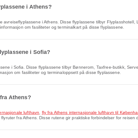
yplassene i Athens?
avreiseflyplassene i Athens. Disse flyplassene tilbyr Flyplasshotell, 
informasjon om fasiliteter og terminalkart på disse flyplassene.
lyplassene i Sofia?
ne i Sofia. Disse flyplassene tilbyr Bønnerom, Taxfree-butikk, Server
masjon om fasiliteter og terminaloppsett på disse flyplassene.
 fra Athens?
ternasjonale lufthavn
,
fly fra Athens internasjonale lufthavn til Københ
yruter fra Athens. Disse rutene gir praktiske forbindelser for reisen d