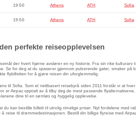
19:50
Athens
ATH
Sofia
19:50
Athens
ATH
Sofia
 den perfekte reiseopplevelsen
eisemål der hvert hjørne avslører en ny historie. Fra sin rike kulturarv
e. Se for deg at du spaserer gjennom pulserende gater, smaker på lo
te flybilletten for å gjøre reisen din uforglemmelig.
thens til Sofia. Som et nettbasert reisebyrå siden 2011 forstår vi at h
for er Airpaz opptatt av å tilby deg de mest passende flyalternativene
seplanene dine til en sømløs og hyggelig opplevelse.
 at du kan bestille billett til utrolig rimelige priser. Nyt fordelene med
 å reise til drømmedestinasjonen. Bestill din billige flyreise med Airp