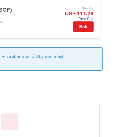
Start fra
(SOF)
US$ 111.29
Pris/ Pax
s
Bok
Vi streber etter å tilby den mest