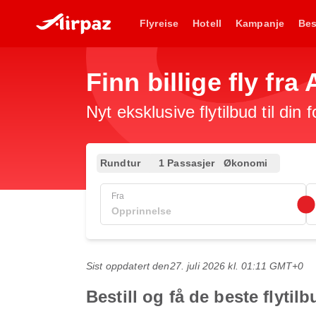
Flyreise
Hotell
Kampanje
Bes
Finn billige fly fra 
Nyt eksklusive flytilbud til din 
Rundtur
1 Passasjer
Økonomi
Fra
Sist oppdatert den
27. juli 2026 kl. 01:11 GMT+0
Bestill og få de beste flytil