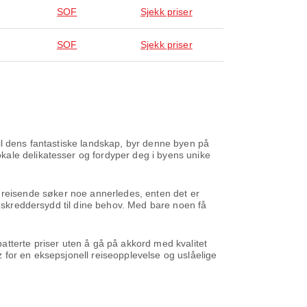
SOF
Sjekk priser
SOF
Sjekk priser
 til dens fantastiske landskap, byr denne byen på
kale delikatesser og fordyper deg i byens unike
ver reisende søker noe annerledes, enten det er
, skreddersydd til dine behov. Med bare noen få
 rabatterte priser uten å gå på akkord med kvalitet
az for en eksepsjonell reiseopplevelse og uslåelige