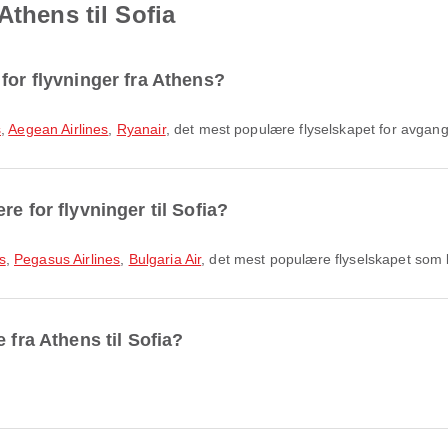
Athens til Sofia
for flyvninger fra Athens?
s
,
Aegean Airlines
,
Ryanair
, det mest populære flyselskapet for avgan
e for flyvninger til Sofia?
s
,
Pegasus Airlines
,
Bulgaria Air
, det mest populære flyselskapet som
 fra Athens til Sofia?