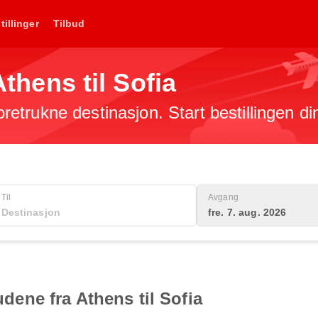
tillinger
Tilbud
Athens til Sofia
foretrukne destinasjon. Start bestillingen di
Til
Avgang
fre. 7. aug. 2026
budene fra Athens til Sofia