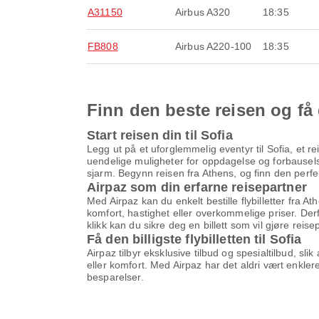
A31150
Airbus A320
18:35
FB808
Airbus A220-100
18:35
Finn den beste reisen og få
Start reisen din til Sofia
Legg ut på et uforglemmelig eventyr til Sofia, et r
uendelige muligheter for oppdagelse og forbausels
sjarm. Begynn reisen fra Athens, og finn den perfek
Airpaz som din erfarne reisepartner
Med Airpaz kan du enkelt bestille flybilletter fra A
komfort, hastighet eller overkommelige priser. Der
klikk kan du sikre deg en billett som vil gjøre rei
Få den billigste flybilletten til Sofia
Airpaz tilbyr eksklusive tilbud og spesialtilbud, slik
eller komfort. Med Airpaz har det aldri vært enklere
besparelser.