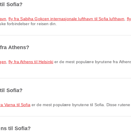
til Sofia?
havn
,
fly fra Sabiha Gokcen internasjonale lufthavn til Sofia lufthavn
,
fl
ske forbindelser for reisen din.
 fra Athens?
agen
,
fly fra Athens til Helsinki
er de mest populære byrutene fra Athens. 
il Sofia?
fra Varna til Sofia
er de mest populære byrutene til Sofia. Disse rutene g
ns til Sofia?