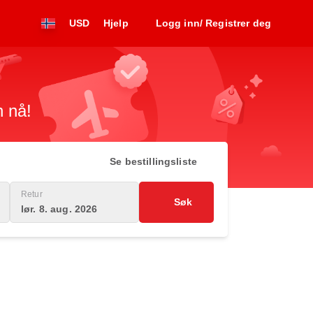
USD
Hjelp
Logg inn/ Registrer deg
n nå!
Se bestillingsliste
Retur
Søk
lør. 8. aug. 2026