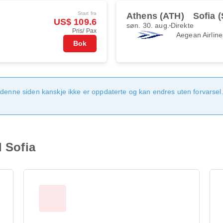
Start fra
Athens (ATH)
Sofia 
US$ 109.6
søn. 30. aug.
Direkte
Pris/ Pax
Aegean Airline
Bok
denne siden kanskje ikke er oppdaterte og kan endres uten forvarsel. 
l Sofia