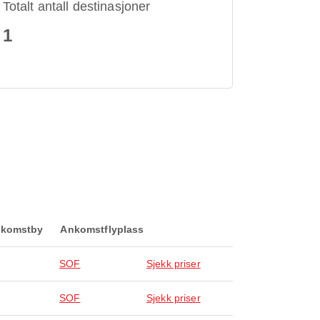
Totalt antall destinasjoner
1
komstby
Ankomstflyplass
SOF
Sjekk priser
SOF
Sjekk priser