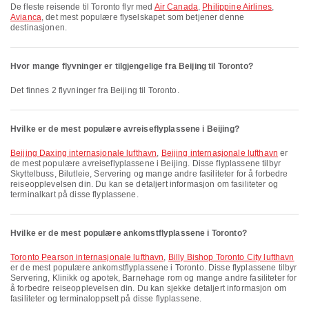
De fleste reisende til Toronto flyr med
Air Canada
,
Philippine Airlines
,
Avianca
, det mest populære flyselskapet som betjener denne
destinasjonen.
Hvor mange flyvninger er tilgjengelige fra Beijing til Toronto?
Det finnes 2 flyvninger fra Beijing til Toronto.
Hvilke er de mest populære avreiseflyplassene i Beijing?
Beijing Daxing internasjonale lufthavn
,
Beijing internasjonale lufthavn
er
de mest populære avreiseflyplassene i Beijing. Disse flyplassene tilbyr
Skyttelbuss, Bilutleie, Servering og mange andre fasiliteter for å forbedre
reiseopplevelsen din. Du kan se detaljert informasjon om fasiliteter og
terminalkart på disse flyplassene.
Hvilke er de mest populære ankomstflyplassene i Toronto?
Toronto Pearson internasjonale lufthavn
,
Billy Bishop Toronto City lufthavn
er de mest populære ankomstflyplassene i Toronto. Disse flyplassene tilbyr
Servering, Klinikk og apotek, Barnehage rom og mange andre fasiliteter for
å forbedre reiseopplevelsen din. Du kan sjekke detaljert informasjon om
fasiliteter og terminaloppsett på disse flyplassene.