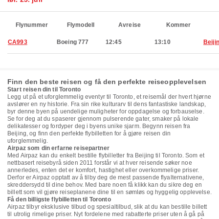
Flynummer
Flymodell
Avreise
Kommer
CA993
Boeing 777
12:45
13:10
Beiji
Finn den beste reisen og få den perfekte reiseopplevelsen
Start reisen din til Toronto
Legg ut på et uforglemmelig eventyr til Toronto, et reisemål der hvert hjørne
avslører en ny historie. Fra sin rike kulturarv til dens fantastiske landskap,
byr denne byen på uendelige muligheter for oppdagelse og forbauselse.
Se for deg at du spaserer gjennom pulserende gater, smaker på lokale
delikatesser og fordyper deg i byens unike sjarm. Begynn reisen fra
Beijing, og finn den perfekte flybilletten for å gjøre reisen din
uforglemmelig.
Airpaz som din erfarne reisepartner
Med Airpaz kan du enkelt bestille flybilletter fra Beijing til Toronto. Som et
nettbasert reisebyrå siden 2011 forstår vi at hver reisende søker noe
annerledes, enten det er komfort, hastighet eller overkommelige priser.
Derfor er Airpaz opptatt av å tilby deg de mest passende flyalternativene,
skreddersydd til dine behov. Med bare noen få klikk kan du sikre deg en
billett som vil gjøre reiseplanene dine til en sømløs og hyggelig opplevelse.
Få den billigste flybilletten til Toronto
Airpaz tilbyr eksklusive tilbud og spesialtilbud, slik at du kan bestille billett
til utrolig rimelige priser. Nyt fordelene med rabatterte priser uten å gå på