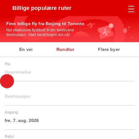
Billige populære ruter
Finn billige fly fra Beijing til Toronto
Nyt eksklusive flytilbud til din foretrukne
destinasjon. Start bestillingen din nå!
En vei
Rundtur
Flere byer
Fra
Opprinnelse
Til
Destinasjon
Avgang
fre. 7. aug. 2026
Retur