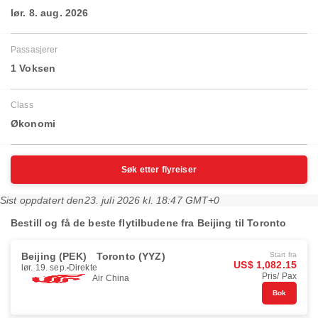
lør. 8. aug. 2026
Passasjerer
1 Voksen
Class
Økonomi
Søk etter flyreiser
Sist oppdatert den
23. juli 2026 kl. 18:47 GMT+0
Bestill og få de beste flytilbudene fra Beijing til Toronto
Beijing (PEK)
Toronto (YYZ)
Start fra
US$ 1,082.15
lør. 19. sep.
Direkte
Pris/ Pax
Air China
Bok