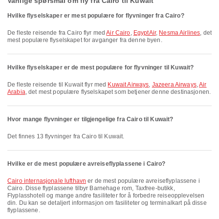
Vanlige spørsmål om fly fra Cairo til Kuwait
Hvilke flyselskaper er mest populære for flyvninger fra Cairo?
De fleste reisende fra Cairo flyr med
Air Cairo
,
EgyptAir
,
Nesma Airlines
, det
mest populære flyselskapet for avganger fra denne byen.
Hvilke flyselskaper er de mest populære for flyvninger til Kuwait?
De fleste reisende til Kuwait flyr med
Kuwait Airways
,
Jazeera Airways
,
Air
Arabia
, det mest populære flyselskapet som betjener denne destinasjonen.
Hvor mange flyvninger er tilgjengelige fra Cairo til Kuwait?
Det finnes 13 flyvninger fra Cairo til Kuwait.
Hvilke er de mest populære avreiseflyplassene i Cairo?
Cairo internasjonale lufthavn
er de mest populære avreiseflyplassene i
Cairo. Disse flyplassene tilbyr Barnehage rom, Taxfree-butikk,
Flyplasshotell og mange andre fasiliteter for å forbedre reiseopplevelsen
din. Du kan se detaljert informasjon om fasiliteter og terminalkart på disse
flyplassene.