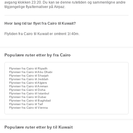
avgang klokken 23:20. Du kan se denne rutetiden og sammenligne andre
tilgjengelige flyalternativer på Airpaz.
Hvor lang tid tar flyet fra Cairo til Kuwait?
Flytiden fra Cairo til Kuwait er omtrent 1t 40m.
Populære ruter etter by fra Cairo
Flyreiser fra Cairo til Riyadh
Flyreiser fra Cairo til Abu Dhabi
Flyreiser fra Cairo til Sharjah
Flyreiser fra Cairo til Jeddah
Flyreiser fra Cairo til Algiers
Flyreiser fra Cairo til Amman
Flyreiser fra Cairo til Doha
Flyreiser fra Cairo til Istanbul
Flyreiser fra Cairo til Dubai
Flyreiser fra Cairo til Baghdad
Flyreiser fra Cairo til Taif
Flyreiser fra Cairo til Vienna
Populære ruter etter by til Kuwait