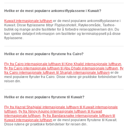
Hvilke er de mest populære ankomstflyplassene i Kuwait?
Kuwait internasjonale lufthavn
er de mest populære ankomstflyplassene i
Kuwait. Disse flyplassene tilbyr Flyplasshotell, Røykeområde, Taxfree-
butikk og mange andre fasiliteter for å forbedre reiseopplevelsen din. Du
kan sjekke detaljert informasjon om fasiliteter og terminaloppsett på disse
flyplassene.
Hvilke er de mest populære flyrutene fra Cairo?
fly fra Cairo internasjonale lufthavn til King Khalid internasjonale lufthavn
,
fly fra Cairo internasjonale lufthavn til Abu Dhabi internasjonale lufthavn
,
fly
fra Cairo internasjonale lufthavn til Sharjah internasjonale lufthavn
er de
mest populære flyruter fra Cairo. Disse rutene gir praktiske forbindelser for
reisen din.
Hvilke er de mest populære flyrutene til Kuwait?
fly fra Hazrat Shahjalal internasjonale lufthavn til Kuwait internasjonale
lufthavn
,
fly fra Ninoy Aquino internasjonale lufthavn til Kuwait
internasjonale lufthavn
,
fly fra Bandaranaike internasjonale lufthavn til
Kuwait internasjonale lufthavn
er de mest populære flyrutene til Kuwait.
Disse rutene gir praktiske forbindelser for reisen din.