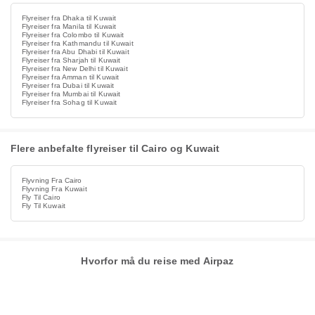
Flyreiser fra Dhaka til Kuwait
Flyreiser fra Manila til Kuwait
Flyreiser fra Colombo til Kuwait
Flyreiser fra Kathmandu til Kuwait
Flyreiser fra Abu Dhabi til Kuwait
Flyreiser fra Sharjah til Kuwait
Flyreiser fra New Delhi til Kuwait
Flyreiser fra Amman til Kuwait
Flyreiser fra Dubai til Kuwait
Flyreiser fra Mumbai til Kuwait
Flyreiser fra Sohag til Kuwait
Flere anbefalte flyreiser til Cairo og Kuwait
Flyvning Fra Cairo
Flyvning Fra Kuwait
Fly Til Cairo
Fly Til Kuwait
Hvorfor må du reise med Airpaz