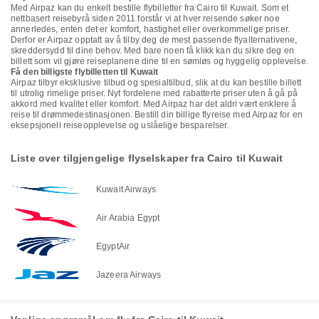
Med Airpaz kan du enkelt bestille flybilletter fra Cairo til Kuwait. Som et
nettbasert reisebyrå siden 2011 forstår vi at hver reisende søker noe
annerledes, enten det er komfort, hastighet eller overkommelige priser.
Derfor er Airpaz opptatt av å tilby deg de mest passende flyalternativene,
skreddersydd til dine behov. Med bare noen få klikk kan du sikre deg en
billett som vil gjøre reiseplanene dine til en sømløs og hyggelig opplevelse.
Få den billigste flybilletten til Kuwait
Airpaz tilbyr eksklusive tilbud og spesialtilbud, slik at du kan bestille billett
til utrolig rimelige priser. Nyt fordelene med rabatterte priser uten å gå på
akkord med kvalitet eller komfort. Med Airpaz har det aldri vært enklere å
reise til drømmedestinasjonen. Bestill din billige flyreise med Airpaz for en
eksepsjonell reiseopplevelse og uslåelige besparelser.
Liste over tilgjengelige flyselskaper fra Cairo til Kuwait
Kuwait Airways
Air Arabia Egypt
EgyptAir
Jazeera Airways