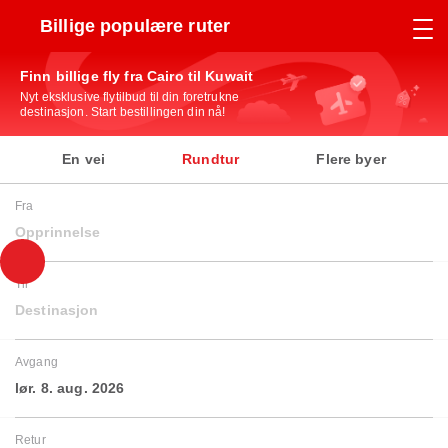
Billige populære ruter
Finn billige fly fra Cairo til Kuwait
Nyt eksklusive flytilbud til din foretrukne
destinasjon. Start bestillingen din nå!
En vei
Rundtur
Flere byer
Fra
Opprinnelse
Til
Destinasjon
Avgang
lør. 8. aug. 2026
Retur