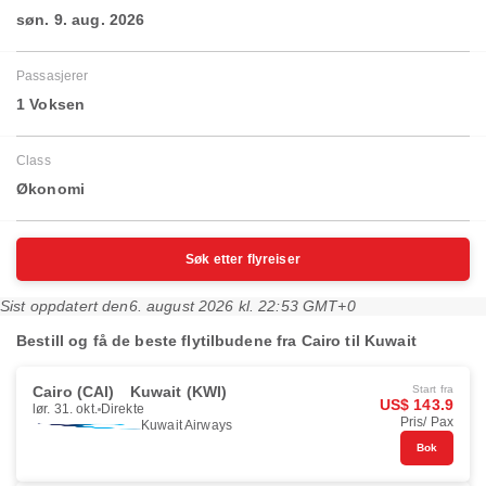
søn. 9. aug. 2026
Passasjerer
1 Voksen
Class
Økonomi
Søk etter flyreiser
Sist oppdatert den
6. august 2026 kl. 22:53 GMT+0
Bestill og få de beste flytilbudene fra Cairo til Kuwait
Cairo (CAI)
Kuwait (KWI)
Start fra
US$ 143.9
lør. 31. okt.
Direkte
Pris/ Pax
Kuwait Airways
Bok