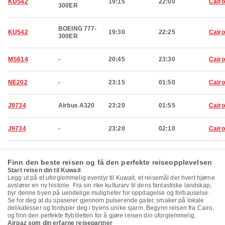
KU542
19:15
22:00
Cairo
300ER
BOEING 777-
KU542
19:30
22:25
Cairo
300ER
MS614
-
20:45
23:30
Cairo
NE202
-
23:15
01:50
Cairo
J9734
Airbus A320
23:20
01:55
Cairo
J9734
-
23:20
02:10
Cairo
Finn den beste reisen og få den perfekte reiseopplevelsen
Start reisen din til Kuwait
Legg ut på et uforglemmelig eventyr til Kuwait, et reisemål der hvert hjørne
avslører en ny historie. Fra sin rike kulturarv til dens fantastiske landskap,
byr denne byen på uendelige muligheter for oppdagelse og forbauselse.
Se for deg at du spaserer gjennom pulserende gater, smaker på lokale
delikatesser og fordyper deg i byens unike sjarm. Begynn reisen fra Cairo,
og finn den perfekte flybilletten for å gjøre reisen din uforglemmelig.
Airpaz som din erfarne reisepartner