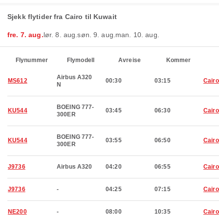
Sjekk flytider fra Cairo til Kuwait
fre. 7. aug.
lør. 8. aug.
søn. 9. aug.
man. 10. aug.
Flynummer
Flymodell
Avreise
Kommer
Airbus A320
MS612
00:30
03:15
Cairo
N
BOEING 777-
KU544
03:45
06:30
Cairo
300ER
BOEING 777-
KU544
03:55
06:50
Cairo
300ER
J9736
Airbus A320
04:20
06:55
Cairo
J9736
-
04:25
07:15
Cairo
NE200
-
08:00
10:35
Cairo