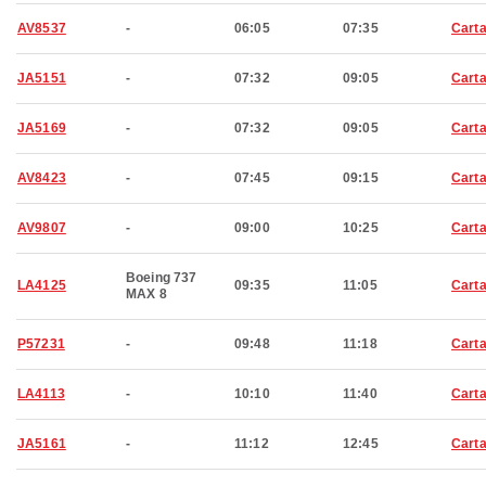
AV8537
-
06:05
07:35
Cart
JA5151
-
07:32
09:05
Cart
JA5169
-
07:32
09:05
Cart
AV8423
-
07:45
09:15
Cart
AV9807
-
09:00
10:25
Cart
Boeing 737
LA4125
09:35
11:05
Cart
MAX 8
P57231
-
09:48
11:18
Cart
LA4113
-
10:10
11:40
Cart
JA5161
-
11:12
12:45
Cart