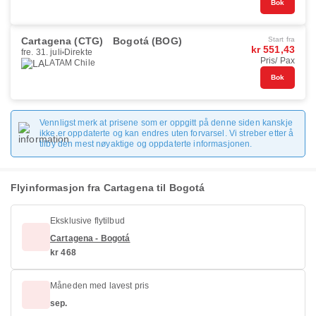
Bok
Cartagena (CTG)
Bogotá (BOG)
Start fra
kr 551,43
fre. 31. juli
Direkte
Pris/ Pax
LATAM Chile
Bok
Vennligst merk at prisene som er oppgitt på denne siden kanskje
ikke er oppdaterte og kan endres uten forvarsel. Vi streber etter å
tilby den mest nøyaktige og oppdaterte informasjonen.
Flyinformasjon fra Cartagena til Bogotá
Eksklusive flytilbud
Cartagena - Bogotá
kr 468
Måneden med lavest pris
sep.