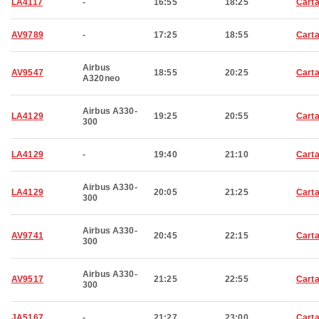
LA4117
-
16:55
18:25
Cart
AV9789
-
17:25
18:55
Cart
Airbus
AV9547
18:55
20:25
Cart
A320neo
Airbus A330-
LA4129
19:25
20:55
Cart
300
LA4129
-
19:40
21:10
Cart
Airbus A330-
LA4129
20:05
21:25
Cart
300
Airbus A330-
AV9741
20:45
22:15
Cart
300
Airbus A330-
AV9517
21:25
22:55
Cart
300
JA5167
-
21:27
23:00
Cart