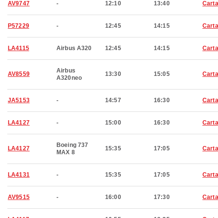
AV9747
-
12:10
13:40
Cart
P57229
-
12:45
14:15
Cart
LA4115
Airbus A320
12:45
14:15
Cart
Airbus
AV8559
13:30
15:05
Cart
A320neo
JA5153
-
14:57
16:30
Cart
LA4127
-
15:00
16:30
Cart
Boeing 737
LA4127
15:35
17:05
Cart
MAX 8
LA4131
-
15:35
17:05
Cart
AV9515
-
16:00
17:30
Cart