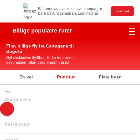
Få tonnevis av eksklusive kampanjer
Last ned
bare på Airpaz-appen. Last ned nå!
Billige populære ruter
Finn billige fly fra Cartagena til
Bogotá
Nyt eksklusive flytilbud til din foretrukne
destinasjon. Start bestillingen din nå!
En vei
Rundtur
Flere byer
Fra
Opprinnelse
Til
Destinasjon