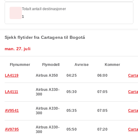
Totalt antall destinasjoner
1
Sjekk flytider fra Cartagena til Bogotá
man. 27. juli
Flynummer
Flymodell
Avreise
Kommer
LA4119
Airbus A350
04:25
06:00
Cart
Airbus A330-
LA4111
05:30
07:05
Cart
300
Airbus A330-
AV9541
05:35
07:05
Cart
300
Airbus A330-
AV9795
05:50
07:20
Cart
300