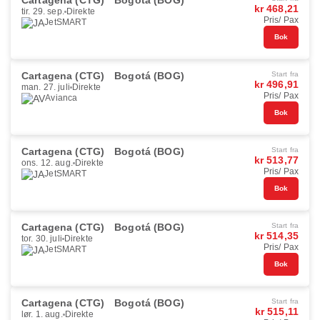
Cartagena (CTG)
Bogotá (BOG)
kr 468,21
tir. 29. sep.
Direkte
Pris/ Pax
JetSMART
Bok
Cartagena (CTG)
Bogotá (BOG)
Start fra
kr 496,91
man. 27. juli
Direkte
Pris/ Pax
Avianca
Bok
Cartagena (CTG)
Bogotá (BOG)
Start fra
kr 513,77
ons. 12. aug.
Direkte
Pris/ Pax
JetSMART
Bok
Cartagena (CTG)
Bogotá (BOG)
Start fra
kr 514,35
tor. 30. juli
Direkte
Pris/ Pax
JetSMART
Bok
Cartagena (CTG)
Bogotá (BOG)
Start fra
kr 515,11
lør. 1. aug.
Direkte