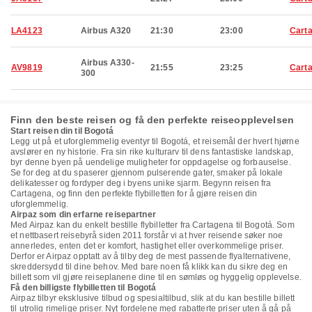
LA4123
Airbus A320
21:30
23:00
Cart
Airbus A330-
AV9819
21:55
23:25
Cart
300
Finn den beste reisen og få den perfekte reiseopplevelsen
Start reisen din til Bogotá
Legg ut på et uforglemmelig eventyr til Bogotá, et reisemål der hvert hjørne
avslører en ny historie. Fra sin rike kulturarv til dens fantastiske landskap,
byr denne byen på uendelige muligheter for oppdagelse og forbauselse.
Se for deg at du spaserer gjennom pulserende gater, smaker på lokale
delikatesser og fordyper deg i byens unike sjarm. Begynn reisen fra
Cartagena, og finn den perfekte flybilletten for å gjøre reisen din
uforglemmelig.
Airpaz som din erfarne reisepartner
Med Airpaz kan du enkelt bestille flybilletter fra Cartagena til Bogotá. Som
et nettbasert reisebyrå siden 2011 forstår vi at hver reisende søker noe
annerledes, enten det er komfort, hastighet eller overkommelige priser.
Derfor er Airpaz opptatt av å tilby deg de mest passende flyalternativene,
skreddersydd til dine behov. Med bare noen få klikk kan du sikre deg en
billett som vil gjøre reiseplanene dine til en sømløs og hyggelig opplevelse.
Få den billigste flybilletten til Bogotá
Airpaz tilbyr eksklusive tilbud og spesialtilbud, slik at du kan bestille billett
til utrolig rimelige priser. Nyt fordelene med rabatterte priser uten å gå på