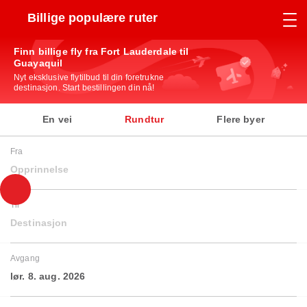
Billige populære ruter
Finn billige fly fra Fort Lauderdale til
Guayaquil
Nyt eksklusive flytilbud til din foretrukne
destinasjon. Start bestillingen din nå!
En vei
Rundtur
Flere byer
Fra
Opprinnelse
Til
Destinasjon
Avgang
lør. 8. aug. 2026