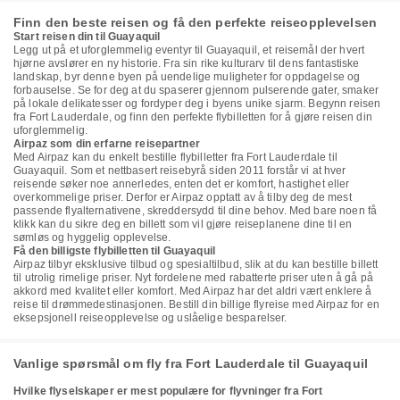
Finn den beste reisen og få den perfekte reiseopplevelsen
Start reisen din til Guayaquil
Legg ut på et uforglemmelig eventyr til Guayaquil, et reisemål der hvert
hjørne avslører en ny historie. Fra sin rike kulturarv til dens fantastiske
landskap, byr denne byen på uendelige muligheter for oppdagelse og
forbauselse. Se for deg at du spaserer gjennom pulserende gater, smaker
på lokale delikatesser og fordyper deg i byens unike sjarm. Begynn reisen
fra Fort Lauderdale, og finn den perfekte flybilletten for å gjøre reisen din
uforglemmelig.
Airpaz som din erfarne reisepartner
Med Airpaz kan du enkelt bestille flybilletter fra Fort Lauderdale til
Guayaquil. Som et nettbasert reisebyrå siden 2011 forstår vi at hver
reisende søker noe annerledes, enten det er komfort, hastighet eller
overkommelige priser. Derfor er Airpaz opptatt av å tilby deg de mest
passende flyalternativene, skreddersydd til dine behov. Med bare noen få
klikk kan du sikre deg en billett som vil gjøre reiseplanene dine til en
sømløs og hyggelig opplevelse.
Få den billigste flybilletten til Guayaquil
Airpaz tilbyr eksklusive tilbud og spesialtilbud, slik at du kan bestille billett
til utrolig rimelige priser. Nyt fordelene med rabatterte priser uten å gå på
akkord med kvalitet eller komfort. Med Airpaz har det aldri vært enklere å
reise til drømmedestinasjonen. Bestill din billige flyreise med Airpaz for en
eksepsjonell reiseopplevelse og uslåelige besparelser.
Vanlige spørsmål om fly fra Fort Lauderdale til Guayaquil
Hvilke flyselskaper er mest populære for flyvninger fra Fort