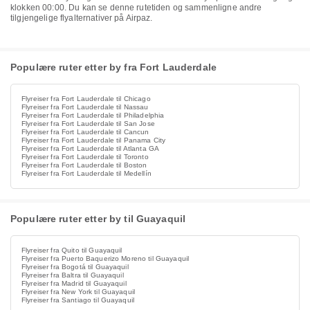
klokken 00:00. Du kan se denne rutetiden og sammenligne andre
tilgjengelige flyalternativer på Airpaz.
Populære ruter etter by fra Fort Lauderdale
Flyreiser fra Fort Lauderdale til Chicago
Flyreiser fra Fort Lauderdale til Nassau
Flyreiser fra Fort Lauderdale til Philadelphia
Flyreiser fra Fort Lauderdale til San Jose
Flyreiser fra Fort Lauderdale til Cancun
Flyreiser fra Fort Lauderdale til Panama City
Flyreiser fra Fort Lauderdale til Atlanta GA
Flyreiser fra Fort Lauderdale til Toronto
Flyreiser fra Fort Lauderdale til Boston
Flyreiser fra Fort Lauderdale til Medellín
Populære ruter etter by til Guayaquil
Flyreiser fra Quito til Guayaquil
Flyreiser fra Puerto Baquerizo Moreno til Guayaquil
Flyreiser fra Bogotá til Guayaquil
Flyreiser fra Baltra til Guayaquil
Flyreiser fra Madrid til Guayaquil
Flyreiser fra New York til Guayaquil
Flyreiser fra Santiago til Guayaquil