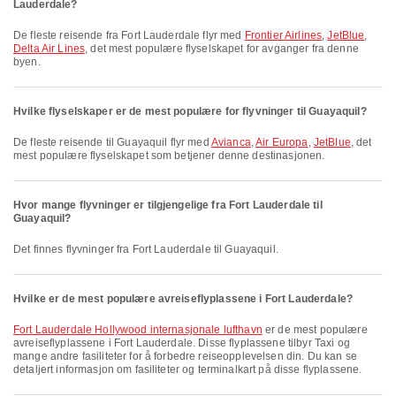
Lauderdale?
De fleste reisende fra Fort Lauderdale flyr med
Frontier Airlines
,
JetBlue
,
Delta Air Lines
, det mest populære flyselskapet for avganger fra denne
byen.
Hvilke flyselskaper er de mest populære for flyvninger til Guayaquil?
De fleste reisende til Guayaquil flyr med
Avianca
,
Air Europa
,
JetBlue
, det
mest populære flyselskapet som betjener denne destinasjonen.
Hvor mange flyvninger er tilgjengelige fra Fort Lauderdale til
Guayaquil?
Det finnes flyvninger fra Fort Lauderdale til Guayaquil.
Hvilke er de mest populære avreiseflyplassene i Fort Lauderdale?
Fort Lauderdale Hollywood internasjonale lufthavn
er de mest populære
avreiseflyplassene i Fort Lauderdale. Disse flyplassene tilbyr Taxi og
mange andre fasiliteter for å forbedre reiseopplevelsen din. Du kan se
detaljert informasjon om fasiliteter og terminalkart på disse flyplassene.