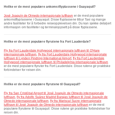
Hvilke er de mest populære ankomstflyplassene i Guayaquil?
José Joaquín de Olmedo internasjonale lufthavn
er de mest populære
ankomstflyplassene i Guayaquil. Disse flyplassene tilbyr Taxi og mange
andre fasiliteter for å forbedre reiseopplevelsen din. Du kan sjekke detaljert
informasjon om fasiliteter og terminaloppsett på disse flyplassene.
Hvilke er de mest populære flyrutene fra Fort Lauderdale?
fly fra Fort Lauderdale Hollywood internasjonale lufthavn til O'Hare
internasjonale lufthavn
,
fly fra Fort Lauderdale Hollywood internasjonale
lufthavn til Lynden Pindling International Airport
,
fly fra Fort Lauderdale
Hollywood internasjonale lufthavn til Philadelphia internasjonale lufthavn
er de mest populære flyruter fra Fort Lauderdale. Disse rutene gir praktiske
forbindelser for reisen din.
Hvilke er de mest populære flyrutene til Guayaquil?
fly fra San Cristóbal Airport til José Joaquín de Olmedo internasjonale
lufthavn
,
fly fra Adolfo Suárez Madrid Barajas lufthavn til José Joaquín de
Olmedo internasjonale lufthavn
,
fly fra Mariscal Sucre internasjonale
lufthavn til José Joaquín de Olmedo internasjonale lufthavn
er de mest
populære flyrutene til Guayaquil. Disse rutene gir praktiske forbindelser for
reisen din.