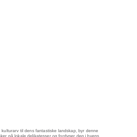
 kulturarv til dens fantastiske landskap, byr denne
er på lokale delikatesser og fordyper deg i byens