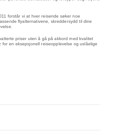
011 forstår vi at hver reisende søker noe
assende flyalternativene, skreddersydd til dine
evelse.
 rabatterte priser uten å gå på akkord med kvalitet
az for en eksepsjonell reiseopplevelse og uslåelige