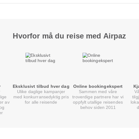
Hvorfor må du reise med Airpaz
v
Eksklusivt tilbud hver dag
Online bookingekspert
Kj
Ulike daglige kampanjer
Sammen med våre
Vå
dige
med konkurransedyktig pris
troverdige partnere har vi
til
er av
for alle reisende
oppfylt utallige reisendes
loka
 og
behov siden 2011
er