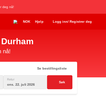
er deg nå!
NOK
Hjelp
Logg inn/ Registrer deg
gh Durham
n nå!
Se bestillingsliste
Retur
Søk
ons. 22. juli 2026