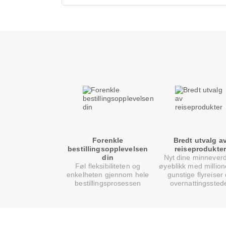
Forenkle
Bredt utvalg a
bestillingsopplevelsen
reiseprodukter
din
Nyt dine minnever
Føl fleksibiliteten og
øyeblikk med million
enkelheten gjennom hele
gunstige flyreiser
bestillingsprosessen
overnattingssted