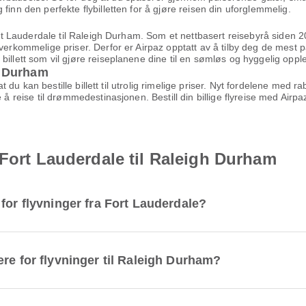
finn den perfekte flybilletten for å gjøre reisen din uforglemmelig.
Fort Lauderdale til Raleigh Durham. Som et nettbasert reisebyrå siden 2
verkommelige priser. Derfor er Airpaz opptatt av å tilby deg de mest p
billett som vil gjøre reiseplanene dine til en sømløs og hyggelig oppl
gh Durham
 at du kan bestille billett til utrolig rimelige priser. Nyt fordelene med
 å reise til drømmedestinasjonen. Bestill din billige flyreise med Airp
 Fort Lauderdale til Raleigh Durham
for flyvninger fra Fort Lauderdale?
re for flyvninger til Raleigh Durham?