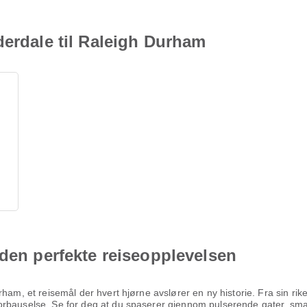
derdale til Raleigh Durham
 den perfekte reiseopplevelsen
ham, et reisemål der hvert hjørne avslører en ny historie. Fra sin rike
orbauselse. Se for deg at du spaserer gjennom pulserende gater, smak