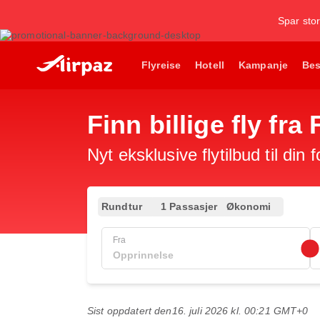
Spar stor
Flyreise
Hotell
Kampanje
Bes
Finn billige fly fr
Nyt eksklusive flytilbud til din 
Rundtur
1 Passasjer
Økonomi
Fra
Sist oppdatert den
16. juli 2026 kl. 00:21 GMT+0