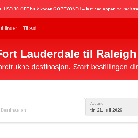
t!
USD 30 OFF
bruk koden
GOBEYOND
! – last ned appen og registr
tillinger
Tilbud
a Fort Lauderdale til Ralei
foretrukne destinasjon. Start bestillingen di
Til
Avgang
tir. 21. juli 2026