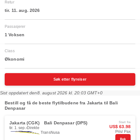
Retur
tir. 11. aug. 2026
Passasjerer
1 Voksen
Class
Økonomi
Søk etter flyreiser
Sist oppdatert den
8. august 2026 kl. 20:03 GMT+0
Bestill og få de beste flytilbudene fra Jakarta til Bali
Denpasar
Jakarta (CGK)
Bali Denpasar (DPS)
Start fra
US$ 63.98
tir. 1. sep.
Direkte
Pris/ Pax
TransNusa
Bok