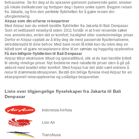
forbauselse. Se for deg at du spaserer gjennom pulserende gater, smaker
på lokale delikatesser og fordyper deg i byens unike sjarm. Begynn reisen
fra Jakarta, og finn den perfekte flybilletten for å gjøre reisen din
uforglemmelig.
Airpaz som din erfarne reisepartner
Med Airpaz kan du enkelt bestille flybilletter fra Jakarta til Bali Denpasar.
Som et nettbasert reisebyrå siden 2011 forstår vi at hver reisende søker
noe annerledes, enten det er komfort, hastighet eller overkommelige priser.
Derfor er Airpaz opptatt av å tilby deg de mest passende flyalternativene,
skreddersydd til dine behov. Med bare noen få klikk kan du sikre deg en
billett som vil gjøre reiseplanene dine til en sømløs og hyggelig opplevelse.
Få den billigste flybilletten til Bali Denpasar
Airpaz tilbyr eksklusive tilbud og spesialtilbud, slik at du kan bestille billett
til utrolig rimelige priser. Nyt fordelene med rabatterte priser uten å gå på
akkord med kvalitet eller komfort. Med Airpaz har det aldri vært enklere å
reise til drømmedestinasjonen. Bestill din billige flyreise med Airpaz for en
eksepsjonell reiseopplevelse og uslåelige besparelser.
Liste over tilgjengelige flyselskaper fra Jakarta til Bali
Denpasar
Indonesia AirAsia
Lion Air
TransNusa