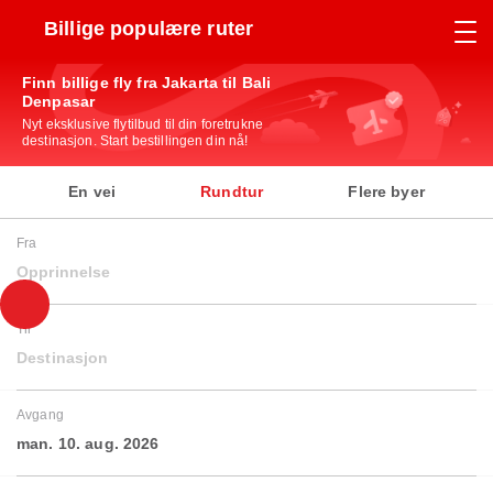
Billige populære ruter
Finn billige fly fra Jakarta til Bali
Denpasar
Nyt eksklusive flytilbud til din foretrukne
destinasjon. Start bestillingen din nå!
En vei
Rundtur
Flere byer
Fra
Opprinnelse
Til
Destinasjon
Avgang
man. 10. aug. 2026