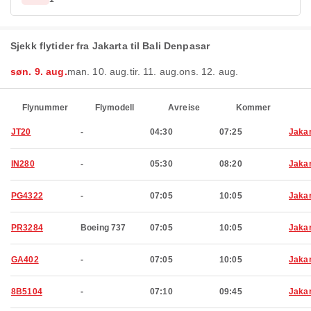
Sjekk flytider fra Jakarta til Bali Denpasar
søn. 9. aug.
man. 10. aug.
tir. 11. aug.
ons. 12. aug.
Flynummer
Flymodell
Avreise
Kommer
JT20
-
04:30
07:25
Jaka
IN280
-
05:30
08:20
Jaka
PG4322
-
07:05
10:05
Jaka
PR3284
Boeing 737
07:05
10:05
Jaka
GA402
-
07:05
10:05
Jaka
8B5104
-
07:10
09:45
Jaka