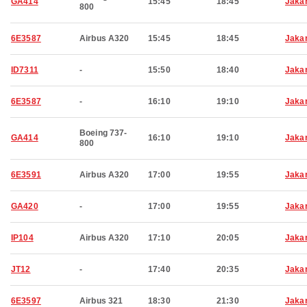
GA414
15:45
18:45
Jaka
800
6E3587
Airbus A320
15:45
18:45
Jaka
ID7311
-
15:50
18:40
Jaka
6E3587
-
16:10
19:10
Jaka
Boeing 737-
GA414
16:10
19:10
Jaka
800
6E3591
Airbus A320
17:00
19:55
Jaka
GA420
-
17:00
19:55
Jaka
IP104
Airbus A320
17:10
20:05
Jaka
JT12
-
17:40
20:35
Jaka
6E3597
Airbus 321
18:30
21:30
Jaka