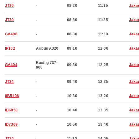
JT30
-
08:20
11:15
Jaka
JT30
-
08:30
11:25
Jaka
GA406
-
08:30
11:30
Jaka
IP102
Airbus A320
09:10
12:00
Jaka
Boeing 737-
GA404
09:30
12:25
Jaka
800
JT34
-
09:40
12:35
Jaka
8B5106
-
10:30
13:20
Jaka
ID6050
-
10:40
13:35
Jaka
ID7309
-
10:50
13:40
Jaka
JT24
-
11:10
14:05
Jaka