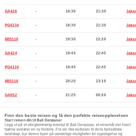
GA426
-
18:30
21:30
Jaka
PG4334
-
18:30
21:30
Jaka
8B5110
-
19:30
22:20
Jaka
GA424
-
19:45
22:45
Jaka
PG4324
-
19:45
22:45
Jaka
8B5110
-
20:20
23:10
Jaka
GA652
-
21:25
00:20
Jaka
Finn den beste reisen og få den perfekte reiseopplevelsen
Start reisen din til Bali Denpasar
Legg ut på et uforglemmelig eventyr til Bali Denpasar, et reisemål der hvert
hjørne avslører en ny historie. Fra sin rike kulturarv til dens fantastiske
landskap, byr denne byen på uendelige muligheter for oppdagelse og