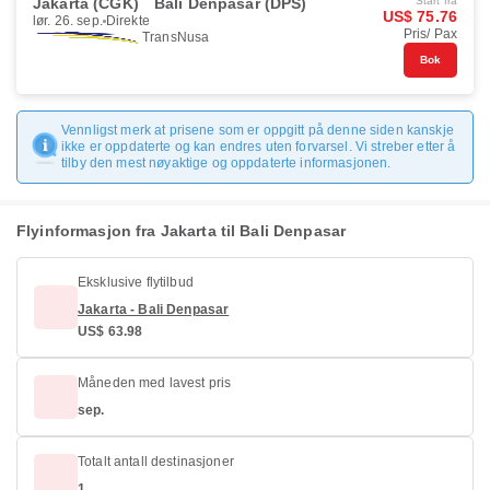
Jakarta (CGK)
Bali Denpasar (DPS)
Start fra
US$ 75.76
lør. 26. sep.
Direkte
Pris/ Pax
TransNusa
Bok
Vennligst merk at prisene som er oppgitt på denne siden kanskje
ikke er oppdaterte og kan endres uten forvarsel. Vi streber etter å
tilby den mest nøyaktige og oppdaterte informasjonen.
Flyinformasjon fra Jakarta til Bali Denpasar
Eksklusive flytilbud
Jakarta - Bali Denpasar
US$ 63.98
Måneden med lavest pris
sep.
Totalt antall destinasjoner
1