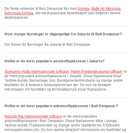
De fleste reisende til Bali Denpasar flyr med
AirAsia
,
Batik Air Malaysia
,
Indonesia AirAsia
, det mest populære flyselskapet som betjener denne
destinasjonen.
Hvor mange flyvninger er tilgjengelige fra Jakarta til Bali Denpasar?
Det finnes 62 flyvninger fra Jakarta til Bali Denpasar.
Hvilke er de mest populære avreiseflyplassene i Jakarta?
Soekarno Hatta internasjonale lufthavn
,
Halim Perdanakusuma lufthavn
er
de mest populære avreiseflyplassene i Jakarta. Disse flyplassene tilbyr
Taxfree-butikk, Barnehage rom, Banktjeneste/minibank og mange andre
fasiliteter for å forbedre reiseopplevelsen din. Du kan se detaljert
informasjon om fasiliteter og terminalkart på disse flyplassene.
Hvilke er de mest populære ankomstflyplassene i Bali Denpasar?
Ngurah Rai internasjonale lufthavn
er de mest populære
ankomstflyplassene i Bali Denpasar. Disse flyplassene tilbyr Lounge,
Taxfree-butikk, Flyplasshotell og mange andre fasiliteter for å forbedre
reiseopplevelsen din. Du kan sjekke detaljert informasjon om fasiliteter og