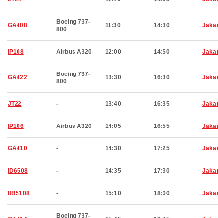
Boeing 737-
GA408
11:30
14:30
Jaka
800
IP108
Airbus A320
12:00
14:50
Jaka
Boeing 737-
GA422
13:30
16:30
Jaka
800
JT22
-
13:40
16:35
Jaka
IP106
Airbus A320
14:05
16:55
Jaka
GA410
-
14:30
17:25
Jaka
ID6508
-
14:35
17:30
Jaka
8B5108
-
15:10
18:00
Jaka
Boeing 737-