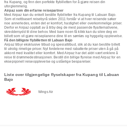
fra Kupang, og finn den perfekte flybilletten for å gjøre reisen din
uforglemmelig.
Airpaz som din erfarne reisepartner
Med Airpaz kan du enkelt bestille flybilletter fra Kupang til Labuan Bajo.
Som et nettbasert reisebyrå siden 2011 forstår vi at hver reisende søker
noe annerledes, enten det er komfort, hastighet eller overkommelige priser.
Derfor er Airpaz opptatt av å tilby deg de mest passende flyalternativene,
skreddersydd til dine behov. Med bare noen få klikk kan du sikre deg en
billett som vil gjøre reiseplanene dine til en sømløs og hyggelig opplevelse.
Få den billigste flybilletten til Labuan Bajo
Airpaz tilbyr eksklusive tilbud og spesialtilbud, slik at du kan bestille billett
til utrolig rimelige priser. Nyt fordelene med rabatterte priser uten å gå på
akkord med kvalitet eller komfort. Med Airpaz har det aldri vært enklere å
reise til drømmedestinasjonen. Bestill din billige flyreise med Airpaz for en
eksepsjonell reiseopplevelse og uslåelige besparelser.
Liste over tilgjengelige flyselskaper fra Kupang til Labuan
Bajo
Wings Air