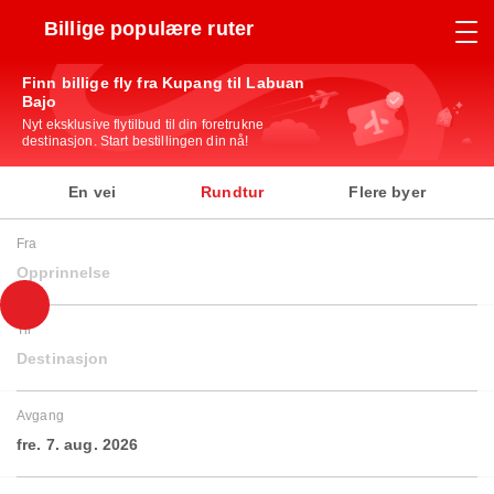
Billige populære ruter
Finn billige fly fra Kupang til Labuan
Bajo
Nyt eksklusive flytilbud til din foretrukne
destinasjon. Start bestillingen din nå!
En vei
Rundtur
Flere byer
Fra
Opprinnelse
Til
Destinasjon
Avgang
fre. 7. aug. 2026