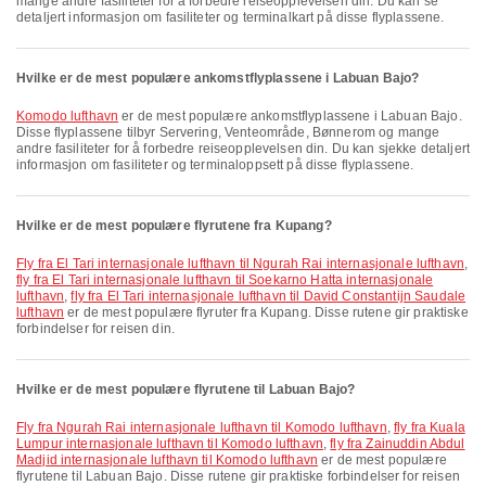
mange andre fasiliteter for å forbedre reiseopplevelsen din. Du kan se
detaljert informasjon om fasiliteter og terminalkart på disse flyplassene.
Hvilke er de mest populære ankomstflyplassene i Labuan Bajo?
Komodo lufthavn
er de mest populære ankomstflyplassene i Labuan Bajo.
Disse flyplassene tilbyr Servering, Venteområde, Bønnerom og mange
andre fasiliteter for å forbedre reiseopplevelsen din. Du kan sjekke detaljert
informasjon om fasiliteter og terminaloppsett på disse flyplassene.
Hvilke er de mest populære flyrutene fra Kupang?
fly fra El Tari internasjonale lufthavn til Ngurah Rai internasjonale lufthavn
,
fly fra El Tari internasjonale lufthavn til Soekarno Hatta internasjonale
lufthavn
,
fly fra El Tari internasjonale lufthavn til David Constantijn Saudale
lufthavn
er de mest populære flyruter fra Kupang. Disse rutene gir praktiske
forbindelser for reisen din.
Hvilke er de mest populære flyrutene til Labuan Bajo?
fly fra Ngurah Rai internasjonale lufthavn til Komodo lufthavn
,
fly fra Kuala
Lumpur internasjonale lufthavn til Komodo lufthavn
,
fly fra Zainuddin Abdul
Madjid internasjonale lufthavn til Komodo lufthavn
er de mest populære
flyrutene til Labuan Bajo. Disse rutene gir praktiske forbindelser for reisen