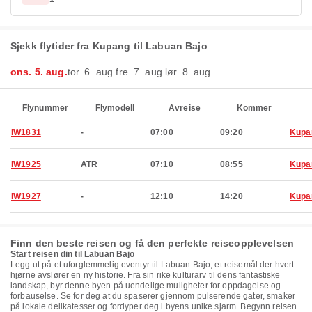
Sjekk flytider fra Kupang til Labuan Bajo
ons. 5. aug.
tor. 6. aug.
fre. 7. aug.
lør. 8. aug.
Flynummer
Flymodell
Avreise
Kommer
IW1831
-
07:00
09:20
Kupa
IW1925
ATR
07:10
08:55
Kupa
IW1927
-
12:10
14:20
Kupa
Finn den beste reisen og få den perfekte reiseopplevelsen
Start reisen din til Labuan Bajo
Legg ut på et uforglemmelig eventyr til Labuan Bajo, et reisemål der hvert
hjørne avslører en ny historie. Fra sin rike kulturarv til dens fantastiske
landskap, byr denne byen på uendelige muligheter for oppdagelse og
forbauselse. Se for deg at du spaserer gjennom pulserende gater, smaker
på lokale delikatesser og fordyper deg i byens unike sjarm. Begynn reisen