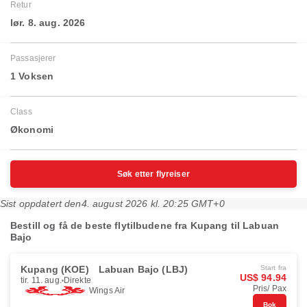
Retur
lør. 8. aug. 2026
Passasjerer
1 Voksen
Class
Økonomi
Søk etter flyreiser
Sist oppdatert den
4. august 2026 kl. 20:25 GMT+0
Bestill og få de beste flytilbudene fra Kupang til Labuan
Bajo
Kupang (KOE)
Labuan Bajo (LBJ)
Start fra
US$ 94.94
tir. 11. aug.
Direkte
Pris/ Pax
Wings Air
Bok