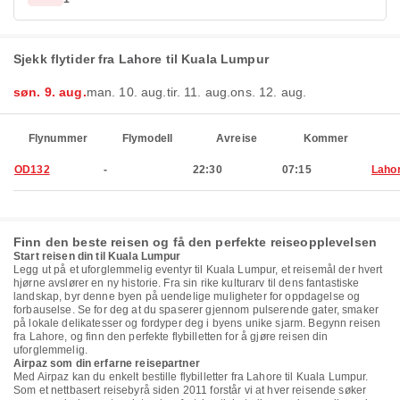
Sjekk flytider fra Lahore til Kuala Lumpur
søn. 9. aug.
man. 10. aug.
tir. 11. aug.
ons. 12. aug.
Flynummer
Flymodell
Avreise
Kommer
OD132
-
22:30
07:15
Laho
Finn den beste reisen og få den perfekte reiseopplevelsen
Start reisen din til Kuala Lumpur
Legg ut på et uforglemmelig eventyr til Kuala Lumpur, et reisemål der hvert
hjørne avslører en ny historie. Fra sin rike kulturarv til dens fantastiske
landskap, byr denne byen på uendelige muligheter for oppdagelse og
forbauselse. Se for deg at du spaserer gjennom pulserende gater, smaker
på lokale delikatesser og fordyper deg i byens unike sjarm. Begynn reisen
fra Lahore, og finn den perfekte flybilletten for å gjøre reisen din
uforglemmelig.
Airpaz som din erfarne reisepartner
Med Airpaz kan du enkelt bestille flybilletter fra Lahore til Kuala Lumpur.
Som et nettbasert reisebyrå siden 2011 forstår vi at hver reisende søker