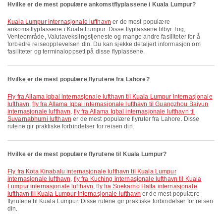
Hvilke er de mest populære ankomstflyplassene i Kuala Lumpur?
Kuala Lumpur internasjonale lufthavn
er de mest populære
ankomstflyplassene i Kuala Lumpur. Disse flyplassene tilbyr Tog,
Venteområde, Valutavekslingstjeneste og mange andre fasiliteter for å
forbedre reiseopplevelsen din. Du kan sjekke detaljert informasjon om
fasiliteter og terminaloppsett på disse flyplassene.
Hvilke er de mest populære flyrutene fra Lahore?
fly fra Allama Iqbal internasjonale lufthavn til Kuala Lumpur internasjonale
lufthavn
,
fly fra Allama Iqbal internasjonale lufthavn til Guangzhou Baiyun
internasjonale lufthavn
,
fly fra Allama Iqbal internasjonale lufthavn til
Suvarnabhumi lufthavn
er de mest populære flyruter fra Lahore. Disse
rutene gir praktiske forbindelser for reisen din.
Hvilke er de mest populære flyrutene til Kuala Lumpur?
fly fra Kota Kinabalu internasjonale lufthavn til Kuala Lumpur
internasjonale lufthavn
,
fly fra Kuching internasjonale lufthavn til Kuala
Lumpur internasjonale lufthavn
,
fly fra Soekarno Hatta internasjonale
lufthavn til Kuala Lumpur internasjonale lufthavn
er de mest populære
flyrutene til Kuala Lumpur. Disse rutene gir praktiske forbindelser for reisen
din.