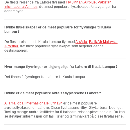
De fleste reisende fra Lahore flyr med
Fly Jinnah
,
Airblue
,
Pakistan
International Airlines
, det mest populære flyselskapet for avganger fra
denne byen.
Hvilke flyselskaper er de mest populære for flyvninger til Kuala
Lumpur?
De fleste reisende til Kuala Lumpur flyr med
AirAsia
,
Batik Air Malaysia
,
AirAsiaX
, det mest populære flyselskapet som betjener denne
destinasjonen.
Hvor mange flyvninger er tilgjengelige fra Lahore til Kuala Lumpur?
Det finnes 1 flyvninger fra Lahore til Kuala Lumpur.
Hvilke er de mest populære avreiseflyplassene i Lahore?
Allama Iqbal internasjonale lufthavn
er de mest populære
avreiseflyplassene i Lahore. Disse flyplassene tilbyr Skyttelbuss, Lounge,
Taxi og mange andre fasiliteter for å forbedre reiseopplevelsen din. Du kan
se detaljert informasjon om fasiliteter og terminalkart på disse flyplassene.