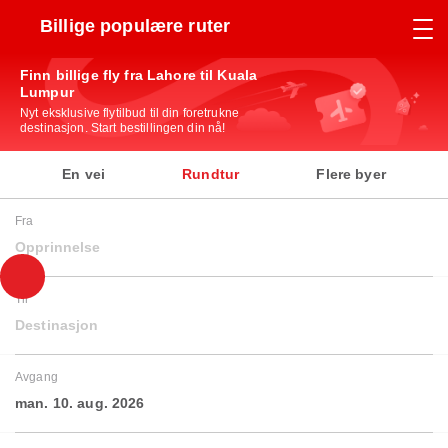
Billige populære ruter
Finn billige fly fra Lahore til Kuala
Lumpur
Nyt eksklusive flytilbud til din foretrukne
destinasjon. Start bestillingen din nå!
En vei
Rundtur
Flere byer
Fra
Opprinnelse
Til
Destinasjon
Avgang
man. 10. aug. 2026