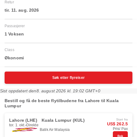
Retur
tir. 11. aug. 2026
Passasjerer
1 Voksen
Class
Økonomi
Søk etter flyreiser
Sist oppdatert den
8. august 2026 kl. 19:02 GMT+0
Bestill og få de beste flytilbudene fra Lahore til Kuala
Lumpur
Lahore (LHE)
Kuala Lumpur (KUL)
Start fra
US$ 262.5
tor. 1. okt.
Direkte
Pris/ Pax
Batik Air Malaysia
Bok