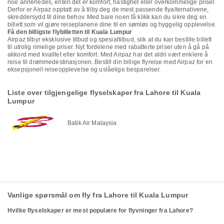
noe annerledes, enten det er komfort, hastighet eller overkommelige priser.
Derfor er Airpaz opptatt av å tilby deg de mest passende flyalternativene,
skreddersydd til dine behov. Med bare noen få klikk kan du sikre deg en
billett som vil gjøre reiseplanene dine til en sømløs og hyggelig opplevelse.
Få den billigste flybilletten til Kuala Lumpur
Airpaz tilbyr eksklusive tilbud og spesialtilbud, slik at du kan bestille billett
til utrolig rimelige priser. Nyt fordelene med rabatterte priser uten å gå på
akkord med kvalitet eller komfort. Med Airpaz har det aldri vært enklere å
reise til drømmedestinasjonen. Bestill din billige flyreise med Airpaz for en
eksepsjonell reiseopplevelse og uslåelige besparelser.
Liste over tilgjengelige flyselskaper fra Lahore til Kuala
Lumpur
Batik Air Malaysia
Vanlige spørsmål om fly fra Lahore til Kuala Lumpur
Hvilke flyselskaper er mest populære for flyvninger fra Lahore?