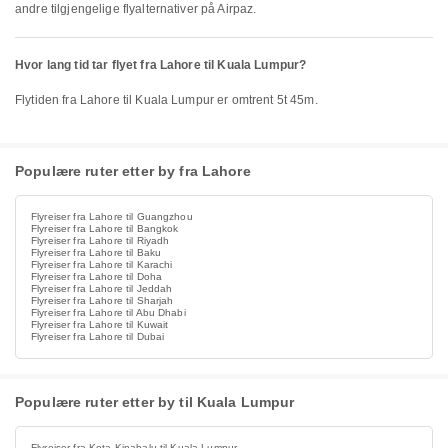
andre tilgjengelige flyalternativer på Airpaz.
Hvor lang tid tar flyet fra Lahore til Kuala Lumpur?
Flytiden fra Lahore til Kuala Lumpur er omtrent 5t 45m.
Populære ruter etter by fra Lahore
Flyreiser fra Lahore til Guangzhou
Flyreiser fra Lahore til Bangkok
Flyreiser fra Lahore til Riyadh
Flyreiser fra Lahore til Baku
Flyreiser fra Lahore til Karachi
Flyreiser fra Lahore til Doha
Flyreiser fra Lahore til Jeddah
Flyreiser fra Lahore til Sharjah
Flyreiser fra Lahore til Abu Dhabi
Flyreiser fra Lahore til Kuwait
Flyreiser fra Lahore til Dubai
Populære ruter etter by til Kuala Lumpur
Flyreiser fra Kota Kinabalu til Kuala Lumpur