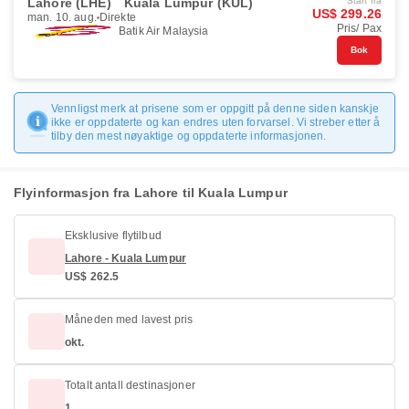
Lahore (LHE)
Kuala Lumpur (KUL)
Start fra
US$ 299.26
man. 10. aug.
Direkte
Pris/ Pax
Batik Air Malaysia
Bok
Vennligst merk at prisene som er oppgitt på denne siden kanskje
ikke er oppdaterte og kan endres uten forvarsel. Vi streber etter å
tilby den mest nøyaktige og oppdaterte informasjonen.
Flyinformasjon fra Lahore til Kuala Lumpur
Eksklusive flytilbud
Lahore - Kuala Lumpur
US$ 262.5
Måneden med lavest pris
okt.
Totalt antall destinasjoner
1