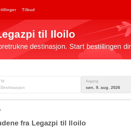
tillinger
Tilbud
Legazpi til Iloilo
foretrukne destinasjon. Start bestillingen di
Til
Avgang
søn. 9. aug. 2026
0
udene fra Legazpi til Iloilo