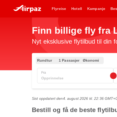
Flyreise
Hotell
Kampanje
Bes
Finn billige fly fra 
Nyt eksklusive flytilbud til din 
Rundtur
1 Passasjer
Økonomi
Fra
Sist oppdatert den
4. august 2026 kl. 22:36 GMT+
Bestill og få de beste flytilb