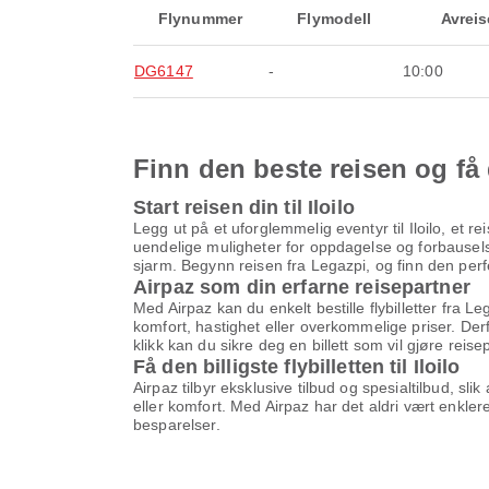
Flynummer
Flymodell
Avreis
DG6147
-
10:00
Finn den beste reisen og få
Start reisen din til Iloilo
Legg ut på et uforglemmelig eventyr til Iloilo, et r
uendelige muligheter for oppdagelse og forbausels
sjarm. Begynn reisen fra Legazpi, og finn den perfe
Airpaz som din erfarne reisepartner
Med Airpaz kan du enkelt bestille flybilletter fra L
komfort, hastighet eller overkommelige priser. Der
klikk kan du sikre deg en billett som vil gjøre rei
Få den billigste flybilletten til Iloilo
Airpaz tilbyr eksklusive tilbud og spesialtilbud, slik
eller komfort. Med Airpaz har det aldri vært enklere
besparelser.