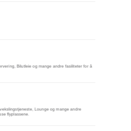
ering, Bilutleie og mange andre fasiliteter for å
utavekslingstjeneste, Lounge og mange andre
isse flyplassene.