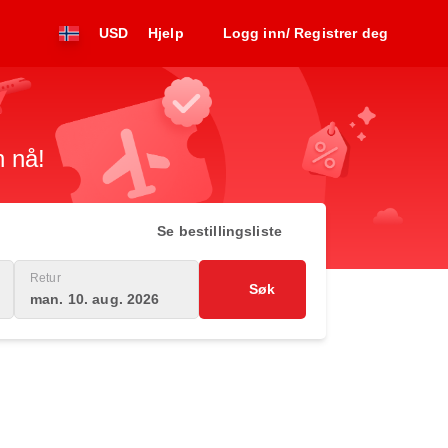
USD
Hjelp
Logg inn/ Registrer deg
n nå!
Se bestillingsliste
Retur
Søk
man. 10. aug. 2026