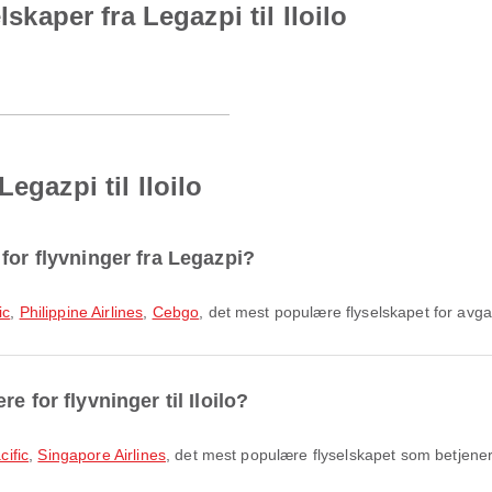
lskaper fra Legazpi til Iloilo
egazpi til Iloilo
for flyvninger fra Legazpi?
ic
,
Philippine Airlines
,
Cebgo
, det mest populære flyselskapet for avg
e for flyvninger til Iloilo?
ific
,
Singapore Airlines
, det mest populære flyselskapet som betjene