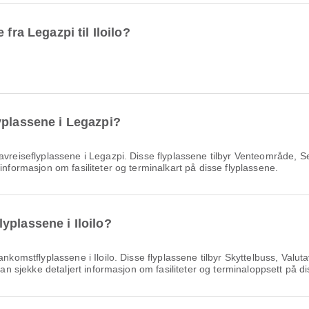
fra Legazpi til Iloilo?
yplassene i Legazpi?
reiseflyplassene i Legazpi. Disse flyplassene tilbyr Venteområde, Serv
informasjon om fasiliteter og terminalkart på disse flyplassene.
yplassene i Iloilo?
komstflyplassene i Iloilo. Disse flyplassene tilbyr Skyttelbuss, Val
kan sjekke detaljert informasjon om fasiliteter og terminaloppsett på d