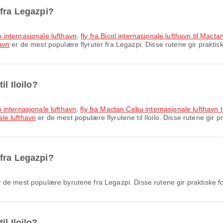
 fra Legazpi?
no internasjonale lufthavn
,
fly fra Bicol internasjonale lufthavn til Mact
havn
er de mest populære flyruter fra Legazpi. Disse rutene gir praktiske
il Iloilo?
lo internasjonale lufthavn
,
fly fra Mactan Cebu internasjonale lufthavn ti
ale lufthavn
er de mest populære flyrutene til Iloilo. Disse rutene gir pr
fra Legazpi?
 de mest populære byrutene fra Legazpi. Disse rutene gir praktiske for
l Iloilo?