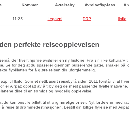
e
Kommer
Avreiseby
Avreiseflyplass
An
11:25
Legazpi
DRP
Iloilo
 den perfekte reiseopplevelsen
eisemål der hvert hjørne avslører en ny historie. Fra sin rike kulturarv
e. Se for deg at du spaserer gjennom pulserende gater, smaker på lo
kte flybilletten for å gjøre reisen din uforglemmelig.
egazpi til Iloilo. Som et nettbasert reisebyrå siden 2011 forstår vi at 
for er Airpaz opptatt av å tilby deg de mest passende flyalternativene
seplanene dine til en sømløs og hyggelig opplevelse.
 at du kan bestille billett til utrolig rimelige priser. Nyt fordelene med
 å reise til drømmedestinasjonen. Bestill din billige flyreise med Airp