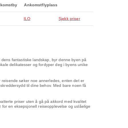
komstby
Ankomstflyplass
ILO
Sjekk priser
 til dens fantastiske landskap, byr denne byen på
kale delikatesser og fordyper deg i byens unike
hver reisende søker noe annerledes, enten det er
, skreddersydd til dine behov. Med bare noen få
 rabatterte priser uten å gå på akkord med kvalitet
az for en eksepsjonell reiseopplevelse og uslåelige