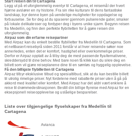
Start reisen din til Cartagena
Legg ut på et uforglemmelig eventyr til Cartagena, et reisemål der hvert
hjørne avslører en ny historie. Fra sin rike kulturarv til dens fantastiske
landskap, byr denne byen på uendelige muligheter for oppdagelse og
forbauselse. Se for deg at du spaserer gjennom pulserende gater, smaker
på lokale delikatesser og fordyper deg i byens unike sjarm. Begynn reisen
fra Medellín, og finn den perfekte flybilletten for å gjøre reisen din
uforglemmelig.
Airpaz som din erfarne reisepartner
Med Airpaz kan du enkelt bestille flybilletter fra Medellín til Cartagena. Som
et nettbasert reisebyrå siden 2011 forstår vi at hver reisende søker noe
annerledes, enten det er komfort, hastighet eller overkommelige priser.
Derfor er Airpaz opptatt av å tilby deg de mest passende flyalternativene,
skreddersydd til dine behov. Med bare noen få klikk kan du sikre deg en
billett som vil gjøre reiseplanene dine til en sømløs og hyggelig opplevelse.
Få den billigste flybilletten til Cartagena
Airpaz tilbyr eksklusive tilbud og spesialtilbud, slik at du kan bestille billett
til utrolig rimelige priser. Nyt fordelene med rabatterte priser uten å gå på
akkord med kvalitet eller komfort. Med Airpaz har det aldri vært enklere å
reise til drømmedestinasjonen. Bestill din billige flyreise med Airpaz for en
eksepsjonell reiseopplevelse og uslåelige besparelser.
Liste over tilgjengelige flyselskaper fra Medellín til
Cartagena
Avianca