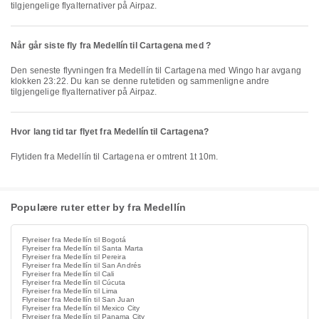
tilgjengelige flyalternativer på Airpaz.
Når går siste fly fra Medellín til Cartagena med ?
Den seneste flyvningen fra Medellín til Cartagena med Wingo har avgang
klokken 23:22. Du kan se denne rutetiden og sammenligne andre
tilgjengelige flyalternativer på Airpaz.
Hvor lang tid tar flyet fra Medellín til Cartagena?
Flytiden fra Medellín til Cartagena er omtrent 1t 10m.
Populære ruter etter by fra Medellín
Flyreiser fra Medellín til Bogotá
Flyreiser fra Medellín til Santa Marta
Flyreiser fra Medellín til Pereira
Flyreiser fra Medellín til San Andrés
Flyreiser fra Medellín til Cali
Flyreiser fra Medellín til Cúcuta
Flyreiser fra Medellín til Lima
Flyreiser fra Medellín til San Juan
Flyreiser fra Medellín til Mexico City
Flyreiser fra Medellín til Panama City