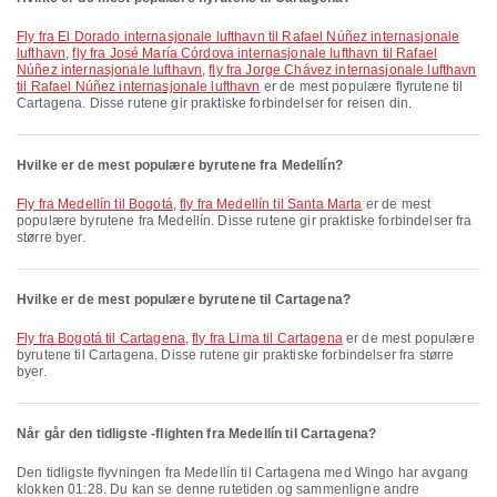
fly fra El Dorado internasjonale lufthavn til Rafael Núñez internasjonale
lufthavn
,
fly fra José María Córdova internasjonale lufthavn til Rafael
Núñez internasjonale lufthavn
,
fly fra Jorge Chávez internasjonale lufthavn
til Rafael Núñez internasjonale lufthavn
er de mest populære flyrutene til
Cartagena. Disse rutene gir praktiske forbindelser for reisen din.
Hvilke er de mest populære byrutene fra Medellín?
fly fra Medellín til Bogotá
,
fly fra Medellín til Santa Marta
er de mest
populære byrutene fra Medellín. Disse rutene gir praktiske forbindelser fra
større byer.
Hvilke er de mest populære byrutene til Cartagena?
fly fra Bogotá til Cartagena
,
fly fra Lima til Cartagena
er de mest populære
byrutene til Cartagena. Disse rutene gir praktiske forbindelser fra større
byer.
Når går den tidligste -flighten fra Medellín til Cartagena?
Den tidligste flyvningen fra Medellín til Cartagena med Wingo har avgang
klokken 01:28. Du kan se denne rutetiden og sammenligne andre