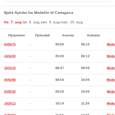
Sjekk flytider fra Medellín til Cartagena
fre. 7. aug.
lør. 8. aug.
søn. 9. aug.
man. 10. aug.
Flynummer
Flymodell
Avreise
Kommer
AV8470
-
05:00
06:10
Medel
JA5420
-
05:00
06:12
Medel
JA5410
-
08:47
09:59
Medel
AV9398
-
08:50
10:05
Medel
AV8520
-
09:20
10:40
Medel
JA5412
-
10:14
11:26
Medel