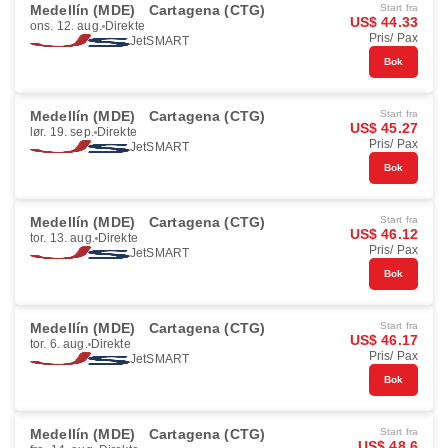
Medellín (MDE)
Cartagena (CTG)
Start fra
US$ 44.33
ons. 12. aug.
Direkte
Pris/ Pax
JetSMART
Bok
Medellín (MDE)
Cartagena (CTG)
Start fra
US$ 45.27
lør. 19. sep.
Direkte
Pris/ Pax
JetSMART
Bok
Medellín (MDE)
Cartagena (CTG)
Start fra
US$ 46.12
tor. 13. aug.
Direkte
Pris/ Pax
JetSMART
Bok
Medellín (MDE)
Cartagena (CTG)
Start fra
US$ 46.17
tor. 6. aug.
Direkte
Pris/ Pax
JetSMART
Bok
Medellín (MDE)
Cartagena (CTG)
Start fra
US$ 48.6