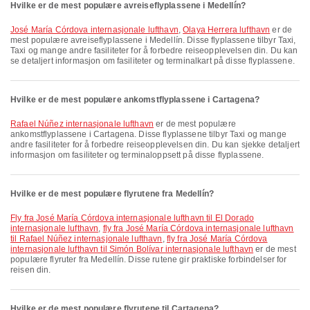
Hvilke er de mest populære avreiseflyplassene i Medellín?
José María Córdova internasjonale lufthavn
,
Olaya Herrera lufthavn
er de
mest populære avreiseflyplassene i Medellín. Disse flyplassene tilbyr Taxi,
Taxi og mange andre fasiliteter for å forbedre reiseopplevelsen din. Du kan
se detaljert informasjon om fasiliteter og terminalkart på disse flyplassene.
Hvilke er de mest populære ankomstflyplassene i Cartagena?
Rafael Núñez internasjonale lufthavn
er de mest populære
ankomstflyplassene i Cartagena. Disse flyplassene tilbyr Taxi og mange
andre fasiliteter for å forbedre reiseopplevelsen din. Du kan sjekke detaljert
informasjon om fasiliteter og terminaloppsett på disse flyplassene.
Hvilke er de mest populære flyrutene fra Medellín?
fly fra José María Córdova internasjonale lufthavn til El Dorado
internasjonale lufthavn
,
fly fra José María Córdova internasjonale lufthavn
til Rafael Núñez internasjonale lufthavn
,
fly fra José María Córdova
internasjonale lufthavn til Simón Bolívar internasjonale lufthavn
er de mest
populære flyruter fra Medellín. Disse rutene gir praktiske forbindelser for
reisen din.
Hvilke er de mest populære flyrutene til Cartagena?