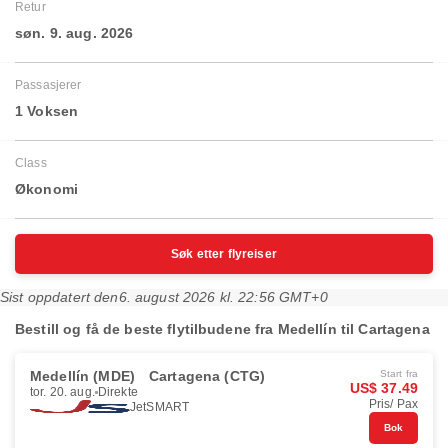
Retur
søn. 9. aug. 2026
Passasjerer
1 Voksen
Class
Økonomi
Søk etter flyreiser
Sist oppdatert den
6. august 2026 kl. 22:56 GMT+0
Bestill og få de beste flytilbudene fra Medellín til Cartagena
Medellín (MDE)
Cartagena (CTG)
Start fra
US$ 37.49
tor. 20. aug.
Direkte
Pris/ Pax
JetSMART
Bok