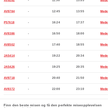
AV9282
-
11:50
13:05
Medel
AV9784
-
12:45
13:55
Medel
P57618
-
16:24
17:37
Medel
AV9386
-
16:50
18:00
Medel
AV8502
-
17:40
18:55
Medel
JA5414
-
19:22
20:34
Medel
JA5426
-
19:25
20:35
Medel
AV9718
-
20:40
21:50
Medel
AV9372
-
22:00
23:10
Medel
Finn den beste reisen og få den perfekte reiseopplevelsen