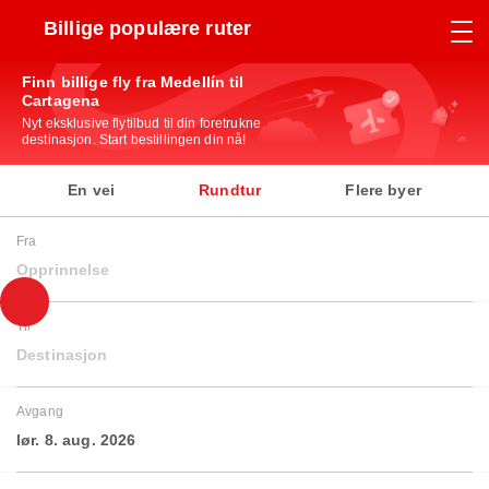
Billige populære ruter
Finn billige fly fra Medellín til
Cartagena
Nyt eksklusive flytilbud til din foretrukne
destinasjon. Start bestillingen din nå!
En vei
Rundtur
Flere byer
Fra
Opprinnelse
Til
Destinasjon
Avgang
lør. 8. aug. 2026