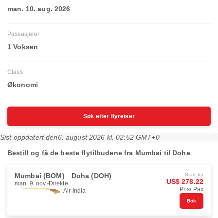
man. 10. aug. 2026
Passasjerer
1 Voksen
Class
Økonomi
Søk etter flyreiser
Sist oppdatert den
6. august 2026 kl. 02:52 GMT+0
Bestill og få de beste flytilbudene fra Mumbai til Doha
Mumbai (BOM)
Doha (DOH)
Start fra
US$ 278.22
man. 9. nov.
Direkte
Pris/ Pax
Air India
Bok