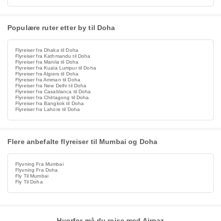
Populære ruter etter by til Doha
Flyreiser fra Dhaka til Doha
Flyreiser fra Kathmandu til Doha
Flyreiser fra Manila til Doha
Flyreiser fra Kuala Lumpur til Doha
Flyreiser fra Algiers til Doha
Flyreiser fra Amman til Doha
Flyreiser fra New Delhi til Doha
Flyreiser fra Casablanca til Doha
Flyreiser fra Chittagong til Doha
Flyreiser fra Bangkok til Doha
Flyreiser fra Lahore til Doha
Flere anbefalte flyreiser til Mumbai og Doha
Flyvning Fra Mumbai
Flyvning Fra Doha
Fly Til Mumbai
Fly Til Doha
Hvorfor må du reise med Airpaz