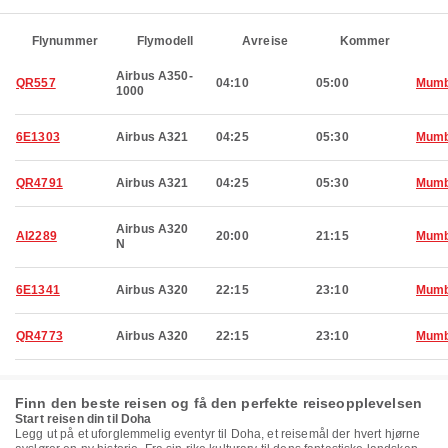
Flynummer
Flymodell
Avreise
Kommer
Airbus A350-
QR557
04:10
05:00
Mumb
1000
6E1303
Airbus A321
04:25
05:30
Mumb
QR4791
Airbus A321
04:25
05:30
Mumb
Airbus A320
AI2289
20:00
21:15
Mumb
N
6E1341
Airbus A320
22:15
23:10
Mumb
QR4773
Airbus A320
22:15
23:10
Mumb
Finn den beste reisen og få den perfekte reiseopplevelsen
Start reisen din til Doha
Legg ut på et uforglemmelig eventyr til Doha, et reisemål der hvert hjørne