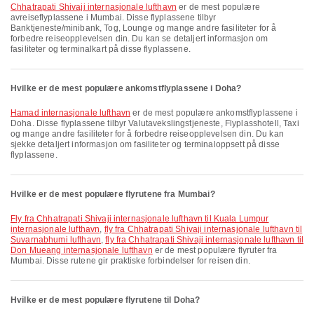
Chhatrapati Shivaji internasjonale lufthavn
er de mest populære
avreiseflyplassene i Mumbai. Disse flyplassene tilbyr
Banktjeneste/minibank, Tog, Lounge og mange andre fasiliteter for å
forbedre reiseopplevelsen din. Du kan se detaljert informasjon om
fasiliteter og terminalkart på disse flyplassene.
Hvilke er de mest populære ankomstflyplassene i Doha?
Hamad internasjonale lufthavn
er de mest populære ankomstflyplassene i
Doha. Disse flyplassene tilbyr Valutavekslingstjeneste, Flyplasshotell, Taxi
og mange andre fasiliteter for å forbedre reiseopplevelsen din. Du kan
sjekke detaljert informasjon om fasiliteter og terminaloppsett på disse
flyplassene.
Hvilke er de mest populære flyrutene fra Mumbai?
fly fra Chhatrapati Shivaji internasjonale lufthavn til Kuala Lumpur
internasjonale lufthavn
,
fly fra Chhatrapati Shivaji internasjonale lufthavn til
Suvarnabhumi lufthavn
,
fly fra Chhatrapati Shivaji internasjonale lufthavn til
Don Mueang internasjonale lufthavn
er de mest populære flyruter fra
Mumbai. Disse rutene gir praktiske forbindelser for reisen din.
Hvilke er de mest populære flyrutene til Doha?