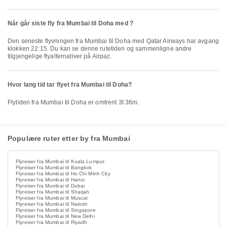
Når går siste fly fra Mumbai til Doha med ?
Den seneste flyvningen fra Mumbai til Doha med Qatar Airways har avgang
klokken 22:15. Du kan se denne rutetiden og sammenligne andre
tilgjengelige flyalternativer på Airpaz.
Hvor lang tid tar flyet fra Mumbai til Doha?
Flytiden fra Mumbai til Doha er omtrent 3t 36m.
Populære ruter etter by fra Mumbai
Flyreiser fra Mumbai til Kuala Lumpur
Flyreiser fra Mumbai til Bangkok
Flyreiser fra Mumbai til Ho Chi Minh City
Flyreiser fra Mumbai til Hanoi
Flyreiser fra Mumbai til Dubai
Flyreiser fra Mumbai til Sharjah
Flyreiser fra Mumbai til Muscat
Flyreiser fra Mumbai til Nairobi
Flyreiser fra Mumbai til Singapore
Flyreiser fra Mumbai til New Delhi
Flyreiser fra Mumbai til Riyadh