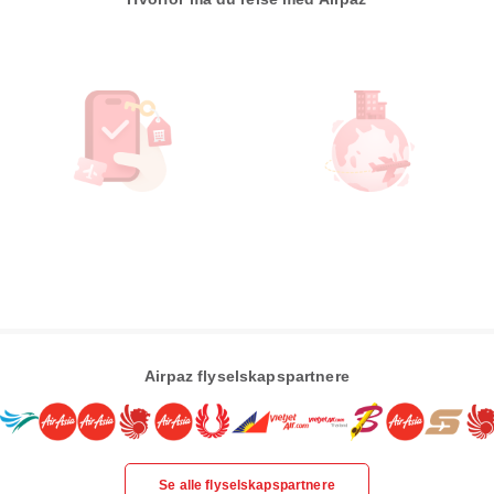
Airpaz flyselskapspartnere
Se alle flyselskapspartnere