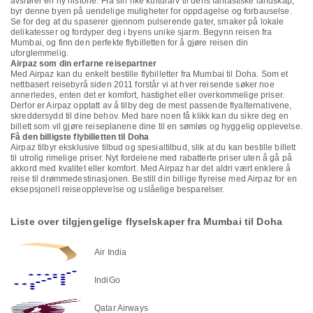
avslører en ny historie. Fra sin rike kulturarv til dens fantastiske landskap,
byr denne byen på uendelige muligheter for oppdagelse og forbauselse.
Se for deg at du spaserer gjennom pulserende gater, smaker på lokale
delikatesser og fordyper deg i byens unike sjarm. Begynn reisen fra
Mumbai, og finn den perfekte flybilletten for å gjøre reisen din
uforglemmelig.
Airpaz som din erfarne reisepartner
Med Airpaz kan du enkelt bestille flybilletter fra Mumbai til Doha. Som et
nettbasert reisebyrå siden 2011 forstår vi at hver reisende søker noe
annerledes, enten det er komfort, hastighet eller overkommelige priser.
Derfor er Airpaz opptatt av å tilby deg de mest passende flyalternativene,
skreddersydd til dine behov. Med bare noen få klikk kan du sikre deg en
billett som vil gjøre reiseplanene dine til en sømløs og hyggelig opplevelse.
Få den billigste flybilletten til Doha
Airpaz tilbyr eksklusive tilbud og spesialtilbud, slik at du kan bestille billett
til utrolig rimelige priser. Nyt fordelene med rabatterte priser uten å gå på
akkord med kvalitet eller komfort. Med Airpaz har det aldri vært enklere å
reise til drømmedestinasjonen. Bestill din billige flyreise med Airpaz for en
eksepsjonell reiseopplevelse og uslåelige besparelser.
Liste over tilgjengelige flyselskaper fra Mumbai til Doha
Air India
IndiGo
Qatar Airways