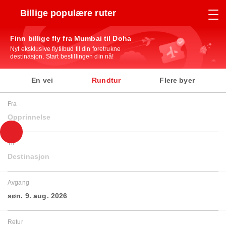
Billige populære ruter
Finn billige fly fra Mumbai til Doha
Nyt eksklusive flytilbud til din foretrukne
destinasjon. Start bestillingen din nå!
En vei
Rundtur
Flere byer
Fra
Opprinnelse
Til
Destinasjon
Avgang
søn. 9. aug. 2026
Retur