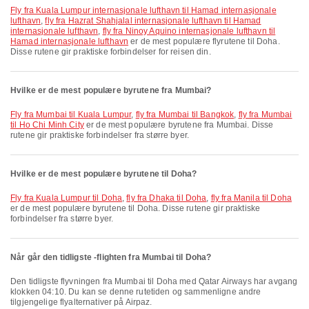
fly fra Kuala Lumpur internasjonale lufthavn til Hamad internasjonale
lufthavn
,
fly fra Hazrat Shahjalal internasjonale lufthavn til Hamad
internasjonale lufthavn
,
fly fra Ninoy Aquino internasjonale lufthavn til
Hamad internasjonale lufthavn
er de mest populære flyrutene til Doha.
Disse rutene gir praktiske forbindelser for reisen din.
Hvilke er de mest populære byrutene fra Mumbai?
fly fra Mumbai til Kuala Lumpur
,
fly fra Mumbai til Bangkok
,
fly fra Mumbai
til Ho Chi Minh City
er de mest populære byrutene fra Mumbai. Disse
rutene gir praktiske forbindelser fra større byer.
Hvilke er de mest populære byrutene til Doha?
fly fra Kuala Lumpur til Doha
,
fly fra Dhaka til Doha
,
fly fra Manila til Doha
er de mest populære byrutene til Doha. Disse rutene gir praktiske
forbindelser fra større byer.
Når går den tidligste -flighten fra Mumbai til Doha?
Den tidligste flyvningen fra Mumbai til Doha med Qatar Airways har avgang
klokken 04:10. Du kan se denne rutetiden og sammenligne andre
tilgjengelige flyalternativer på Airpaz.