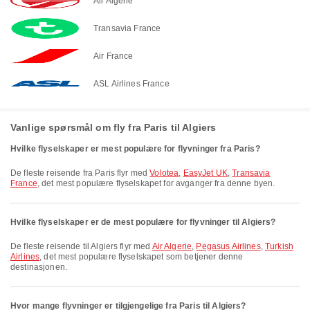
Air Algerie
Transavia France
Air France
ASL Airlines France
Vanlige spørsmål om fly fra Paris til Algiers
Hvilke flyselskaper er mest populære for flyvninger fra Paris?
De fleste reisende fra Paris flyr med
Volotea
,
EasyJet UK
,
Transavia
France
, det mest populære flyselskapet for avganger fra denne byen.
Hvilke flyselskaper er de mest populære for flyvninger til Algiers?
De fleste reisende til Algiers flyr med
Air Algerie
,
Pegasus Airlines
,
Turkish
Airlines
, det mest populære flyselskapet som betjener denne
destinasjonen.
Hvor mange flyvninger er tilgjengelige fra Paris til Algiers?