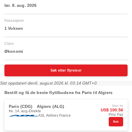
lør. 8. aug. 2026
Passasjerer
1 Voksen
Class
Økonomi
Søk etter flyreiser
Sist oppdatert den
6. august 2026 kl. 03:14 GMT+0
Bestill og få de beste flytilbudene fra Paris til Algiers
Paris (CDG)
Algiers (ALG)
Start fra
US$ 100.56
fre. 14. aug.
Direkte
Pris/ Pax
ASL Airlines France
Bok