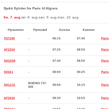
Sjekk flytider fra Paris til Algiers
fre. 7. aug.
lør. 8. aug.
søn. 9. aug.
man. 10. aug.
Flynummer
Flymodell
Avreise
Kommer
TO7260
-
06:15
07:40
Paris
AF1554
-
07:25
08:50
Paris
AH1009
-
07:40
08:50
Paris
5O161
-
08:00
09:25
Paris
BOEING 737-
AH1231
09:00
10:15
Paris
600
AF1654
-
09:30
10:55
Paris