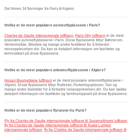
Det finnes 34 flyvninger fra Paris til Algiers.
Hvilke er de mest populære avreiseflyplassene i Paris?
Charles de Gaulle internasjonale lufthavn
,
Paris Orly lufthavn
er de mest
populære avreiseflyplassene i Paris. Disse flyplassene tilbyr Bønnerom,
Venteområde, Bilutleie og mange andre fasiliteter for å forbedre
reiseopplevelsen din. Du kan se detaljert informasjon om fasiliteter og
terminalkart på disse flyplassene.
Hvilke er de mest populære ankomstflyplassene i Algiers?
Houari Boumediene lufthavn
er de mest populære ankomstflyplassene i
Algiers. Disse flyplassene tilbyr Rullestol, Parkeringsplasser, Taxi og
mange andre fasiliteter for å forbedre reiseopplevelsen din. Du kan sjekke
detaljert informasjon om fasiliteter og terminaloppsett på disse flyplassene.
Hvilke er de mest populære flyrutene fra Paris?
fly fra Charles de Gaulle internasjonale lufthavn til Suvarnabhumi lufthavn
,
fly fra Charles de Gaulle internasjonale lufthavn til Kuala Lumpur
internasjonale lufthavn
,
fly fra Charles de Gaulle internasjonale lufthavn til