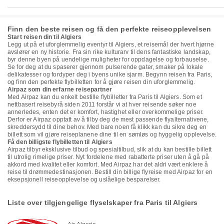
Finn den beste reisen og få den perfekte reiseopplevelsen
Start reisen din til Algiers
Legg ut på et uforglemmelig eventyr til Algiers, et reisemål der hvert hjørne
avslører en ny historie. Fra sin rike kulturarv til dens fantastiske landskap,
byr denne byen på uendelige muligheter for oppdagelse og forbauselse.
Se for deg at du spaserer gjennom pulserende gater, smaker på lokale
delikatesser og fordyper deg i byens unike sjarm. Begynn reisen fra Paris,
og finn den perfekte flybilletten for å gjøre reisen din uforglemmelig.
Airpaz som din erfarne reisepartner
Med Airpaz kan du enkelt bestille flybilletter fra Paris til Algiers. Som et
nettbasert reisebyrå siden 2011 forstår vi at hver reisende søker noe
annerledes, enten det er komfort, hastighet eller overkommelige priser.
Derfor er Airpaz opptatt av å tilby deg de mest passende flyalternativene,
skreddersydd til dine behov. Med bare noen få klikk kan du sikre deg en
billett som vil gjøre reiseplanene dine til en sømløs og hyggelig opplevelse.
Få den billigste flybilletten til Algiers
Airpaz tilbyr eksklusive tilbud og spesialtilbud, slik at du kan bestille billett
til utrolig rimelige priser. Nyt fordelene med rabatterte priser uten å gå på
akkord med kvalitet eller komfort. Med Airpaz har det aldri vært enklere å
reise til drømmedestinasjonen. Bestill din billige flyreise med Airpaz for en
eksepsjonell reiseopplevelse og uslåelige besparelser.
Liste over tilgjengelige flyselskaper fra Paris til Algiers