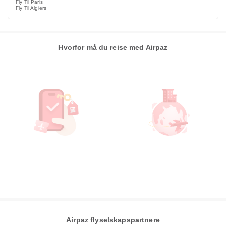
Fly Til Paris
Fly Til Algiers
Hvorfor må du reise med Airpaz
Airpaz flyselskapspartnere