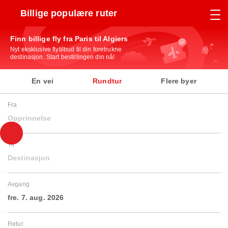
Billige populære ruter
Finn billige fly fra Paris til Algiers
Nyt eksklusive flytilbud til din foretrukne
destinasjon. Start bestillingen din nå!
En vei
Rundtur
Flere byer
Fra
Opprinnelse
Til
Destinasjon
Avgang
fre. 7. aug. 2026
Retur