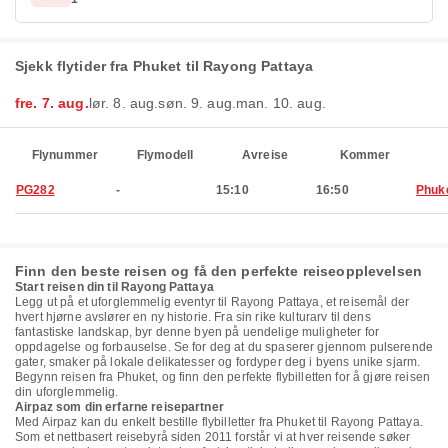
Sjekk flytider fra Phuket til Rayong Pattaya
fre. 7. aug.
lør. 8. aug.
søn. 9. aug.
man. 10. aug.
Flynummer
Flymodell
Avreise
Kommer
PG282
-
15:10
16:50
Phuk
Finn den beste reisen og få den perfekte reiseopplevelsen
Start reisen din til Rayong Pattaya
Legg ut på et uforglemmelig eventyr til Rayong Pattaya, et reisemål der
hvert hjørne avslører en ny historie. Fra sin rike kulturarv til dens
fantastiske landskap, byr denne byen på uendelige muligheter for
oppdagelse og forbauselse. Se for deg at du spaserer gjennom pulserende
gater, smaker på lokale delikatesser og fordyper deg i byens unike sjarm.
Begynn reisen fra Phuket, og finn den perfekte flybilletten for å gjøre reisen
din uforglemmelig.
Airpaz som din erfarne reisepartner
Med Airpaz kan du enkelt bestille flybilletter fra Phuket til Rayong Pattaya.
Som et nettbasert reisebyrå siden 2011 forstår vi at hver reisende søker