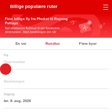
Billige populære ruter
Finn billige fly fra Phuket til Rayong
Pattaya
Nyt eksklusive flytilbud til din foretrukne
destinasjon. Start bestillingen din nå!
En vei
Rundtur
Flere byer
Fra
Opprinnelse
Til
Destinasjon
Avgang
lør. 8. aug. 2026