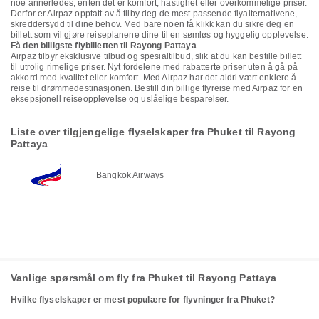
noe annerledes, enten det er komfort, hastighet eller overkommelige priser.
Derfor er Airpaz opptatt av å tilby deg de mest passende flyalternativene,
skreddersydd til dine behov. Med bare noen få klikk kan du sikre deg en
billett som vil gjøre reiseplanene dine til en sømløs og hyggelig opplevelse.
Få den billigste flybilletten til Rayong Pattaya
Airpaz tilbyr eksklusive tilbud og spesialtilbud, slik at du kan bestille billett
til utrolig rimelige priser. Nyt fordelene med rabatterte priser uten å gå på
akkord med kvalitet eller komfort. Med Airpaz har det aldri vært enklere å
reise til drømmedestinasjonen. Bestill din billige flyreise med Airpaz for en
eksepsjonell reiseopplevelse og uslåelige besparelser.
Liste over tilgjengelige flyselskaper fra Phuket til Rayong
Pattaya
Bangkok Airways
Vanlige spørsmål om fly fra Phuket til Rayong Pattaya
Hvilke flyselskaper er mest populære for flyvninger fra Phuket?