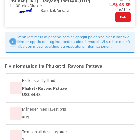
Phuket (HKT)
Rayong Pattaya (UTP)
Start fra
US$ 46.89
fre. 30. okt.
Direkte
Pris/ Pax
Bangkok Airways
Bok
Vennligst merk at prisene som er oppgitt på denne siden kanskje
ikke er oppdaterte og kan endres uten forvarsel. Vi streber etter å
tilby den mest nøyaktige og oppdaterte informasjonen.
Flyinformasjon fra Phuket til Rayong Pattaya
Eksklusive flytilbud
Phuket - Rayong Pattaya
US$ 44.68
Måneden med lavest pris
aug.
Totalt antall destinasjoner
1