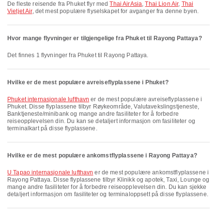
De fleste reisende fra Phuket flyr med
Thai AirAsia
,
Thai Lion Air
,
Thai
Vietjet Air
, det mest populære flyselskapet for avganger fra denne byen.
Hvor mange flyvninger er tilgjengelige fra Phuket til Rayong Pattaya?
Det finnes 1 flyvninger fra Phuket til Rayong Pattaya.
Hvilke er de mest populære avreiseflyplassene i Phuket?
Phuket internasjonale lufthavn
er de mest populære avreiseflyplassene i
Phuket. Disse flyplassene tilbyr Røykeområde, Valutavekslingstjeneste,
Banktjeneste/minibank og mange andre fasiliteter for å forbedre
reiseopplevelsen din. Du kan se detaljert informasjon om fasiliteter og
terminalkart på disse flyplassene.
Hvilke er de mest populære ankomstflyplassene i Rayong Pattaya?
U Tapao internasjonale lufthavn
er de mest populære ankomstflyplassene i
Rayong Pattaya. Disse flyplassene tilbyr Klinikk og apotek, Taxi, Lounge og
mange andre fasiliteter for å forbedre reiseopplevelsen din. Du kan sjekke
detaljert informasjon om fasiliteter og terminaloppsett på disse flyplassene.