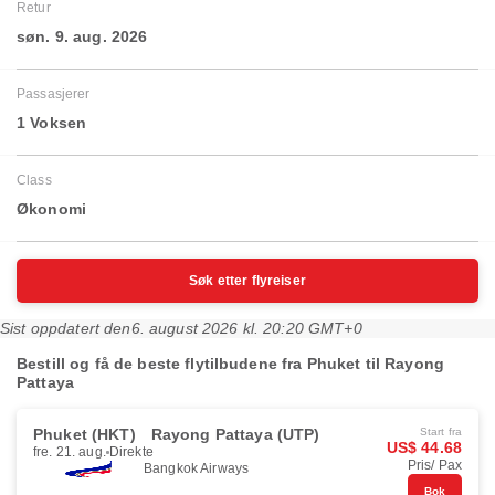
Retur
søn. 9. aug. 2026
Passasjerer
1 Voksen
Class
Økonomi
Søk etter flyreiser
Sist oppdatert den
6. august 2026 kl. 20:20 GMT+0
Bestill og få de beste flytilbudene fra Phuket til Rayong
Pattaya
Phuket (HKT)
Rayong Pattaya (UTP)
Start fra
US$ 44.68
fre. 21. aug.
Direkte
Pris/ Pax
Bangkok Airways
Bok