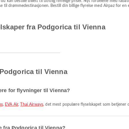
at du kan bestille billett til utrolig rimelige priser. Nyt fordelene med rab
e til drømmedestinasjonen. Bestill din billige flyreise med Airpaz for en 
elskaper fra Podgorica til Vienna
 Podgorica til Vienna
re for flyvninger til Vienna?
es
,
EVA Air
,
Thai Airways
, det mest populære flyselskapet som betjener 
e fra Podgorica til Vienna?