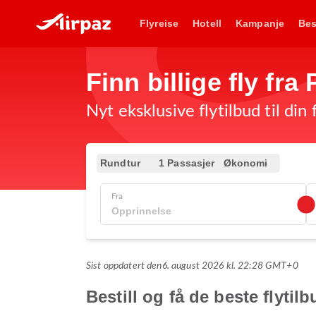
Flyreise
Hotell
Kampanje
Bes
Finn billige fly fra
Nyt eksklusive flytilbud til din
Rundtur
1 Passasjer
Økonomi
Fra
Sist oppdatert den
6. august 2026 kl. 22:28 GMT+0
Bestill og få de beste flytil