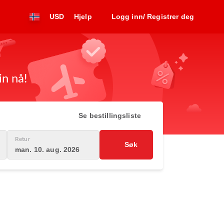
USD
Hjelp
Logg inn/ Registrer deg
in nå!
Se bestillingsliste
Retur
Søk
man. 10. aug. 2026