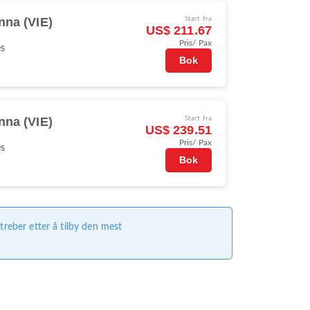
nna (VIE)
Start fra
US$ 211.67
Pris/ Pax
es
Bok
nna (VIE)
Start fra
US$ 239.51
Pris/ Pax
es
Bok
treber etter å tilby den mest