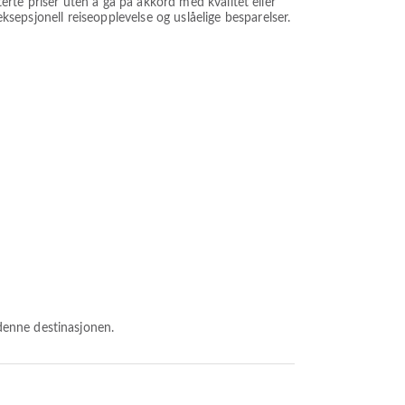
atterte priser uten å gå på akkord med kvalitet eller
eksepsjonell reiseopplevelse og uslåelige besparelser.
denne destinasjonen.