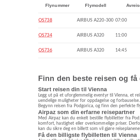
Flynummer
Flymodell
Avreis
OS738
AIRBUS A220-300
07:00
OS734
AIRBUS A320
11:00
OS736
AIRBUS A320
14:45
Finn den beste reisen og få
Start reisen din til Vienna
Legg ut på et uforglemmelig eventyr til Vienna, et re
uendelige muligheter for oppdagelse og forbauselse.
Begynn reisen fra Podgorica, og finn den perfekte fly
Airpaz som din erfarne reisepartner
Med Airpaz kan du enkelt bestille flybilletter fra Po
komfort, hastighet eller overkommelige priser. Derfo
kan du sikre deg en billett som vil gjøre reiseplanen
Få den billigste flybilletten til Vienna