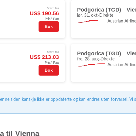
Start fra
Podgorica (TGD)
Vie
US$ 190.56
lør. 31. okt.
Direkte
Pris/ Pax
Austrian Airlin
Bok
Start fra
Podgorica (TGD)
Vie
US$ 213.03
fre. 28. aug.
Direkte
Pris/ Pax
Austrian Airlin
Bok
enne siden kanskje ikke er oppdaterte og kan endres uten forvarsel. Vi s
a til Vienna