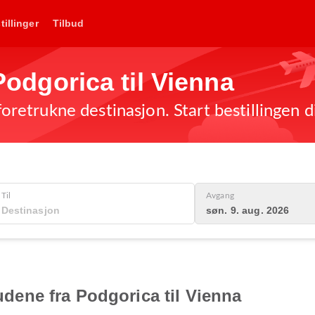
tillinger
Tilbud
 Podgorica til Vienna
 foretrukne destinasjon. Start bestillingen d
Til
Avgang
søn. 9. aug. 2026
budene fra Podgorica til Vienna