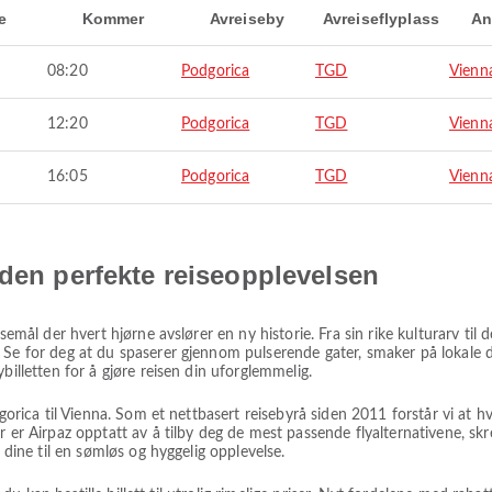
e
Kommer
Avreiseby
Avreiseflyplass
An
08:20
Podgorica
TGD
Vienn
12:20
Podgorica
TGD
Vienn
16:05
Podgorica
TGD
Vienn
 den perfekte reiseopplevelsen
isemål der hvert hjørne avslører en ny historie. Fra sin rike kulturarv ti
 Se for deg at du spaserer gjennom pulserende gater, smaker på lokale d
billetten for å gjøre reisen din uforglemmelig.
dgorica til Vienna. Som et nettbasert reisebyrå siden 2011 forstår vi at 
r er Airpaz opptatt av å tilby deg de mest passende flyalternativene, sk
e dine til en sømløs og hyggelig opplevelse.