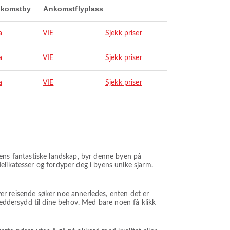
komstby
Ankomstflyplass
a
VIE
Sjekk priser
a
VIE
Sjekk priser
a
VIE
Sjekk priser
l dens fantastiske landskap, byr denne byen på
elikatesser og fordyper deg i byens unike sjarm.
hver reisende søker noe annerledes, enten det er
reddersydd til dine behov. Med bare noen få klikk