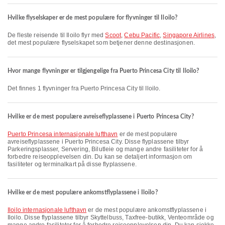
Hvilke flyselskaper er de mest populære for flyvninger til Iloilo?
De fleste reisende til Iloilo flyr med
Scoot
,
Cebu Pacific
,
Singapore Airlines
,
det mest populære flyselskapet som betjener denne destinasjonen.
Hvor mange flyvninger er tilgjengelige fra Puerto Princesa City til Iloilo?
Det finnes 1 flyvninger fra Puerto Princesa City til Iloilo.
Hvilke er de mest populære avreiseflyplassene i Puerto Princesa City?
Puerto Princesa internasjonale lufthavn
er de mest populære
avreiseflyplassene i Puerto Princesa City. Disse flyplassene tilbyr
Parkeringsplasser, Servering, Bilutleie og mange andre fasiliteter for å
forbedre reiseopplevelsen din. Du kan se detaljert informasjon om
fasiliteter og terminalkart på disse flyplassene.
Hvilke er de mest populære ankomstflyplassene i Iloilo?
Iloilo internasjonale lufthavn
er de mest populære ankomstflyplassene i
Iloilo. Disse flyplassene tilbyr Skyttelbuss, Taxfree-butikk, Venteområde og