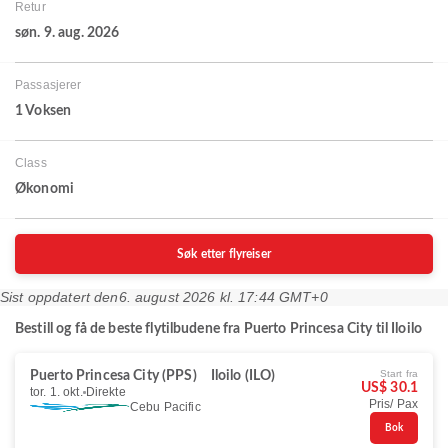
Retur
søn. 9. aug. 2026
Passasjerer
1 Voksen
Class
Økonomi
Søk etter flyreiser
Sist oppdatert den
6. august 2026 kl. 17:44 GMT+0
Bestill og få de beste flytilbudene fra Puerto Princesa City til Iloilo
Start fra
Puerto Princesa City (PPS)
Iloilo (ILO)
US$ 30.1
tor. 1. okt.
Direkte
Pris/ Pax
Cebu Pacific
Bok