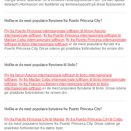
mange andre fasiliteter for å forbedre reiseopplevelsen din. Du kan sjekke
detaljert informasjon om fasiliteter og terminaloppsett på disse flyplassene.
Hvilke er de mest populære flyrutene fra Puerto Princesa City?
fly fra Puerto Princesa internasjonale lufthavn til Ninoy Aquino
internasjonale lufthavn
,
fly fra Puerto Princesa internasjonale lufthavn til
Mactan Cebu internasjonale lufthavn
,
fly fra Puerto Princesa internasjonale
lufthavn til Iloilo internasjonale lufthavn
er de mest populære flyruter fra
Puerto Princesa City. Disse rutene gir praktiske forbindelser for reisen din.
Hvilke er de mest populære flyrutene til Iloilo?
fly fra Ninoy Aquino internasjonale lufthavn til Iloilo internasjonale
lufthavn
,
fly fra Mactan Cebu internasjonale lufthavn til Iloilo internasjonale
lufthavn
,
fly fra Francisco Bangoy internasjonale lufthavn til Iloilo
internasjonale lufthavn
er de mest populære flyrutene til Iloilo. Disse rutene
gir praktiske forbindelser for reisen din.
Hvilke er de mest populære byrutene fra Puerto Princesa City?
fly fra Puerto Princesa City til Manila
,
fly fra Puerto Princesa City til Cebu
er de mest populære byrutene fra Puerto Princesa City. Disse rutene gir
praktiske forbindelser fra større byer.