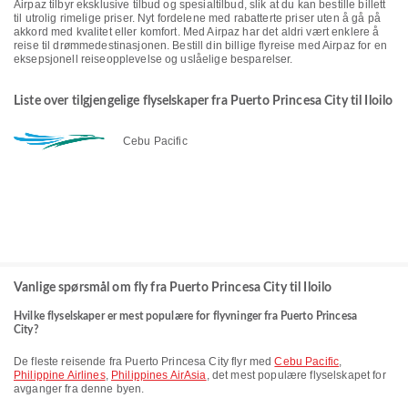
Airpaz tilbyr eksklusive tilbud og spesialtilbud, slik at du kan bestille billett
til utrolig rimelige priser. Nyt fordelene med rabatterte priser uten å gå på
akkord med kvalitet eller komfort. Med Airpaz har det aldri vært enklere å
reise til drømmedestinasjonen. Bestill din billige flyreise med Airpaz for en
eksepsjonell reiseopplevelse og uslåelige besparelser.
Liste over tilgjengelige flyselskaper fra Puerto Princesa City til Iloilo
Cebu Pacific
Vanlige spørsmål om fly fra Puerto Princesa City til Iloilo
Hvilke flyselskaper er mest populære for flyvninger fra Puerto Princesa
City?
De fleste reisende fra Puerto Princesa City flyr med
Cebu Pacific
,
Philippine Airlines
,
Philippines AirAsia
, det mest populære flyselskapet for
avganger fra denne byen.