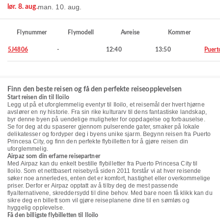
man. 10. aug.
lør. 8. aug.
Flynummer
Flymodell
Avreise
Kommer
5J4806
-
12:40
13:50
Puert
Finn den beste reisen og få den perfekte reiseopplevelsen
Start reisen din til Iloilo
Legg ut på et uforglemmelig eventyr til Iloilo, et reisemål der hvert hjørne
avslører en ny historie. Fra sin rike kulturarv til dens fantastiske landskap,
byr denne byen på uendelige muligheter for oppdagelse og forbauselse.
Se for deg at du spaserer gjennom pulserende gater, smaker på lokale
delikatesser og fordyper deg i byens unike sjarm. Begynn reisen fra Puerto
Princesa City, og finn den perfekte flybilletten for å gjøre reisen din
uforglemmelig.
Airpaz som din erfarne reisepartner
Med Airpaz kan du enkelt bestille flybilletter fra Puerto Princesa City til
Iloilo. Som et nettbasert reisebyrå siden 2011 forstår vi at hver reisende
søker noe annerledes, enten det er komfort, hastighet eller overkommelige
priser. Derfor er Airpaz opptatt av å tilby deg de mest passende
flyalternativene, skreddersydd til dine behov. Med bare noen få klikk kan du
sikre deg en billett som vil gjøre reiseplanene dine til en sømløs og
hyggelig opplevelse.
Få den billigste flybilletten til Iloilo