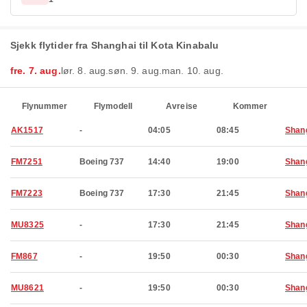
Sjekk flytider fra Shanghai til Kota Kinabalu
fre. 7. aug.
lør. 8. aug.
søn. 9. aug.
man. 10. aug.
Flynummer
Flymodell
Avreise
Kommer
AK1517
-
04:05
08:45
Shan
FM7251
Boeing 737
14:40
19:00
Shan
FM7223
Boeing 737
17:30
21:45
Shan
MU8325
-
17:30
21:45
Shan
FM867
-
19:50
00:30
Shan
MU8621
-
19:50
00:30
Shan