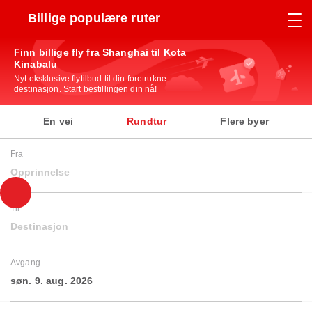
Billige populære ruter
Finn billige fly fra Shanghai til Kota
Kinabalu
Nyt eksklusive flytilbud til din foretrukne
destinasjon. Start bestillingen din nå!
En vei
Rundtur
Flere byer
Fra
Opprinnelse
Til
Destinasjon
Avgang
søn. 9. aug. 2026