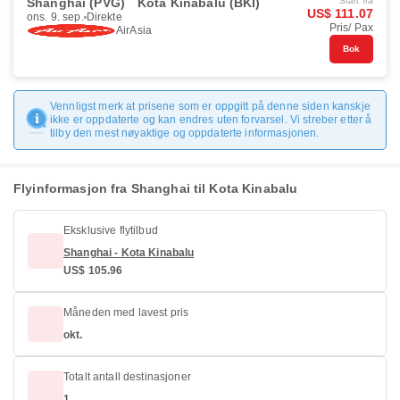
Shanghai (PVG)
Kota Kinabalu (BKI)
Start fra
US$ 111.07
ons. 9. sep.
Direkte
Pris/ Pax
AirAsia
Bok
Vennligst merk at prisene som er oppgitt på denne siden kanskje
ikke er oppdaterte og kan endres uten forvarsel. Vi streber etter å
tilby den mest nøyaktige og oppdaterte informasjonen.
Flyinformasjon fra Shanghai til Kota Kinabalu
Eksklusive flytilbud
Shanghai - Kota Kinabalu
US$ 105.96
Måneden med lavest pris
okt.
Totalt antall destinasjoner
1