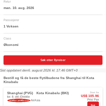
Retur
man. 10. aug. 2026
Passasjerer
1 Voksen
Class
Økonomi
Søk etter flyreiser
Sist oppdatert den
6. august 2026 kl. 17:46 GMT+0
Bestill og få de beste flytilbudene fra Shanghai til Kota
Kinabalu
Shanghai (PVG)
Kota Kinabalu (BKI)
Start fra
US$ 105.96
tor. 8. okt.
Direkte
Pris/ Pax
AirAsia
Bok