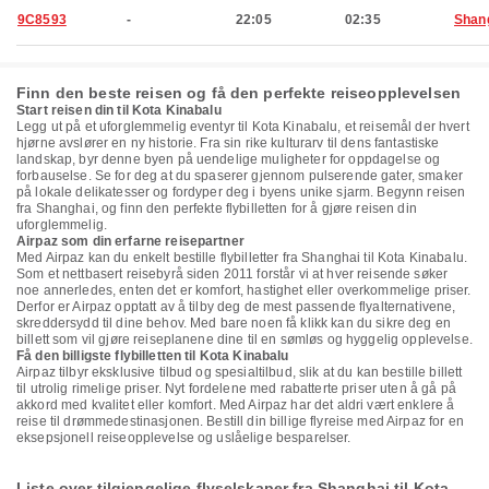
9C8593
-
22:05
02:35
Shan
Finn den beste reisen og få den perfekte reiseopplevelsen
Start reisen din til Kota Kinabalu
Legg ut på et uforglemmelig eventyr til Kota Kinabalu, et reisemål der hvert
hjørne avslører en ny historie. Fra sin rike kulturarv til dens fantastiske
landskap, byr denne byen på uendelige muligheter for oppdagelse og
forbauselse. Se for deg at du spaserer gjennom pulserende gater, smaker
på lokale delikatesser og fordyper deg i byens unike sjarm. Begynn reisen
fra Shanghai, og finn den perfekte flybilletten for å gjøre reisen din
uforglemmelig.
Airpaz som din erfarne reisepartner
Med Airpaz kan du enkelt bestille flybilletter fra Shanghai til Kota Kinabalu.
Som et nettbasert reisebyrå siden 2011 forstår vi at hver reisende søker
noe annerledes, enten det er komfort, hastighet eller overkommelige priser.
Derfor er Airpaz opptatt av å tilby deg de mest passende flyalternativene,
skreddersydd til dine behov. Med bare noen få klikk kan du sikre deg en
billett som vil gjøre reiseplanene dine til en sømløs og hyggelig opplevelse.
Få den billigste flybilletten til Kota Kinabalu
Airpaz tilbyr eksklusive tilbud og spesialtilbud, slik at du kan bestille billett
til utrolig rimelige priser. Nyt fordelene med rabatterte priser uten å gå på
akkord med kvalitet eller komfort. Med Airpaz har det aldri vært enklere å
reise til drømmedestinasjonen. Bestill din billige flyreise med Airpaz for en
eksepsjonell reiseopplevelse og uslåelige besparelser.
Liste over tilgjengelige flyselskaper fra Shanghai til Kota