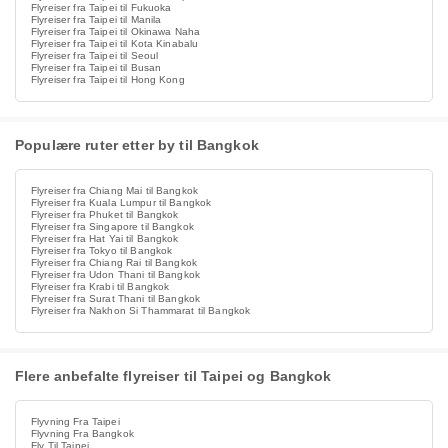
Flyreiser fra Taipei til Fukuoka
Flyreiser fra Taipei til Manila
Flyreiser fra Taipei til Okinawa Naha
Flyreiser fra Taipei til Kota Kinabalu
Flyreiser fra Taipei til Seoul
Flyreiser fra Taipei til Busan
Flyreiser fra Taipei til Hong Kong
Populære ruter etter by til Bangkok
Flyreiser fra Chiang Mai til Bangkok
Flyreiser fra Kuala Lumpur til Bangkok
Flyreiser fra Phuket til Bangkok
Flyreiser fra Singapore til Bangkok
Flyreiser fra Hat Yai til Bangkok
Flyreiser fra Tokyo til Bangkok
Flyreiser fra Chiang Rai til Bangkok
Flyreiser fra Udon Thani til Bangkok
Flyreiser fra Krabi til Bangkok
Flyreiser fra Surat Thani til Bangkok
Flyreiser fra Nakhon Si Thammarat til Bangkok
Flere anbefalte flyreiser til Taipei og Bangkok
Flyvning Fra Taipei
Flyvning Fra Bangkok
Fly Til Taipei