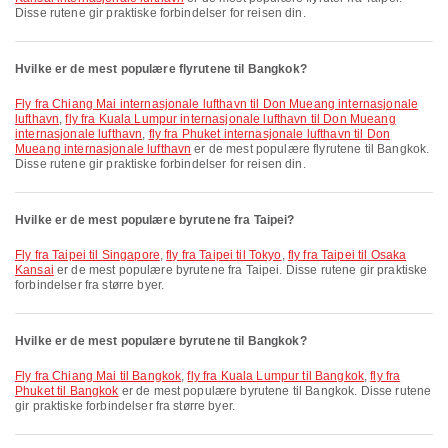
Disse rutene gir praktiske forbindelser for reisen din.
Hvilke er de mest populære flyrutene til Bangkok?
fly fra Chiang Mai internasjonale lufthavn til Don Mueang internasjonale
lufthavn
,
fly fra Kuala Lumpur internasjonale lufthavn til Don Mueang
internasjonale lufthavn
,
fly fra Phuket internasjonale lufthavn til Don
Mueang internasjonale lufthavn
er de mest populære flyrutene til Bangkok.
Disse rutene gir praktiske forbindelser for reisen din.
Hvilke er de mest populære byrutene fra Taipei?
fly fra Taipei til Singapore
,
fly fra Taipei til Tokyo
,
fly fra Taipei til Osaka
Kansai
er de mest populære byrutene fra Taipei. Disse rutene gir praktiske
forbindelser fra større byer.
Hvilke er de mest populære byrutene til Bangkok?
fly fra Chiang Mai til Bangkok
,
fly fra Kuala Lumpur til Bangkok
,
fly fra
Phuket til Bangkok
er de mest populære byrutene til Bangkok. Disse rutene
gir praktiske forbindelser fra større byer.