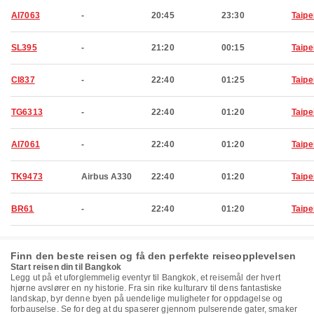
AI7063
-
20:45
23:30
Taipe
SL395
-
21:20
00:15
Taipe
CI837
-
22:40
01:25
Taipe
TG6313
-
22:40
01:20
Taipe
AI7061
-
22:40
01:20
Taipe
TK9473
Airbus A330
22:40
01:20
Taipe
BR61
-
22:40
01:20
Taipe
Finn den beste reisen og få den perfekte reiseopplevelsen
Start reisen din til Bangkok
Legg ut på et uforglemmelig eventyr til Bangkok, et reisemål der hvert
hjørne avslører en ny historie. Fra sin rike kulturarv til dens fantastiske
landskap, byr denne byen på uendelige muligheter for oppdagelse og
forbauselse. Se for deg at du spaserer gjennom pulserende gater, smaker