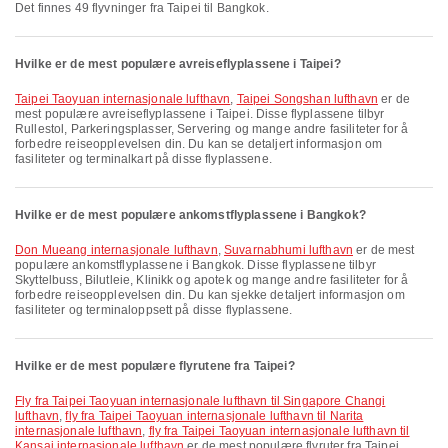
Det finnes 49 flyvninger fra Taipei til Bangkok.
Hvilke er de mest populære avreiseflyplassene i Taipei?
Taipei Taoyuan internasjonale lufthavn
,
Taipei Songshan lufthavn
er de
mest populære avreiseflyplassene i Taipei. Disse flyplassene tilbyr
Rullestol, Parkeringsplasser, Servering og mange andre fasiliteter for å
forbedre reiseopplevelsen din. Du kan se detaljert informasjon om
fasiliteter og terminalkart på disse flyplassene.
Hvilke er de mest populære ankomstflyplassene i Bangkok?
Don Mueang internasjonale lufthavn
,
Suvarnabhumi lufthavn
er de mest
populære ankomstflyplassene i Bangkok. Disse flyplassene tilbyr
Skyttelbuss, Bilutleie, Klinikk og apotek og mange andre fasiliteter for å
forbedre reiseopplevelsen din. Du kan sjekke detaljert informasjon om
fasiliteter og terminaloppsett på disse flyplassene.
Hvilke er de mest populære flyrutene fra Taipei?
fly fra Taipei Taoyuan internasjonale lufthavn til Singapore Changi
lufthavn
,
fly fra Taipei Taoyuan internasjonale lufthavn til Narita
internasjonale lufthavn
,
fly fra Taipei Taoyuan internasjonale lufthavn til
Kansai internasjonale lufthavn
er de mest populære flyruter fra Taipei.