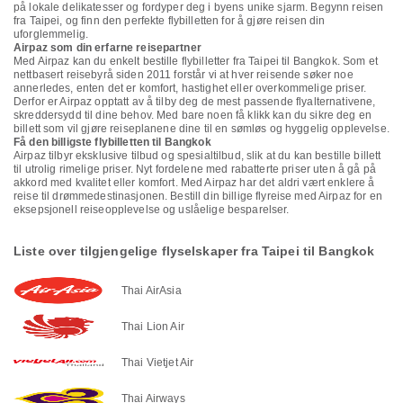
på lokale delikatesser og fordyper deg i byens unike sjarm. Begynn reisen
fra Taipei, og finn den perfekte flybilletten for å gjøre reisen din
uforglemmelig.
Airpaz som din erfarne reisepartner
Med Airpaz kan du enkelt bestille flybilletter fra Taipei til Bangkok. Som et
nettbasert reisebyrå siden 2011 forstår vi at hver reisende søker noe
annerledes, enten det er komfort, hastighet eller overkommelige priser.
Derfor er Airpaz opptatt av å tilby deg de mest passende flyalternativene,
skreddersydd til dine behov. Med bare noen få klikk kan du sikre deg en
billett som vil gjøre reiseplanene dine til en sømløs og hyggelig opplevelse.
Få den billigste flybilletten til Bangkok
Airpaz tilbyr eksklusive tilbud og spesialtilbud, slik at du kan bestille billett
til utrolig rimelige priser. Nyt fordelene med rabatterte priser uten å gå på
akkord med kvalitet eller komfort. Med Airpaz har det aldri vært enklere å
reise til drømmedestinasjonen. Bestill din billige flyreise med Airpaz for en
eksepsjonell reiseopplevelse og uslåelige besparelser.
Liste over tilgjengelige flyselskaper fra Taipei til Bangkok
Thai AirAsia
Thai Lion Air
Thai Vietjet Air
Thai Airways