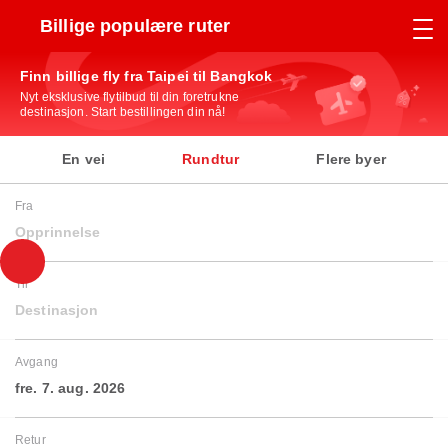
Billige populære ruter
Finn billige fly fra Taipei til Bangkok
Nyt eksklusive flytilbud til din foretrukne
destinasjon. Start bestillingen din nå!
En vei
Rundtur
Flere byer
Fra
Opprinnelse
Til
Destinasjon
Avgang
fre. 7. aug. 2026
Retur