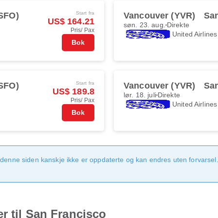
Start fra
(SFO)
Vancouver (YVR)
San
US$ 164.21
søn. 23. aug.
Direkte
Pris/ Pax
United Airlines
Bok
Start fra
(SFO)
Vancouver (YVR)
San
US$ 189.8
lør. 18. juli
Direkte
Pris/ Pax
United Airlines
Bok
denne siden kanskje ikke er oppdaterte og kan endres uten forvarsel. 
r til San Francisco