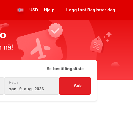
USD
Hjelp
Logg inn/ Registrer deg
co
n nå!
Se bestillingsliste
Retur
Søk
søn. 9. aug. 2026