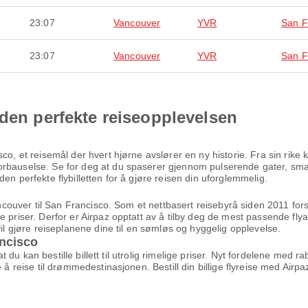
23:07
Vancouver
YVR
San F
23:07
Vancouver
YVR
San F
 den perfekte reiseopplevelsen
co, et reisemål der hvert hjørne avslører en ny historie. Fra sin rike 
orbauselse. Se for deg at du spaserer gjennom pulserende gater, smak
en perfekte flybilletten for å gjøre reisen din uforglemmelig.
Vancouver til San Francisco. Som et nettbasert reisebyrå siden 2011 fo
e priser. Derfor er Airpaz opptatt av å tilby deg de mest passende fly
vil gjøre reiseplanene dine til en sømløs og hyggelig opplevelse.
ancisco
 at du kan bestille billett til utrolig rimelige priser. Nyt fordelene med
 å reise til drømmedestinasjonen. Bestill din billige flyreise med Airp