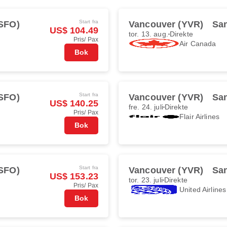
Start fra
(SFO)
Vancouver (YVR)
San
US$ 104.49
tor. 13. aug.
Direkte
Pris/ Pax
Air Canada
Bok
Start fra
(SFO)
Vancouver (YVR)
San
US$ 140.25
fre. 24. juli
Direkte
Pris/ Pax
Flair Airlines
Bok
Start fra
(SFO)
Vancouver (YVR)
San
US$ 153.23
tor. 23. juli
Direkte
Pris/ Pax
United Airlines
Bok