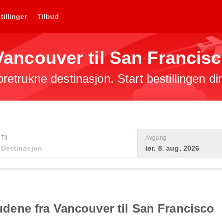
tillinger
Tilbud
a Vancouver til San Francis
foretrukne destinasjon. Start bestillingen di
Til
Avgang
lør. 8. aug. 2026
lbudene fra Vancouver til San Francisco