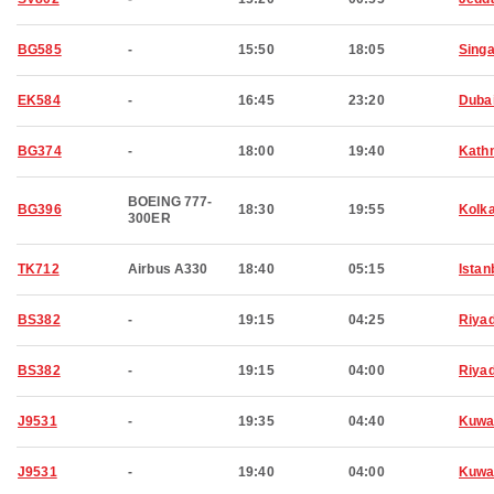
BG585
-
15:50
18:05
Sing
EK584
-
16:45
23:20
Duba
BG374
-
18:00
19:40
Kath
BOEING 777-
BG396
18:30
19:55
Kolk
300ER
TK712
Airbus A330
18:40
05:15
Istan
BS382
-
19:15
04:25
Riya
BS382
-
19:15
04:00
Riya
J9531
-
19:35
04:40
Kuwa
J9531
-
19:40
04:00
Kuwa