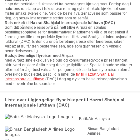
tilbyr det perfekte tilfluktsstedet fra hverdagens kjas og mas. Fordyp deg i
naturens ro, slapp av i luksuriøse rom, og nyt det lokale kjøkkenet som
frister smaksløkene dine. Velg de beste flyalternativene som passer for
deg, og besøk interessante steder som reisemål.
Reis enkelt til Hazrat Shahjalal internasjonale lufthavn (DAC)
Som ditt pålitelige reisebyrå på nett tilbyr Airpaz en sømløs
bestillingsopplevelse for flyalternativer. Plattformen vår gjør det enkelt å
finne og bestille den perfekte flyreisen til Hazrat Shahjalal internasjonale
lufthavn (DAC). Enten du er på forretningsreise eller feriereise, sikrer
Airpaz at du får den beste flyreisen, noe som gjør reisen din virkelig
bemerkelsesverdig.
Budsjettvennlige flyreiser med Airpaz
Med Airpaz sine eksklusive tilbud og konkurransedyktige priser har det
aldri vært enklere å sikre seg rimelige flybilletter. Spesialtilbudene våre er
utformet for å gi best valuta for pengene, slik at du kan nyte reisen uten å
overskride budsjettet. Bestill din rimelige
fly til Hazrat Shahjalal
internasjonale lufthavn
(DAC) i dag og nyt den beste reiseopplevelsen
med uovertrufne besparelser.
Liste over tilgjengelige flyselskaper til Hazrat Shahjalal
internasjonale lufthavn (DAC)
Batik Air Malaysia
Biman Bangladesh
Airlines