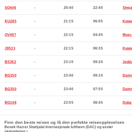
SQ446
-
20:40
22:40
Sing
KU285
-
21:15
06:05
Kuwa
OV497
-
22:15
04:45
Musc
J9533
-
22:15
06:35
Kuwa
BS362
-
23:10
09:20
Jedd
BG350
-
23:40
09:10
Dam
BG350
-
23:40
07:55
Dam
BG148
-
23:55
08:45
Duba
Finn den beste reisen og få den perfekte reiseopplevelsen
Besøk Hazrat Shahjalal internasjonale lufthavn (DAC) og avslør
skjønnheten i