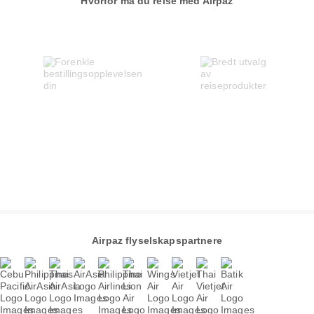
Hvorfor må du reise med Airpaz
Airpaz flyselskapspartnere