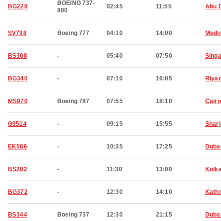
BOEING 737-
BG228
02:45
11:55
Abu 
800
SV798
Boeing 777
04:10
14:00
Medi
BS308
-
05:40
07:50
Sing
BG340
-
07:10
16:05
Riya
MS970
Boeing 787
07:55
18:10
Cairo
G9514
-
09:15
15:55
Shar
EK586
-
10:35
17:25
Duba
BS202
-
11:30
13:00
Kolk
BG372
-
12:30
14:10
Kath
BS344
Boeing 737
12:30
21:15
Duba