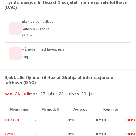
Flyinformasjon til Hazrat Shahjalal internasjonale lufthavn
(DAC)
Eksklusive flytilbud
Saidpur - Dhaka
kr 252
Måneden med lavest pris
aug.
Sjekk alle flytider til Hazrat Shahjalal internasjonale
lufthavn (DAC)
søn. 26. juli
man. 27. juli
tir. 28. juli
ons. 29. juli
Flynummer
Flymodell
Avreise
Kommer
EK2330
-
00:10
07:10
Duba
FZ501
-
00:10
07:10
Duba