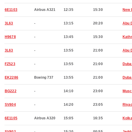
6E1103
Airbus A321
12:35
15:30
New 
3L63
-
13:15
20:20
Abu 
H9678
-
13:45
15:30
Kath
3L63
-
13:55
21:00
Abu 
FZ523
-
13:55
21:00
Duba
EK2286
Boeing 737
13:55
21:00
Duba
BG222
-
14:10
23:00
Musc
SV804
-
14:20
23:05
Riya
6E1105
Airbus A320
15:05
16:35
Kolk
SV802
-
15:20
00:55
Jedd