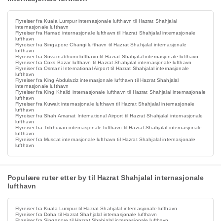
Flyreiser fra Kuala Lumpur internasjonale lufthavn til Hazrat Shahjalal
internasjonale lufthavn
Flyreiser fra Hamad internasjonale lufthavn til Hazrat Shahjalal internasjonale
lufthavn
Flyreiser fra Singapore Changi lufthavn til Hazrat Shahjalal internasjonale
lufthavn
Flyreiser fra Suvarnabhumi lufthavn til Hazrat Shahjalal internasjonale lufthavn
Flyreiser fra Coxs Bazar lufthavn til Hazrat Shahjalal internasjonale lufthavn
Flyreiser fra Osmani International Airport til Hazrat Shahjalal internasjonale
lufthavn
Flyreiser fra King Abdulaziz internasjonale lufthavn til Hazrat Shahjalal
internasjonale lufthavn
Flyreiser fra King Khalid internasjonale lufthavn til Hazrat Shahjalal internasjonale
lufthavn
Flyreiser fra Kuwait internasjonale lufthavn til Hazrat Shahjalal internasjonale
lufthavn
Flyreiser fra Shah Amanat International Airport til Hazrat Shahjalal internasjonale
lufthavn
Flyreiser fra Tribhuvan internasjonale lufthavn til Hazrat Shahjalal internasjonale
lufthavn
Flyreiser fra Muscat internasjonale lufthavn til Hazrat Shahjalal internasjonale
lufthavn
Populære ruter etter by til Hazrat Shahjalal internasjonale
lufthavn
Flyreiser fra Kuala Lumpur til Hazrat Shahjalal internasjonale lufthavn
Flyreiser fra Doha til Hazrat Shahjalal internasjonale lufthavn
Flyreiser fra Singapore til Hazrat Shahjalal internasjonale lufthavn