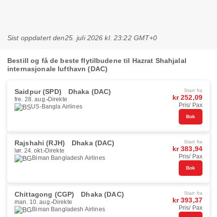
Sist oppdatert den
25. juli 2026 kl. 23:22 GMT+0
Bestill og få de beste flytilbudene til Hazrat Shahjalal
internasjonale lufthavn (DAC)
Saidpur (SPD)
Dhaka (DAC)
Start fra
kr 252,09
fre. 28. aug.
Direkte
Pris/ Pax
US-Bangla Airlines
Bok
Rajshahi (RJH)
Dhaka (DAC)
Start fra
kr 383,94
lør. 24. okt.
Direkte
Pris/ Pax
Biman Bangladesh Airlines
Bok
Chittagong (CGP)
Dhaka (DAC)
Start fra
kr 393,37
man. 10. aug.
Direkte
Pris/ Pax
Biman Bangladesh Airlines