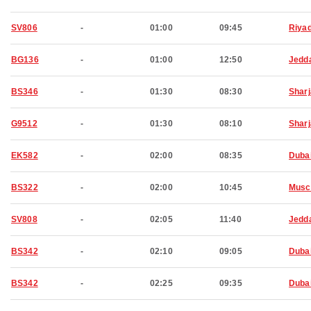
SV806
-
01:00
09:45
Riya
BG136
-
01:00
12:50
Jedd
BS346
-
01:30
08:30
Shar
G9512
-
01:30
08:10
Shar
EK582
-
02:00
08:35
Duba
BS322
-
02:00
10:45
Musc
SV808
-
02:05
11:40
Jedd
BS342
-
02:10
09:05
Duba
BS342
-
02:25
09:35
Duba