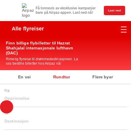
Få tonnevis av eksklusive kampanjer
Last ned
bare på Airpaz-appen. Last ned nå!
Alle flyreiser
Finn billige flybilletter til Hazrat
Shahjalal internasjonale lufthavn
(DAC)
Rimelig flyreise til drømmedestinasjonen. La
oss bestille billetter hos Airpaz nå!
En vei
Rundtur
Flere byer
Fra
Opprinnelse
Til
Destinasjon