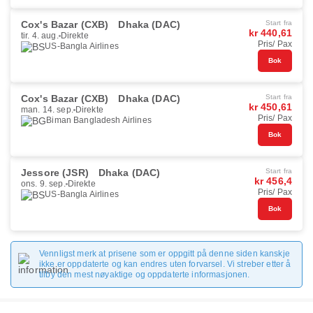
Cox's Bazar (CXB)
Dhaka (DAC)
Start fra
kr 440,61
tir. 4. aug.
Direkte
Pris/ Pax
US-Bangla Airlines
Bok
Cox's Bazar (CXB)
Dhaka (DAC)
Start fra
kr 450,61
man. 14. sep.
Direkte
Pris/ Pax
Biman Bangladesh Airlines
Bok
Jessore (JSR)
Dhaka (DAC)
Start fra
kr 456,4
ons. 9. sep.
Direkte
Pris/ Pax
US-Bangla Airlines
Bok
Vennligst merk at prisene som er oppgitt på denne siden kanskje
ikke er oppdaterte og kan endres uten forvarsel. Vi streber etter å
tilby den mest nøyaktige og oppdaterte informasjonen.