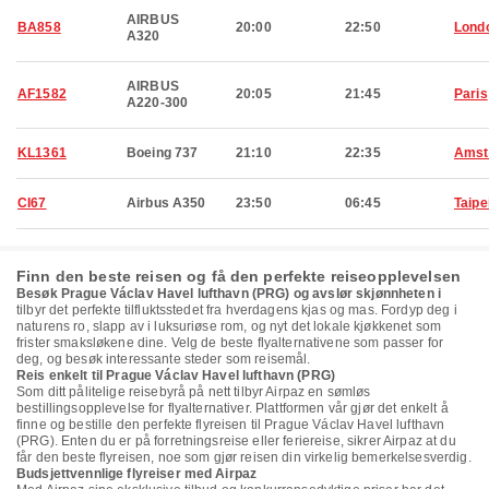
AIRBUS
BA858
20:00
22:50
Lond
A320
AIRBUS
AF1582
20:05
21:45
Paris
A220-300
KL1361
Boeing 737
21:10
22:35
Amst
CI67
Airbus A350
23:50
06:45
Taipe
Finn den beste reisen og få den perfekte reiseopplevelsen
Besøk Prague Václav Havel lufthavn (PRG) og avslør skjønnheten i
tilbyr det perfekte tilfluktsstedet fra hverdagens kjas og mas. Fordyp deg i
naturens ro, slapp av i luksuriøse rom, og nyt det lokale kjøkkenet som
frister smaksløkene dine. Velg de beste flyalternativene som passer for
deg, og besøk interessante steder som reisemål.
Reis enkelt til Prague Václav Havel lufthavn (PRG)
Som ditt pålitelige reisebyrå på nett tilbyr Airpaz en sømløs
bestillingsopplevelse for flyalternativer. Plattformen vår gjør det enkelt å
finne og bestille den perfekte flyreisen til Prague Václav Havel lufthavn
(PRG). Enten du er på forretningsreise eller feriereise, sikrer Airpaz at du
får den beste flyreisen, noe som gjør reisen din virkelig bemerkelsesverdig.
Budsjettvennlige flyreiser med Airpaz