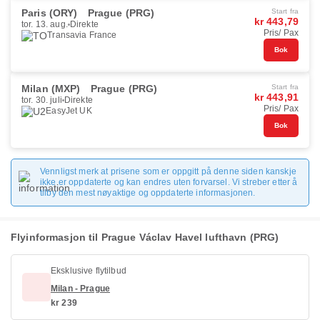
Paris (ORY)
Prague (PRG)
Start fra
kr 443,79
tor. 13. aug.
Direkte
Pris/ Pax
Transavia France
Bok
Milan (MXP)
Prague (PRG)
Start fra
kr 443,91
tor. 30. juli
Direkte
Pris/ Pax
EasyJet UK
Bok
Vennligst merk at prisene som er oppgitt på denne siden kanskje
ikke er oppdaterte og kan endres uten forvarsel. Vi streber etter å
tilby den mest nøyaktige og oppdaterte informasjonen.
Flyinformasjon til Prague Václav Havel lufthavn (PRG)
Eksklusive flytilbud
Milan - Prague
kr 239