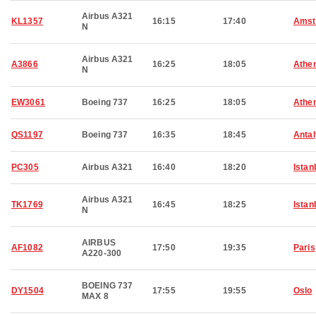
Airbus A321
KL1357
16:15
17:40
Amst
N
Airbus A321
A3866
16:25
18:05
Athe
N
EW3061
Boeing 737
16:25
18:05
Athe
QS1197
Boeing 737
16:35
18:45
Anta
PC305
Airbus A321
16:40
18:20
Istan
Airbus A321
TK1769
16:45
18:25
Istan
N
AIRBUS
AF1082
17:50
19:35
Paris
A220-300
BOEING 737
DY1504
17:55
19:55
Oslo
MAX 8