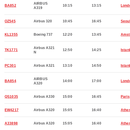
AIRBUS
BA852
10:15
13:15
Lond
A319
OZ545
Airbus 320
10:45
16:45
Seou
KL1355
Boeing 737
12:20
13:45
Amst
Airbus A321
TK1771
12:50
14:25
Istan
N
PC301
Airbus A321
13:10
14:50
Istan
AIRBUS
BA854
14:00
17:00
Lond
A320
QS1035
Airbus A330
15:00
16:45
Paris
EW4217
Airbus A320
15:05
16:40
Athe
A33898
Airbus A320
15:05
16:40
Athe