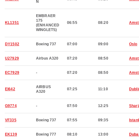
N
EMBRAER
175
KL1351
06:55
08:20
Amst
(ENHANCED
WINGLETS)
DY1502
Boeing 737
07:00
09:00
Oslo
U27929
Airbus A320
07:20
08:50
Amst
EC7929
-
07:20
08:50
Amst
AIRBUS
EI642
07:25
11:10
Dubli
A320
G9774
-
07:50
12:25
Shar
VF335
Boeing 737
07:55
09:35
Istan
EK139
Boeing 777
08:10
13:00
Duba