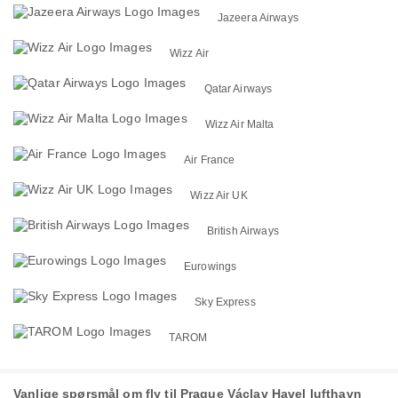
Jazeera Airways
Wizz Air
Qatar Airways
Wizz Air Malta
Air France
Wizz Air UK
British Airways
Eurowings
Sky Express
TAROM
Vanlige spørsmål om fly til Prague Václav Havel lufthavn