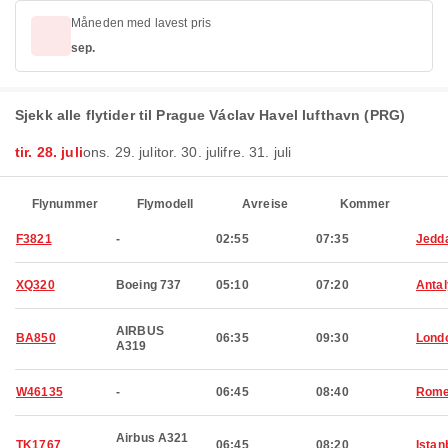
Måneden med lavest pris
sep.
Sjekk alle flytider til Prague Václav Havel lufthavn (PRG)
tir. 28. juli
ons. 29. juli
tor. 30. juli
fre. 31. juli
Flynummer
Flymodell
Avreise
Kommer
F3821
-
02:55
07:35
Jedd
XQ320
Boeing 737
05:10
07:20
Anta
AIRBUS
BA850
06:35
09:30
Lond
A319
W46135
-
06:45
08:40
Rom
Airbus A321
TK1767
06:45
08:20
Istan