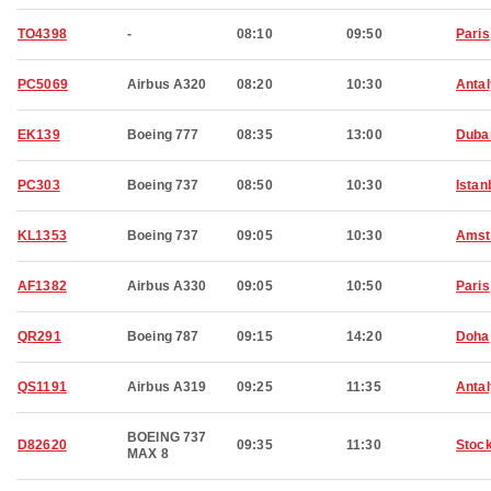
TO4398
-
08:10
09:50
Paris
PC5069
Airbus A320
08:20
10:30
Anta
EK139
Boeing 777
08:35
13:00
Duba
PC303
Boeing 737
08:50
10:30
Istan
KL1353
Boeing 737
09:05
10:30
Amst
AF1382
Airbus A330
09:05
10:50
Paris
QR291
Boeing 787
09:15
14:20
Doha
QS1191
Airbus A319
09:25
11:35
Anta
BOEING 737
D82620
09:35
11:30
Stoc
MAX 8