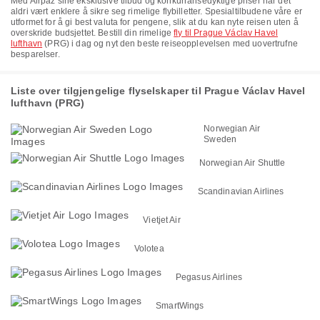
Med Airpaz sine eksklusive tilbud og konkurransedyktige priser har det
aldri vært enklere å sikre seg rimelige flybilletter. Spesialtilbudene våre er
utformet for å gi best valuta for pengene, slik at du kan nyte reisen uten å
overskride budsjettet. Bestill din rimelige
fly til Prague Václav Havel
lufthavn
(PRG) i dag og nyt den beste reiseopplevelsen med uovertrufne
besparelser.
Liste over tilgjengelige flyselskaper til Prague Václav Havel
lufthavn (PRG)
Norwegian Air
Sweden
Norwegian Air Shuttle
Scandinavian Airlines
Vietjet Air
Volotea
Pegasus Airlines
SmartWings