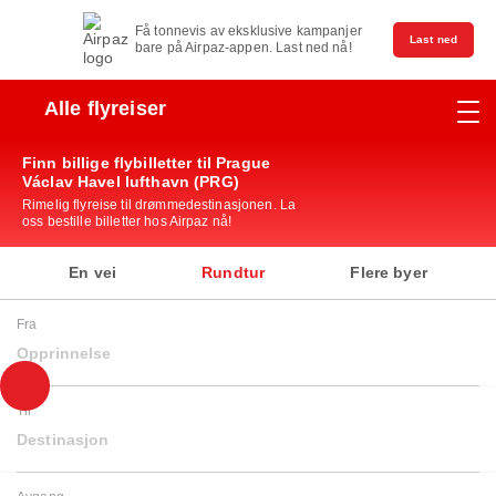
Få tonnevis av eksklusive kampanjer
Last ned
bare på Airpaz-appen. Last ned nå!
Alle flyreiser
Finn billige flybilletter til Prague
Václav Havel lufthavn (PRG)
Rimelig flyreise til drømmedestinasjonen. La
oss bestille billetter hos Airpaz nå!
En vei
Rundtur
Flere byer
Fra
Opprinnelse
Til
Destinasjon