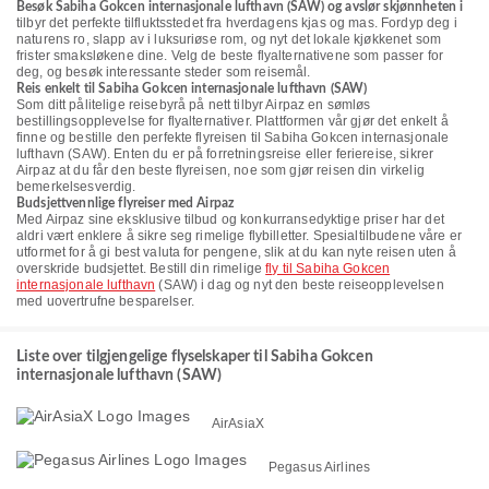
Besøk Sabiha Gokcen internasjonale lufthavn (SAW) og avslør skjønnheten i
tilbyr det perfekte tilfluktsstedet fra hverdagens kjas og mas. Fordyp deg i
naturens ro, slapp av i luksuriøse rom, og nyt det lokale kjøkkenet som
frister smaksløkene dine. Velg de beste flyalternativene som passer for
deg, og besøk interessante steder som reisemål.
Reis enkelt til Sabiha Gokcen internasjonale lufthavn (SAW)
Som ditt pålitelige reisebyrå på nett tilbyr Airpaz en sømløs
bestillingsopplevelse for flyalternativer. Plattformen vår gjør det enkelt å
finne og bestille den perfekte flyreisen til Sabiha Gokcen internasjonale
lufthavn (SAW). Enten du er på forretningsreise eller feriereise, sikrer
Airpaz at du får den beste flyreisen, noe som gjør reisen din virkelig
bemerkelsesverdig.
Budsjettvennlige flyreiser med Airpaz
Med Airpaz sine eksklusive tilbud og konkurransedyktige priser har det
aldri vært enklere å sikre seg rimelige flybilletter. Spesialtilbudene våre er
utformet for å gi best valuta for pengene, slik at du kan nyte reisen uten å
overskride budsjettet. Bestill din rimelige
fly til Sabiha Gokcen
internasjonale lufthavn
(SAW) i dag og nyt den beste reiseopplevelsen
med uovertrufne besparelser.
Liste over tilgjengelige flyselskaper til Sabiha Gokcen
internasjonale lufthavn (SAW)
AirAsiaX
Pegasus Airlines