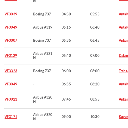
N
VF3039
Boeing 737
04:30
05:55
Antal
VF3049
Airbus A319
05:15
06:40
Antal
VF3007
Boeing 737
05:35
06:45
Ankar
Airbus A321
VF3129
05:40
07:00
Dala
N
VF3323
Boeing 737
06:00
08:00
Trabz
VF3049
-
06:55
08:20
Antal
Airbus A320
VF3021
07:45
08:55
Ankar
N
Airbus A320
VF3171
09:00
10:30
Kayse
N