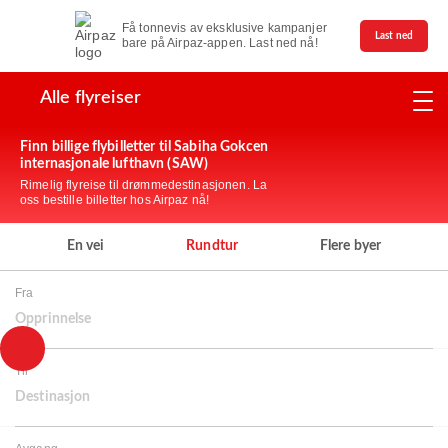
Få tonnevis av eksklusive kampanjer
Last ned
bare på Airpaz-appen. Last ned nå!
Alle flyreiser
Finn billige flybilletter til Sabiha Gokcen
internasjonale lufthavn (SAW)
Rimelig flyreise til drømmedestinasjonen. La
oss bestille billetter hos Airpaz nå!
En vei
Rundtur
Flere byer
Fra
Opprinnelse
Til
Destinasjon