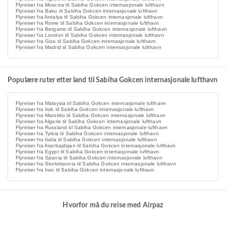
Flyreiser fra Moscow til Sabiha Gokcen internasjonale lufthavn
Flyreiser fra Baku til Sabiha Gokcen internasjonale lufthavn
Flyreiser fra Antalya til Sabiha Gokcen internasjonale lufthavn
Flyreiser fra Rome til Sabiha Gokcen internasjonale lufthavn
Flyreiser fra Bergamo til Sabiha Gokcen internasjonale lufthavn
Flyreiser fra London til Sabiha Gokcen internasjonale lufthavn
Flyreiser fra Giza til Sabiha Gokcen internasjonale lufthavn
Flyreiser fra Madrid til Sabiha Gokcen internasjonale lufthavn
Populære ruter etter land til Sabiha Gokcen internasjonale lufthavn
Flyreiser fra Malaysia til Sabiha Gokcen internasjonale lufthavn
Flyreiser fra Irak til Sabiha Gokcen internasjonale lufthavn
Flyreiser fra Marokko til Sabiha Gokcen internasjonale lufthavn
Flyreiser fra Algerie til Sabiha Gokcen internasjonale lufthavn
Flyreiser fra Russland til Sabiha Gokcen internasjonale lufthavn
Flyreiser fra Tyrkia til Sabiha Gokcen internasjonale lufthavn
Flyreiser fra Italia til Sabiha Gokcen internasjonale lufthavn
Flyreiser fra Aserbajdsjan til Sabiha Gokcen internasjonale lufthavn
Flyreiser fra Egypt til Sabiha Gokcen internasjonale lufthavn
Flyreiser fra Spania til Sabiha Gokcen internasjonale lufthavn
Flyreiser fra Storbritannia til Sabiha Gokcen internasjonale lufthavn
Flyreiser fra Iran til Sabiha Gokcen internasjonale lufthavn
Hvorfor må du reise med Airpaz