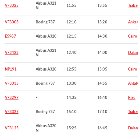
Airbus A321
VF3325
11:55
13:55
Trabz
N
VF3003
Boeing 737
12:10
13:20
Ankar
E5987
Airbus A320
12:15
14:30
Cairo
Airbus A321
VF3423
12:40
14:00
Dala
N
NP191
Airbus A320
12:55
15:05
Cairo
VF3035
Boeing 737
13:30
14:55
Antal
VF3297
-
14:35
16:40
Rize
VF3327
Boeing 737
15:10
17:10
Trabz
Airbus A320
VF3125
15:25
16:45
Dala
N