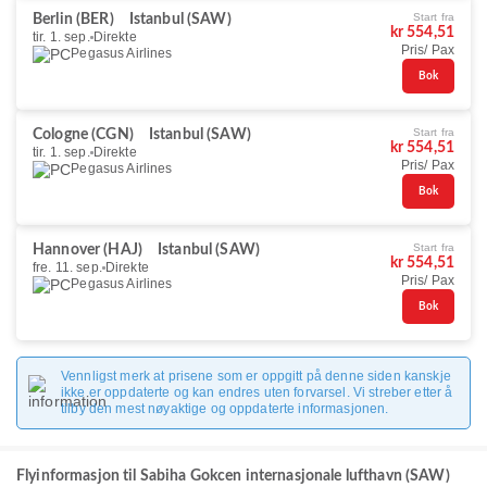
Start fra
Berlin (BER)
Istanbul (SAW)
kr 554,51
tir. 1. sep.
Direkte
Pris/ Pax
Pegasus Airlines
Bok
Start fra
Cologne (CGN)
Istanbul (SAW)
kr 554,51
tir. 1. sep.
Direkte
Pris/ Pax
Pegasus Airlines
Bok
Start fra
Hannover (HAJ)
Istanbul (SAW)
kr 554,51
fre. 11. sep.
Direkte
Pris/ Pax
Pegasus Airlines
Bok
Vennligst merk at prisene som er oppgitt på denne siden kanskje
ikke er oppdaterte og kan endres uten forvarsel. Vi streber etter å
tilby den mest nøyaktige og oppdaterte informasjonen.
Flyinformasjon til Sabiha Gokcen internasjonale lufthavn (SAW)