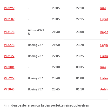
VF3299
-
20:05
22:10
Rize
VF3189
-
20:05
22:15
Diyar
Airbus A321
VF3173
21:30
23:00
Kayse
N
VF3273
Boeing 737
21:50
23:20
Capp
VF3127
Boeing 737
22:05
23:25
Dala
VF3301
-
22:30
00:35
Rize
VF5227
Boeing 737
23:40
01:00
Dala
VF3045
Boeing 737
23:45
01:10
Antal
Finn den beste reisen og få den perfekte reiseopplevelsen