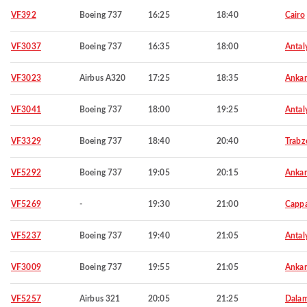
VF392
Boeing 737
16:25
18:40
Cairo
VF3037
Boeing 737
16:35
18:00
Antal
VF3023
Airbus A320
17:25
18:35
Ankar
VF3041
Boeing 737
18:00
19:25
Antal
VF3329
Boeing 737
18:40
20:40
Trabz
VF5292
Boeing 737
19:05
20:15
Ankar
VF5269
-
19:30
21:00
Capp
VF5237
Boeing 737
19:40
21:05
Antal
VF3009
Boeing 737
19:55
21:05
Ankar
VF5257
Airbus 321
20:05
21:25
Dala