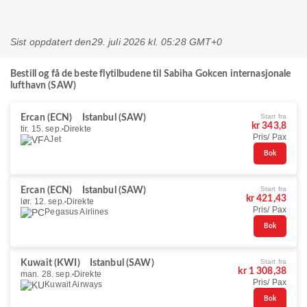
Sist oppdatert den
29. juli 2026 kl. 05:28 GMT+0
Bestill og få de beste flytilbudene til Sabiha Gokcen internasjonale
lufthavn (SAW)
Start fra
Ercan (ECN)
Istanbul (SAW)
kr 343,8
tir. 15. sep.
Direkte
Pris/ Pax
AJet
Bok
Start fra
Ercan (ECN)
Istanbul (SAW)
kr 421,43
lør. 12. sep.
Direkte
Pris/ Pax
Pegasus Airlines
Bok
Start fra
Kuwait (KWI)
Istanbul (SAW)
kr 1 308,38
man. 28. sep.
Direkte
Pris/ Pax
Kuwait Airways
Bok