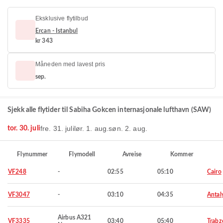
Eksklusive flytilbud
Ercan - Istanbul
kr 343
Måneden med lavest pris
sep.
Sjekk alle flytider til Sabiha Gokcen internasjonale lufthavn (SAW)
fre. 31. juli
lør. 1. aug.
søn. 2. aug.
tor. 30. juli
Flynummer
Flymodell
Avreise
Kommer
VF248
-
02:55
05:10
Cairo
VF3047
-
03:10
04:35
Antal
Airbus A321
VF3335
03:40
05:40
Trabz