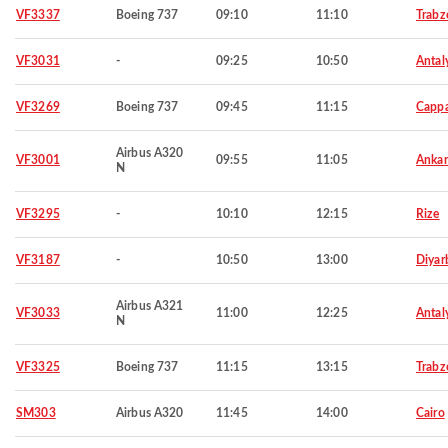
VF3337
Boeing 737
09:10
11:10
Trabz
VF3031
-
09:25
10:50
Antal
VF3269
Boeing 737
09:45
11:15
Capp
Airbus A320
VF3001
09:55
11:05
Ankar
N
VF3295
-
10:10
12:15
Rize
VF3187
-
10:50
13:00
Diyar
Airbus A321
VF3033
11:00
12:25
Antal
N
VF3325
Boeing 737
11:15
13:15
Trabz
SM303
Airbus A320
11:45
14:00
Cairo