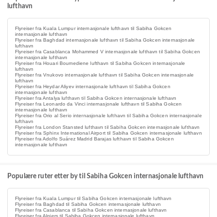
lufthavn
Flyreiser fra Kuala Lumpur internasjonale lufthavn til Sabiha Gokcen
internasjonale lufthavn
Flyreiser fra Baghdad internasjonale lufthavn til Sabiha Gokcen internasjonale
lufthavn
Flyreiser fra Casablanca Mohammed V internasjonale lufthavn til Sabiha Gokcen
internasjonale lufthavn
Flyreiser fra Houari Boumediene lufthavn til Sabiha Gokcen internasjonale
lufthavn
Flyreiser fra Vnukovo internasjonale lufthavn til Sabiha Gokcen internasjonale
lufthavn
Flyreiser fra Heydar Aliyev internasjonale lufthavn til Sabiha Gokcen
internasjonale lufthavn
Flyreiser fra Antalya lufthavn til Sabiha Gokcen internasjonale lufthavn
Flyreiser fra Leonardo da Vinci internasjonale lufthavn til Sabiha Gokcen
internasjonale lufthavn
Flyreiser fra Orio al Serio internasjonale lufthavn til Sabiha Gokcen internasjonale
lufthavn
Flyreiser fra London Stansted lufthavn til Sabiha Gokcen internasjonale lufthavn
Flyreiser fra Sphinx International Airport til Sabiha Gokcen internasjonale lufthavn
Flyreiser fra Adolfo Suárez Madrid Barajas lufthavn til Sabiha Gokcen
internasjonale lufthavn
Populære ruter etter by til Sabiha Gokcen internasjonale lufthavn
Flyreiser fra Kuala Lumpur til Sabiha Gokcen internasjonale lufthavn
Flyreiser fra Baghdad til Sabiha Gokcen internasjonale lufthavn
Flyreiser fra Casablanca til Sabiha Gokcen internasjonale lufthavn
Flyreiser fra Algiers til Sabiha Gokcen internasjonale lufthavn