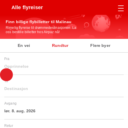
Alle flyreiser
Finn billige flybilletter til Malinau
Rimelig flyreise til drømmedestinasjonen. La
oss bestille billetter hos Airpaz nå!
En vei
Rundtur
Flere byer
Fra
Opprinnelse
Til
Destinasjon
Avgang
lør. 8. aug. 2026
Retur