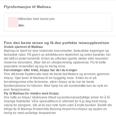
Flyinformasjon til Malinau
Måneden med lavest pris
des.
Finn den beste reisen og få den perfekte reiseopplevelsen
Avduk sjarmen til Malinau
Malinau er kjent for sine historiske monumenter, fantastiske bygninger og
fantastisk natur. På grunn av arkitekturens skjønnhet og unike karakter, har
det blitt et yndet turistmål. Enten du utforsker gamle steder eller beundrer
moderne vidundere, tilbyr det en uforglemmelig opplevelse. Fly til dette
populære reisemålet og lag en herlig reise.
Forretninger eller fritid, Airpaz har det du trenger
Finn ditt beste flyalternativ med de beste fasilitetene og servicen gjennom
Airpaz. Gjør turen til Malinau til en hyggelig reise. Enten du er på
forretningsreise eller feriereise, sikrer Airpaz at du har de beste
flyalternativene for hånden. Med hjelp fra vår kundestøtte kan du nyte en
jevn flyopplevelse.
Fly til Malinau for mindre med Airpaz
Dra nytte av Airpaz 'eksklusive tilbud og konkurransedyktige priser for å få
rimelige flybilletter. Våre spesialtilbud er utformet for å gi deg best mulig
valuta for pengene, slik at du kan nyte turen uten å bryte banken. Bestill din
billige fly til Malinau Robert Atty Bessing Airport hos Airpaz og opplev en
herlig tur med uslåelige besparelser.