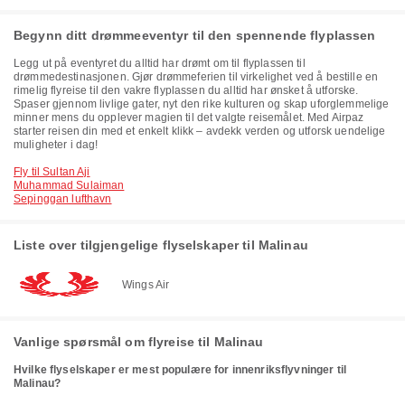
Begynn ditt drømmeeventyr til den spennende flyplassen
Legg ut på eventyret du alltid har drømt om til flyplassen til
drømmedestinasjonen. Gjør drømmeferien til virkelighet ved å bestille en
rimelig flyreise til den vakre flyplassen du alltid har ønsket å utforske.
Spaser gjennom livlige gater, nyt den rike kulturen og skap uforglemmelige
minner mens du opplever magien til det valgte reisemålet. Med Airpaz
starter reisen din med et enkelt klikk – avdekk verden og utforsk uendelige
muligheter i dag!
Fly til Sultan Aji
Muhammad Sulaiman
Sepinggan lufthavn
Liste over tilgjengelige flyselskaper til Malinau
Wings Air
Vanlige spørsmål om flyreise til Malinau
Hvilke flyselskaper er mest populære for innenriksflyvninger til
Malinau?