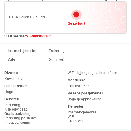
Calle Collcha 1, Sucre
Se på kart
9 Utmerket
5 Anmeldelser
Internett-tjenester
Parkering
WiFi
Gratis wifi
Diverse
WiFi tilgjengelig i alle områder
Røykfritt overalt
Mat drikke
Fellesarealer
Grillfasiliteter
Hage
Resepsjonstjenester
Generell
Bagasjeoppbevaring
Parkering
Tjenester
Kjæledyr tillatt
Internett-tjenester
Gratis parkering
WiFi
Parkering på stedet
Gratis wifi
Privat parkering