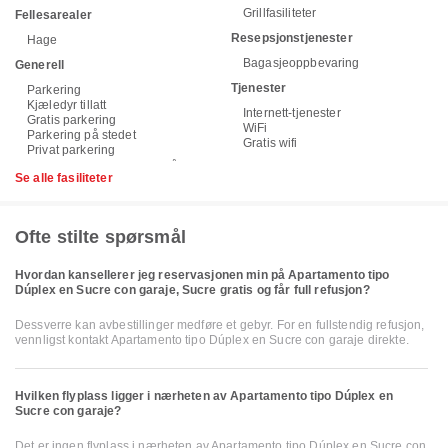
Grillfasiliteter
Fellesarealer
Resepsjonstjenester
Hage
Bagasjeoppbevaring
Generell
Tjenester
Parkering
Kjæledyr tillatt
Internett-tjenester
Gratis parkering
WiFi
Parkering på stedet
Gratis wifi
Privat parkering
Se alle fasiliteter
Ofte stilte spørsmål
Hvordan kansellerer jeg reservasjonen min på Apartamento tipo
Dúplex en Sucre con garaje, Sucre gratis og får full refusjon?
Dessverre kan avbestillinger medføre et gebyr. For en fullstendig refusjon,
vennligst kontakt Apartamento tipo Dúplex en Sucre con garaje direkte.
Hvilken flyplass ligger i nærheten av Apartamento tipo Dúplex en
Sucre con garaje?
Det er ingen flyplass i nærheten av Apartamento tipo Dúplex en Sucre con