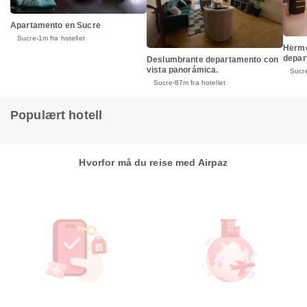
Apartamento en Sucre
Sucre
1m fra hotellet
Hermo
depar
Deslumbrante departamento con
vista panorámica.
Sucr
Sucre
87m fra hotellet
Populært hotell
Hvorfor må du reise med Airpaz