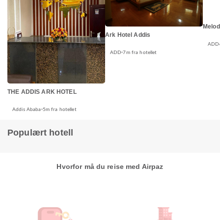
Melod
Ark Hotel Addis
ADD
ADD
7m fra hotellet
THE ADDIS ARK HOTEL
Addis Ababa
5m fra hotellet
Populært hotell
Hvorfor må du reise med Airpaz