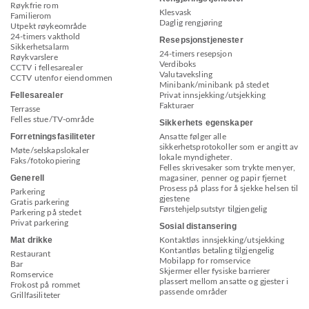
Røykfrie rom
Klesvask
Familierom
Daglig rengjøring
Utpekt røykeområde
24-timers vakthold
Resepsjonstjenester
Sikkerhetsalarm
24-timers resepsjon
Røykvarslere
Verdiboks
CCTV i fellesarealer
Valutaveksling
CCTV utenfor eiendommen
Minibank/minibank på stedet
Fellesarealer
Privat innsjekking/utsjekking
Fakturaer
Terrasse
Felles stue/TV-område
Sikkerhets egenskaper
Forretningsfasiliteter
Ansatte følger alle
sikkerhetsprotokoller som er angitt av
Møte/selskapslokaler
lokale myndigheter.
Faks/fotokopiering
Felles skrivesaker som trykte menyer,
Generell
magasiner, penner og papir fjernet
Prosess på plass for å sjekke helsen til
Parkering
gjestene
Gratis parkering
Førstehjelpsutstyr tilgjengelig
Parkering på stedet
Privat parkering
Sosial distansering
Mat drikke
Kontaktløs innsjekking/utsjekking
Kontantløs betaling tilgjengelig
Restaurant
Mobilapp for romservice
Bar
Skjermer eller fysiske barrierer
Romservice
plassert mellom ansatte og gjester i
Frokost på rommet
passende områder
Grillfasiliteter