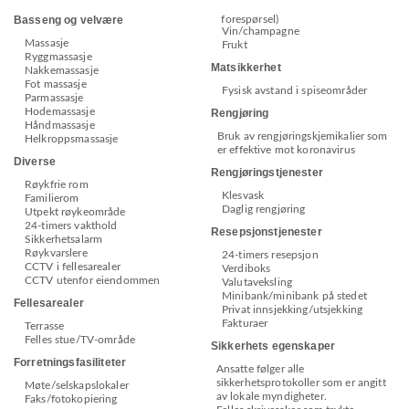
forespørsel)
Basseng og velvære
Vin/champagne
Massasje
Frukt
Ryggmassasje
Matsikkerhet
Nakkemassasje
Fot massasje
Fysisk avstand i spiseområder
Parmassasje
Hodemassasje
Rengjøring
Håndmassasje
Bruk av rengjøringskjemikalier som
Helkroppsmassasje
er effektive mot koronavirus
Diverse
Rengjøringstjenester
Røykfrie rom
Klesvask
Familierom
Daglig rengjøring
Utpekt røykeområde
24-timers vakthold
Resepsjonstjenester
Sikkerhetsalarm
Røykvarslere
24-timers resepsjon
CCTV i fellesarealer
Verdiboks
CCTV utenfor eiendommen
Valutaveksling
Minibank/minibank på stedet
Fellesarealer
Privat innsjekking/utsjekking
Fakturaer
Terrasse
Felles stue/TV-område
Sikkerhets egenskaper
Forretningsfasiliteter
Ansatte følger alle
sikkerhetsprotokoller som er angitt
Møte/selskapslokaler
av lokale myndigheter.
Faks/fotokopiering