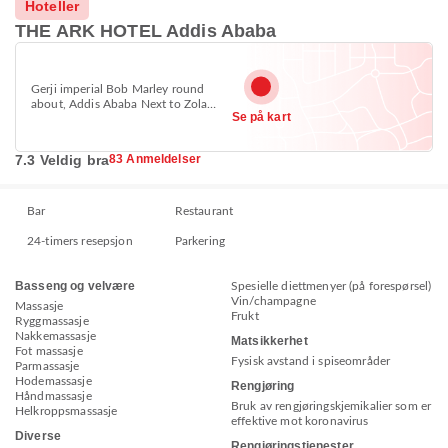
Hoteller
THE ARK HOTEL Addis Ababa
Gerji imperial Bob Marley round
about, Addis Ababa Next to Zola
Se på kart
hotel, Bole, Addis Ababa 1000
7.3 Veldig bra
83 Anmeldelser
Bar
Restaurant
24-timers resepsjon
Parkering
Basseng og velvære
Spesielle diettmenyer (på forespørsel)
Vin/champagne
Massasje
Frukt
Ryggmassasje
Nakkemassasje
Matsikkerhet
Fot massasje
Fysisk avstand i spiseområder
Parmassasje
Hodemassasje
Rengjøring
Håndmassasje
Bruk av rengjøringskjemikalier som er
Helkroppsmassasje
effektive mot koronavirus
Diverse
Rengjøringstjenester