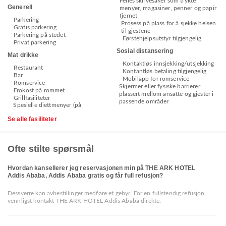
Felles skrivesaker som trykte
Generell
menyer, magasiner, penner og papir
fjernet
Parkering
Prosess på plass for å sjekke helsen
Gratis parkering
til gjestene
Parkering på stedet
Førstehjelpsutstyr tilgjengelig
Privat parkering
Sosial distansering
Mat drikke
Kontaktløs innsjekking/utsjekking
Restaurant
Kontantløs betaling tilgjengelig
Bar
Mobilapp for romservice
Romservice
Skjermer eller fysiske barrierer
Frokost på rommet
plassert mellom ansatte og gjester i
Grillfasiliteter
passende områder
Spesielle diettmenyer (på
Se alle fasiliteter
Ofte stilte spørsmål
Hvordan kansellerer jeg reservasjonen min på THE ARK HOTEL
Addis Ababa, Addis Ababa gratis og får full refusjon?
Dessverre kan avbestillinger medføre et gebyr. For en fullstendig refusjon,
vennligst kontakt THE ARK HOTEL Addis Ababa direkte.