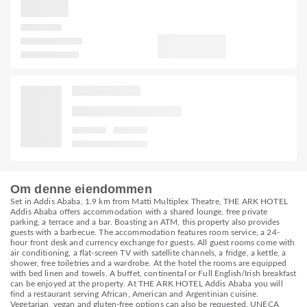
Om denne eiendommen
Set in Addis Ababa, 1.9 km from Matti Multiplex Theatre, THE ARK HOTEL
Addis Ababa offers accommodation with a shared lounge, free private
parking, a terrace and a bar. Boasting an ATM, this property also provides
guests with a barbecue. The accommodation features room service, a 24-
hour front desk and currency exchange for guests. All guest rooms come with
air conditioning, a flat-screen TV with satellite channels, a fridge, a kettle, a
shower, free toiletries and a wardrobe. At the hotel the rooms are equipped
with bed linen and towels. A buffet, continental or Full English/Irish breakfast
can be enjoyed at the property. At THE ARK HOTEL Addis Ababa you will
find a restaurant serving African, American and Argentinian cuisine.
Vegetarian, vegan and gluten-free options can also be requested. UNECA