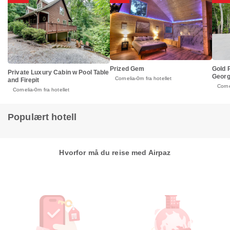
Prized Gem
Gold 
Private Luxury Cabin w Pool Table
Georg
Cornelia
0m fra hotellet
and Firepit
Corne
Cornelia
0m fra hotellet
Populært hotell
Hvorfor må du reise med Airpaz