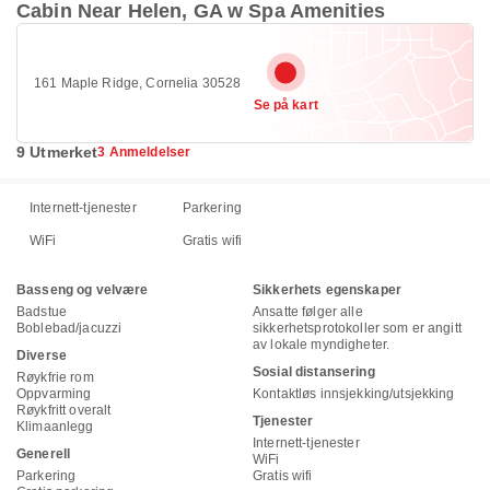
Cabin Near Helen, GA w Spa Amenities
161 Maple Ridge, Cornelia 30528
Se på kart
9 Utmerket
3 Anmeldelser
Internett-tjenester
Parkering
WiFi
Gratis wifi
Basseng og velvære
Sikkerhets egenskaper
Badstue
Ansatte følger alle
Boblebad/jacuzzi
sikkerhetsprotokoller som er angitt
av lokale myndigheter.
Diverse
Sosial distansering
Røykfrie rom
Oppvarming
Kontaktløs innsjekking/utsjekking
Røykfritt overalt
Tjenester
Klimaanlegg
Internett-tjenester
Generell
WiFi
Parkering
Gratis wifi