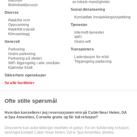
Badstue
av lokale myndigheter.
Boblebad/jacuzzi
Sosial distansering
Diverse
Kontaktløs innsjekking/utsjekking
Røykfrie rom
Oppvarming
Tjenester
Røykfritt overalt
Internett-tjenester
Klimaanlegg
WiFi
Generell
Gratis wifi
Parkering
Transportere
Gratis parkering
Ladestasjon for elbil
Parkering på stedet
Tilgjengelig parkering
WiFi tilgjengelig i alle områder
Kjæledyr tillatt
Sikkerhets egenskaper
Se alle fasiliteter
Ofte stilte spørsmål
Hvordan kansellerer jeg reservasjonen min på Cabin Near Helen, GA
w Spa Amenities, Cornelia gratis og får full refusjon?
Dessverre kan avbestillinger medføre et gebyr. For en fullstendig refusjon,
vennligst kontakt Cabin Near Helen, GA w Spa Amenities direkte.