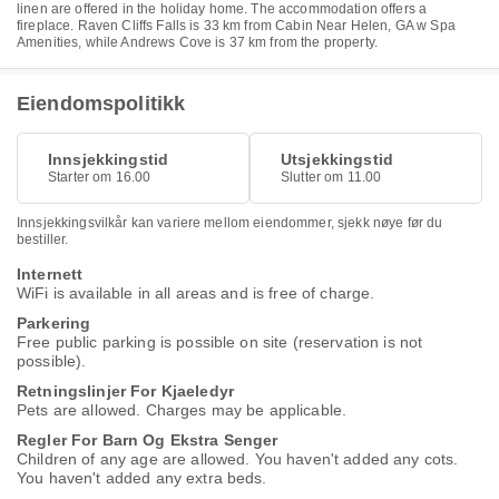
linen are offered in the holiday home. The accommodation offers a
fireplace. Raven Cliffs Falls is 33 km from Cabin Near Helen, GA w Spa
Amenities, while Andrews Cove is 37 km from the property.
Eiendomspolitikk
Innsjekkingstid
Utsjekkingstid
Starter om 16.00
Slutter om 11.00
Innsjekkingsvilkår kan variere mellom eiendommer, sjekk nøye før du
bestiller.
Internett
WiFi is available in all areas and is free of charge.
Parkering
Free public parking is possible on site (reservation is not
possible).
Retningslinjer For Kjaeledyr
Pets are allowed. Charges may be applicable.
Regler For Barn Og Ekstra Senger
Children of any age are allowed. You haven't added any cots.
You haven't added any extra beds.