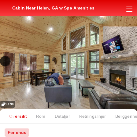
Cabin Near Helen, GA w Spa Amenities
1 / 30
Oversikt
Rom
Detaljer
Retningslinjer
Beliggenhe
Feriehus