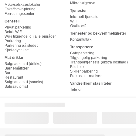
Mikrobølgeovn
Møte/selskapslokaler
Faks/fotokopiering
Tjenester
Forretningssenter
Internett-tjenester
Generell
WiFi
Gratis wifi
Privat parkering
Betalt WiFi
Tjenester og bekvemmeligheter
WiFi tilgjengelig i alle områder
Kontantuttak
Parkering
Parkering på stedet
Transportere
Kjæledyr tillatt
Gateparkering
Mat drikke
Tilgjengelig parkering
Transporttjeneste (ekstra kostnad)
Salgsautomat (drikke)
Bilutleie
Barnemåltider
Sikker parkering
Bar
Frokostalternativer
Restaurant
Salgsautomat (snacks)
Vandrerhjemsfasiliteter
Salgsautomat
Telefon