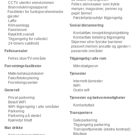
CCTV utenfor eiendommen
Felles skrivesaker som trykte
Brannslukningsapparat
menyer, magasiner, penner og
Fasiliteter for funksjonshemmede
papir fjernet
gjester
Førstehjelpsutstyr tilgjengelig
Løfte
Klimaanlegg
Sosial distansering
Familierom
Kontaktløs innsjekking/utsjekking
Røykfritt overalt
Kontantløs betaling tilgjengelig
Tilgjengelig for rullestol
Skjermer eller fysiske barrierer
24-timers vakthold
plassert mellom ansatte og gjester i
Fellesarealer
passende områder
Felles stue/TV-område
Tilgjengelig i alle rom
Forretningsfasiliteter
Mikrobølgeovn
Møte/selskapslokaler
Tjenester
Faks/fotokopiering
Internett-tjenester
Forretningssenter
WiFi
Generell
Gratis wifi
Privat parkering
Tjenester og bekvemmeligheter
Betalt WiFi
Kontantuttak
WiFi tilgjengelig i alle områder
Parkering
Transportere
Parkering på stedet
Kjæledyr tillatt
Gateparkering
Tilgjengelig parkering
Mat drikke
Transporttjeneste (ekstra kostnad)
Bilutleie