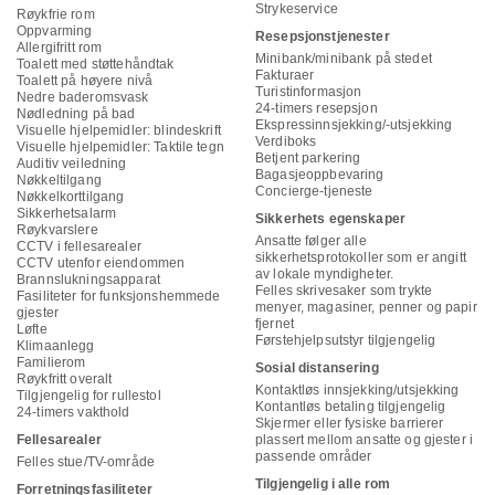
Strykeservice
Røykfrie rom
Oppvarming
Resepsjonstjenester
Allergifritt rom
Minibank/minibank på stedet
Toalett med støttehåndtak
Fakturaer
Toalett på høyere nivå
Turistinformasjon
Nedre baderomsvask
24-timers resepsjon
Nødledning på bad
Ekspressinnsjekking/-utsjekking
Visuelle hjelpemidler: blindeskrift
Verdiboks
Visuelle hjelpemidler: Taktile tegn
Betjent parkering
Auditiv veiledning
Bagasjeoppbevaring
Nøkkeltilgang
Concierge-tjeneste
Nøkkelkorttilgang
Sikkerhetsalarm
Sikkerhets egenskaper
Røykvarslere
Ansatte følger alle
CCTV i fellesarealer
sikkerhetsprotokoller som er angitt
CCTV utenfor eiendommen
av lokale myndigheter.
Brannslukningsapparat
Felles skrivesaker som trykte
Fasiliteter for funksjonshemmede
menyer, magasiner, penner og papir
gjester
fjernet
Løfte
Førstehjelpsutstyr tilgjengelig
Klimaanlegg
Familierom
Sosial distansering
Røykfritt overalt
Kontaktløs innsjekking/utsjekking
Tilgjengelig for rullestol
Kontantløs betaling tilgjengelig
24-timers vakthold
Skjermer eller fysiske barrierer
Fellesarealer
plassert mellom ansatte og gjester i
passende områder
Felles stue/TV-område
Tilgjengelig i alle rom
Forretningsfasiliteter