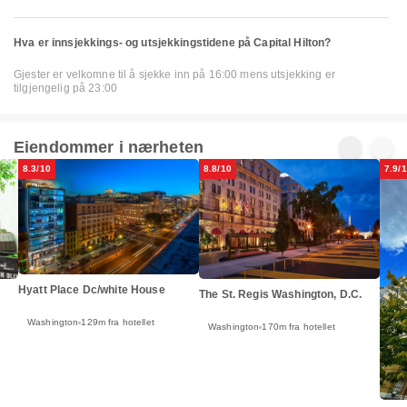
Hva er innsjekkings- og utsjekkingstidene på Capital Hilton?
Gjester er velkomne til å sjekke inn på 16:00 mens utsjekking er
tilgjengelig på 23:00
Eiendommer i nærheten
8.3/10
8.8/10
7.9/
Hyatt Place Dc/white House
The St. Regis Washington, D.C.
Washington
129m fra hotellet
Washington
170m fra hotellet