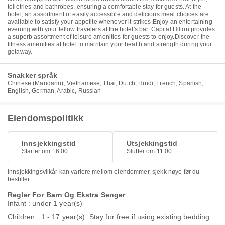
toiletries and bathrobes, ensuring a comfortable stay for guests. At the
hotel, an assortment of easily accessible and delicious meal choices are
available to satisfy your appetite whenever it strikes.Enjoy an entertaining
evening with your fellow travelers at the hotel's bar. Capital Hilton provides
a superb assortment of leisure amenities for guests to enjoy.Discover the
fitness amenities at hotel to maintain your health and strength during your
getaway.
Snakker språk
Chinese (Mandarin), Vietnamese, Thai, Dutch, Hindi, French, Spanish,
English, German, Arabic, Russian
Eiendomspolitikk
Innsjekkingstid
Utsjekkingstid
Starter om 16.00
Slutter om 11.00
Innsjekkingsvilkår kan variere mellom eiendommer, sjekk nøye før du
bestiller.
Regler For Barn Og Ekstra Senger
Infant : under 1 year(s)
Children : 1 - 17 year(s). Stay for free if using existing bedding