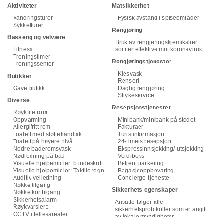
Aktiviteter
Matsikkerhet
Vandringsturer
Fysisk avstand i spiseområder
Sykkelturer
Rengjøring
Basseng og velvære
Bruk av rengjøringskjemikalier
Fitness
som er effektive mot koronavirus
Treningstimer
Rengjøringstjenester
Treningssenter
Klesvask
Butikker
Renseri
Gave butikk
Daglig rengjøring
Strykeservice
Diverse
Resepsjonstjenester
Røykfrie rom
Oppvarming
Minibank/minibank på stedet
Allergifritt rom
Fakturaer
Toalett med støttehåndtak
Turistinformasjon
Toalett på høyere nivå
24-timers resepsjon
Nedre baderomsvask
Ekspressinnsjekking/-utsjekking
Nødledning på bad
Verdiboks
Visuelle hjelpemidler: blindeskrift
Betjent parkering
Visuelle hjelpemidler: Taktile tegn
Bagasjeoppbevaring
Auditiv veiledning
Concierge-tjeneste
Nøkkeltilgang
Sikkerhets egenskaper
Nøkkelkorttilgang
Sikkerhetsalarm
Ansatte følger alle
Røykvarslere
sikkerhetsprotokoller som er angitt
CCTV i fellesarealer
av lokale myndigheter.