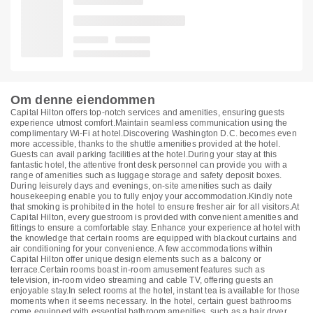
Om denne eiendommen
Capital Hilton offers top-notch services and amenities, ensuring guests
experience utmost comfort.Maintain seamless communication using the
complimentary Wi-Fi at hotel.Discovering Washington D.C. becomes even
more accessible, thanks to the shuttle amenities provided at the hotel.
Guests can avail parking facilities at the hotel.During your stay at this
fantastic hotel, the attentive front desk personnel can provide you with a
range of amenities such as luggage storage and safety deposit boxes.
During leisurely days and evenings, on-site amenities such as daily
housekeeping enable you to fully enjoy your accommodation.Kindly note
that smoking is prohibited in the hotel to ensure fresher air for all visitors.At
Capital Hilton, every guestroom is provided with convenient amenities and
fittings to ensure a comfortable stay. Enhance your experience at hotel with
the knowledge that certain rooms are equipped with blackout curtains and
air conditioning for your convenience. A few accommodations within
Capital Hilton offer unique design elements such as a balcony or
terrace.Certain rooms boast in-room amusement features such as
television, in-room video streaming and cable TV, offering guests an
enjoyable stay.In select rooms at the hotel, instant tea is available for those
moments when it seems necessary. In the hotel, certain guest bathrooms
come equipped with essential bathroom amenities, such as a hair dryer,