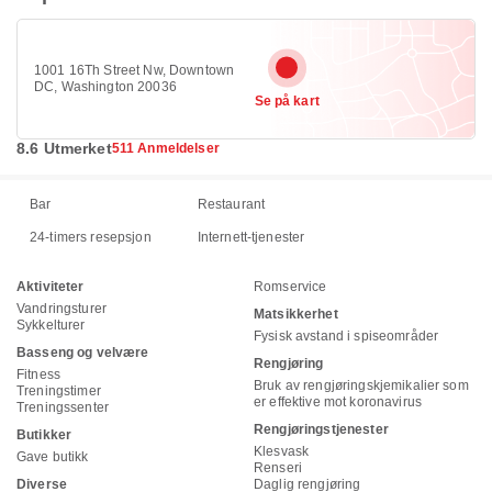
1001 16Th Street Nw, Downtown
DC, Washington 20036
Se på kart
8.6 Utmerket
511 Anmeldelser
Bar
Restaurant
24-timers resepsjon
Internett-tjenester
Aktiviteter
Romservice
Vandringsturer
Matsikkerhet
Sykkelturer
Fysisk avstand i spiseområder
Basseng og velvære
Rengjøring
Fitness
Bruk av rengjøringskjemikalier som
Treningstimer
er effektive mot koronavirus
Treningssenter
Rengjøringstjenester
Butikker
Klesvask
Gave butikk
Renseri
Diverse
Daglig rengjøring