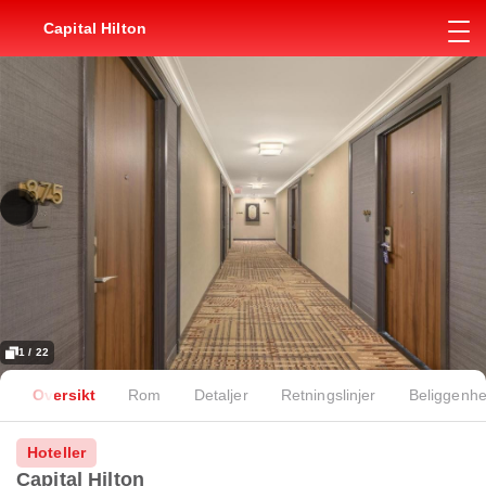
Capital Hilton
1 / 22
Oversikt
Rom
Detaljer
Retningslinjer
Beliggenhe
Hoteller
Capital Hilton