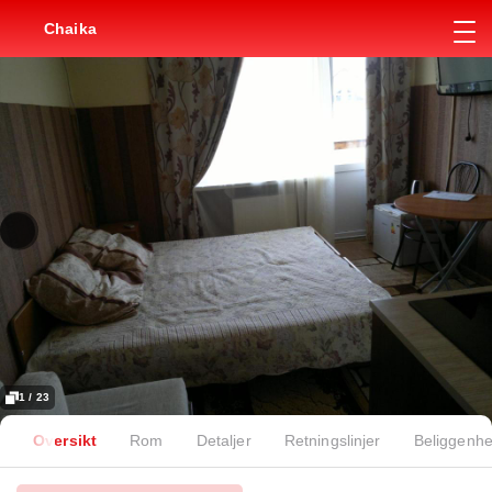
Chaika
1 / 23
Oversikt
Rom
Detaljer
Retningslinjer
Beliggenhe