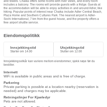
and towels. Chaika offers some rooms with river views, and every room
includes a balcony. The rooms will provide guests with a fridge. Guests at
the accommodation will be able to enjoy activities in and around Adler, like
hiking. Popular points of interest near Chaika include Adler Central Beach,
Plaza Home and Southern Cultures Park. The nearest airport is Adler-
Sochi International, 7 km from the guest house, and the property offers a
free airport shuttle service.
Eiendomspolitikk
Innsjekkingstid
Utsjekkingstid
Starter om 14.00
Slutter om 12.00
Innsjekkingsvilkår kan variere mellom eiendommer, sjekk nøye før du
bestiller.
Internett
WiFi is available in public areas and is free of charge.
Parkering
Private parking is possible at a location nearby (reservation is
needed) and charges may be applicable.
Retningslinjer For Kjaeledyr
Pets are not allowed.