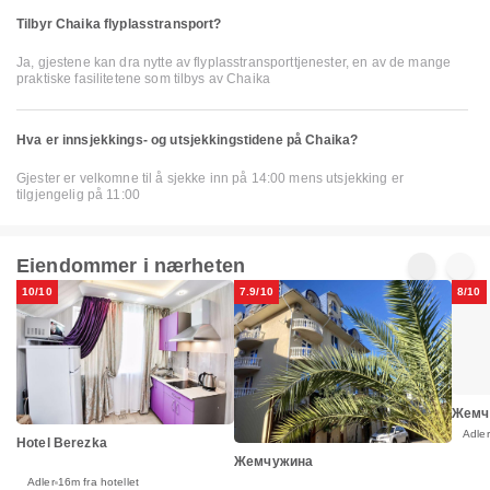
Tilbyr Chaika flyplasstransport?
Ja, gjestene kan dra nytte av flyplasstransporttjenester, en av de mange
praktiske fasilitetene som tilbys av Chaika
Hva er innsjekkings- og utsjekkingstidene på Chaika?
Gjester er velkomne til å sjekke inn på 14:00 mens utsjekking er
tilgjengelig på 11:00
Eiendommer i nærheten
10/10
7.9/10
8/10
Жемч
Adler
Hotel Berezka
Жемчужина
Adler
16m fra hotellet