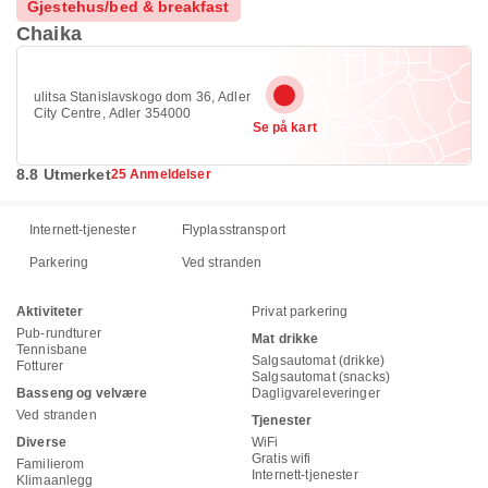
Gjestehus/bed & breakfast
Chaika
ulitsa Stanislavskogo dom 36, Adler
City Centre, Adler 354000
Se på kart
8.8 Utmerket
25 Anmeldelser
Internett-tjenester
Flyplasstransport
Parkering
Ved stranden
Aktiviteter
Privat parkering
Pub-rundturer
Mat drikke
Tennisbane
Salgsautomat (drikke)
Fotturer
Salgsautomat (snacks)
Basseng og velvære
Dagligvareleveringer
Ved stranden
Tjenester
Diverse
WiFi
Gratis wifi
Familierom
Internett-tjenester
Klimaanlegg