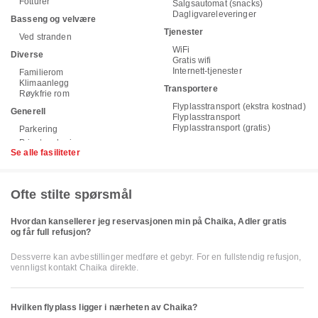
Fotturer
Salgsautomat (snacks)
Dagligvareleveringer
Basseng og velvære
Tjenester
Ved stranden
WiFi
Diverse
Gratis wifi
Internett-tjenester
Familierom
Klimaanlegg
Transportere
Røykfrie rom
Flyplasstransport (ekstra kostnad)
Generell
Flyplasstransport
Flyplasstransport (gratis)
Parkering
Se alle fasiliteter
Ofte stilte spørsmål
Hvordan kansellerer jeg reservasjonen min på Chaika, Adler gratis
og får full refusjon?
Dessverre kan avbestillinger medføre et gebyr. For en fullstendig refusjon,
vennligst kontakt Chaika direkte.
Hvilken flyplass ligger i nærheten av Chaika?