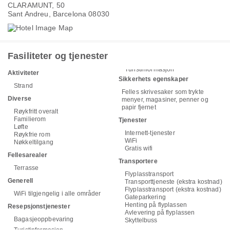
CLARAMUNT, 50
Sant Andreu, Barcelona 08030
Fasiliteter og tjenester
Turistinformasjon
Aktiviteter
Sikkerhets egenskaper
Strand
Felles skrivesaker som trykte
Diverse
menyer, magasiner, penner og
papir fjernet
Røykfritt overalt
Familierom
Tjenester
Løfte
Internett-tjenester
Røykfrie rom
WiFi
Nøkkeltilgang
Gratis wifi
Fellesarealer
Transportere
Terrasse
Flyplasstransport
Generell
Transporttjeneste (ekstra kostnad)
Flyplasstransport (ekstra kostnad)
WiFi tilgjengelig i alle områder
Gateparkering
Henting på flyplassen
Resepsjonstjenester
Avlevering på flyplassen
Bagasjeoppbevaring
Skyttelbuss