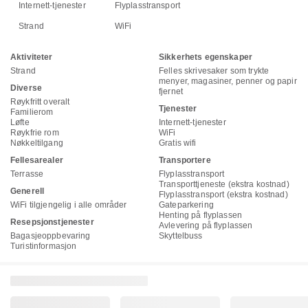
Internett-tjenester
Flyplasstransport
Strand
WiFi
Aktiviteter
Sikkerhets egenskaper
Strand
Felles skrivesaker som trykte
menyer, magasiner, penner og papir
Diverse
fjernet
Røykfritt overalt
Tjenester
Familierom
Løfte
Internett-tjenester
Røykfrie rom
WiFi
Nøkkeltilgang
Gratis wifi
Fellesarealer
Transportere
Terrasse
Flyplasstransport
Transporttjeneste (ekstra kostnad)
Generell
Flyplasstransport (ekstra kostnad)
WiFi tilgjengelig i alle områder
Gateparkering
Henting på flyplassen
Resepsjonstjenester
Avlevering på flyplassen
Bagasjeoppbevaring
Skyttelbuss
Turistinformasjon