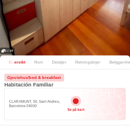
1 / 10
Oversikt
Rom
Detaljer
Retningslinjer
Beliggenhe
Gjestehus/bed & breakfast
Habitación Familiar
CLARAMUNT, 50, Sant Andreu,
Barcelona 08030
Se på kart