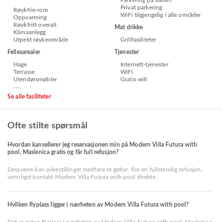
Parkering på stedet
Privat parkering
Røykfrie rom
WiFi tilgjengelig i alle områder
Oppvarming
Røykfritt overalt
Mat drikke
Klimaanlegg
Utpekt røykeområde
Grillfasiliteter
Fellesarealer
Tjenester
Hage
Internett-tjenester
Terrasse
WiFi
Utendørsmøbler
Gratis wifi
Se alle fasiliteter
Ofte stilte spørsmål
Hvordan kansellerer jeg reservasjonen min på Modern Villa Futura with
pool, Maslenica gratis og får full refusjon?
Dessverre kan avbestillinger medføre et gebyr. For en fullstendig refusjon,
vennligst kontakt Modern Villa Futura with pool direkte.
Hvilken flyplass ligger i nærheten av Modern Villa Futura with pool?