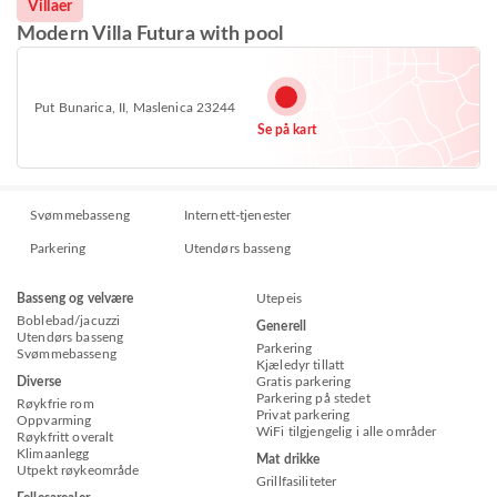
Villaer
Modern Villa Futura with pool
Put Bunarica, II, Maslenica 23244
Se på kart
Svømmebasseng
Internett-tjenester
Parkering
Utendørs basseng
Basseng og velvære
Utepeis
Boblebad/jacuzzi
Generell
Utendørs basseng
Parkering
Svømmebasseng
Kjæledyr tillatt
Diverse
Gratis parkering
Parkering på stedet
Røykfrie rom
Privat parkering
Oppvarming
WiFi tilgjengelig i alle områder
Røykfritt overalt
Klimaanlegg
Mat drikke
Utpekt røykeområde
Grillfasiliteter