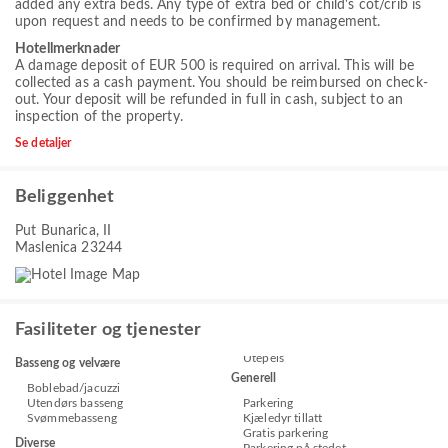
added any extra beds. Any type of extra bed or child's cot/crib is
upon request and needs to be confirmed by management.
Hotellmerknader
A damage deposit of EUR 500 is required on arrival. This will be
collected as a cash payment. You should be reimbursed on check-
out. Your deposit will be refunded in full in cash, subject to an
inspection of the property.
Se detaljer
Beliggenhet
Put Bunarica, II
Maslenica 23244
Fasiliteter og tjenester
Utepeis
Basseng og velvære
Generell
Boblebad/jacuzzi
Utendørs basseng
Parkering
Svømmebasseng
Kjæledyr tillatt
Gratis parkering
Diverse