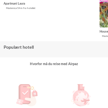
Apartmani Laura
Maslenica
54m fra hotellet
House
Masle
Populært hotell
Hvorfor må du reise med Airpaz