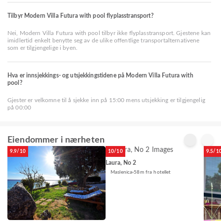
Tilbyr Modern Villa Futura with pool flyplasstransport?
Nei, Modern Villa Futura with pool tilbyr ikke flyplasstransport. Gjestene kan
imidlertid enkelt benytte seg av de ulike offentlige transportalternativene
som er tilgjengelige i byen.
Hva er innsjekkings- og utsjekkingstidene på Modern Villa Futura with
pool?
Gjester er velkomne til å sjekke inn på 15:00 mens utsjekking er tilgjengelig
på 00:00
Eiendommer i nærheten
9.9/10
10/10
9.5/1
Laura, No 2
Maslenica
58m fra hotellet