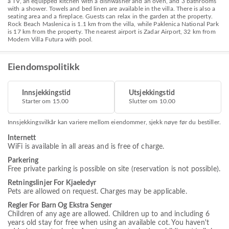
a TV, an equipped kitchen with a dishwasher and an oven, and 3 bathrooms
with a shower. Towels and bed linen are available in the villa. There is also a
seating area and a fireplace. Guests can relax in the garden at the property.
Rock Beach Maslenica is 1.1 km from the villa, while Paklenica National Park
is 17 km from the property. The nearest airport is Zadar Airport, 32 km from
Modern Villa Futura with pool.
Eiendomspolitikk
Innsjekkingstid
Utsjekkingstid
Starter om 15.00
Slutter om 10.00
Innsjekkingsvilkår kan variere mellom eiendommer, sjekk nøye før du bestiller.
Internett
WiFi is available in all areas and is free of charge.
Parkering
Free private parking is possible on site (reservation is not possible).
Retningslinjer For Kjaeledyr
Pets are allowed on request. Charges may be applicable.
Regler For Barn Og Ekstra Senger
Children of any age are allowed. Children up to and including 6
years old stay for free when using an available cot. You haven't