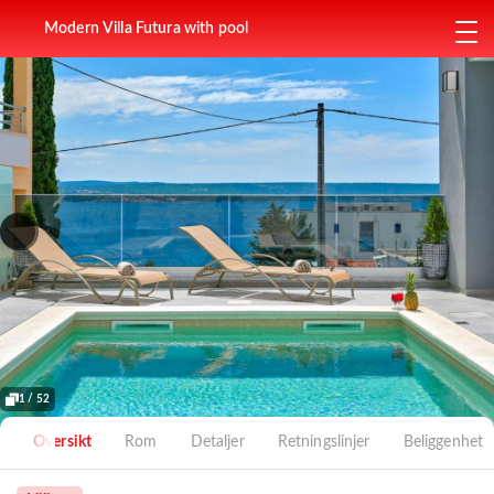
Modern Villa Futura with pool
1 / 52
Oversikt
Rom
Detaljer
Retningslinjer
Beliggenhet