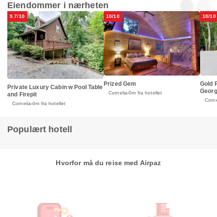
Eiendommer i nærheten
9.7/10
10/10
10/10
Prized Gem
Gold 
Private Luxury Cabin w Pool Table
Georg
Cornelia
0m fra hotellet
and Firepit
Corne
Cornelia
0m fra hotellet
Populært hotell
Hvorfor må du reise med Airpaz