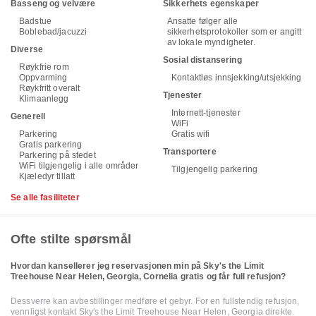
Basseng og velvære
Sikkerhets egenskaper
Badstue
Ansatte følger alle
Boblebad/jacuzzi
sikkerhetsprotokoller som er angitt
av lokale myndigheter.
Diverse
Sosial distansering
Røykfrie rom
Oppvarming
Kontaktløs innsjekking/utsjekking
Røykfritt overalt
Tjenester
Klimaanlegg
Internett-tjenester
Generell
WiFi
Parkering
Gratis wifi
Gratis parkering
Transportere
Parkering på stedet
WiFi tilgjengelig i alle områder
Tilgjengelig parkering
Kjæledyr tillatt
Se alle fasiliteter
Ofte stilte spørsmål
Hvordan kansellerer jeg reservasjonen min på Sky's the Limit
Treehouse Near Helen, Georgia, Cornelia gratis og får full refusjon?
Dessverre kan avbestillinger medføre et gebyr. For en fullstendig refusjon,
vennligst kontakt Sky's the Limit Treehouse Near Helen, Georgia direkte.