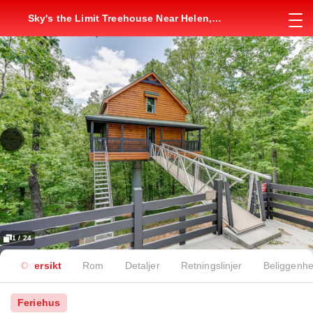
Sky's the Limit Treehouse Near Helen,
Georgia
1 / 24
Oversikt
Rom
Detaljer
Retningslinjer
Beliggenhe
Feriehus