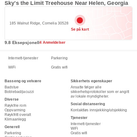
Sky's the Limit Treehouse Near Helen, Georgia
185 Walnut Ridge, Cornelia 30528
Se på kart
9.8 Eksepsjonell
4 Anmeldelser
Internett-tjenester
Parkering
WiFi
Gratis wifi
Basseng og velvære
Sikkerhets egenskaper
Badstue
Ansatte følger alle
Boblebad/jacuzzi
sikkerhetsprotokoller som er angitt
av lokale myndigheter.
Diverse
Sosial distansering
Røykfrie rom
Oppvarming
Kontaktløs innsjekking/utsjekking
Røykfritt overalt
Tjenester
Klimaanlegg
Internett-tjenester
Generell
WiFi
Parkering
Gratis wifi