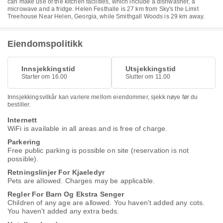
can make use of the kitchen facilities, which include a dishwasher, a
microwave and a fridge. Helen Festhalle is 27 km from Sky's the Limit
Treehouse Near Helen, Georgia, while Smithgall Woods is 29 km away.
Eiendomspolitikk
Innsjekkingstid
Utsjekkingstid
Starter om 16.00
Slutter om 11.00
Innsjekkingsvilkår kan variere mellom eiendommer, sjekk nøye før du
bestiller.
Internett
WiFi is available in all areas and is free of charge.
Parkering
Free public parking is possible on site (reservation is not
possible).
Retningslinjer For Kjaeledyr
Pets are allowed. Charges may be applicable.
Regler For Barn Og Ekstra Senger
Children of any age are allowed. You haven't added any cots.
You haven't added any extra beds.