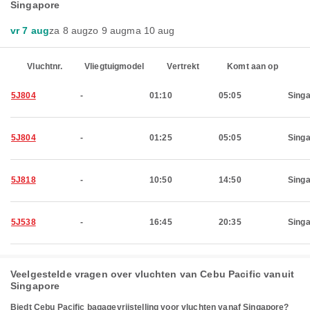
Singapore
vr 7 aug
za 8 aug
zo 9 aug
ma 10 aug
Vluchtnr.
Vliegtuigmodel
Vertrekt
Komt aan op
5J804
-
01:10
05:05
Sing
5J804
-
01:25
05:05
Sing
5J818
-
10:50
14:50
Sing
5J538
-
16:45
20:35
Sing
Veelgestelde vragen over vluchten van Cebu Pacific vanuit
Singapore
Biedt Cebu Pacific bagagevrijstelling voor vluchten vanaf Singapore?