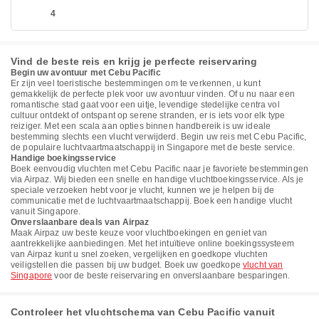
4
Vind de beste reis en krijg je perfecte reiservaring
Begin uw avontuur met Cebu Pacific
Er zijn veel toeristische bestemmingen om te verkennen, u kunt
gemakkelijk de perfecte plek voor uw avontuur vinden. Of u nu naar een
romantische stad gaat voor een uitje, levendige stedelijke centra vol
cultuur ontdekt of ontspant op serene stranden, er is iets voor elk type
reiziger. Met een scala aan opties binnen handbereik is uw ideale
bestemming slechts een vlucht verwijderd. Begin uw reis met Cebu Pacific,
de populaire luchtvaartmaatschappij in Singapore met de beste service.
Handige boekingsservice
Boek eenvoudig vluchten met Cebu Pacific naar je favoriete bestemmingen
via Airpaz. Wij bieden een snelle en handige vluchtboekingsservice. Als je
speciale verzoeken hebt voor je vlucht, kunnen we je helpen bij de
communicatie met de luchtvaartmaatschappij. Boek een handige vlucht
vanuit Singapore.
Onverslaanbare deals van Airpaz
Maak Airpaz uw beste keuze voor vluchtboekingen en geniet van
aantrekkelijke aanbiedingen. Met het intuïtieve online boekingssysteem
van Airpaz kunt u snel zoeken, vergelijken en goedkope vluchten
veiligstellen die passen bij uw budget. Boek uw goedkope
vlucht van
Singapore
voor de beste reiservaring en onverslaanbare besparingen.
Controleer het vluchtschema van Cebu Pacific vanuit