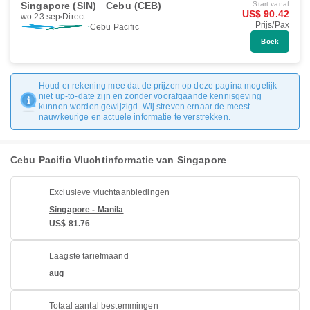
Singapore (SIN)
Cebu (CEB)
Start vanaf
US$ 90.42
wo 23 sep
Direct
Prijs/Pax
Cebu Pacific
Boek
Houd er rekening mee dat de prijzen op deze pagina mogelijk
niet up-to-date zijn en zonder voorafgaande kennisgeving
kunnen worden gewijzigd. Wij streven ernaar de meest
nauwkeurige en actuele informatie te verstrekken.
Cebu Pacific Vluchtinformatie van Singapore
Exclusieve vluchtaanbiedingen
Singapore - Manila
US$ 81.76
Laagste tariefmaand
aug
Totaal aantal bestemmingen