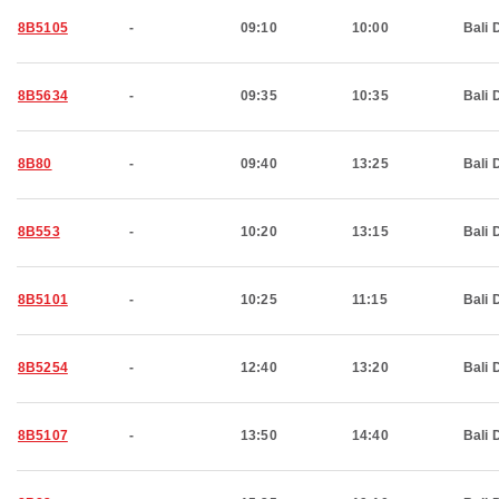
8B5105
-
09:10
10:00
Bali 
8B5634
-
09:35
10:35
Bali 
8B80
-
09:40
13:25
Bali 
8B553
-
10:20
13:15
Bali 
8B5101
-
10:25
11:15
Bali 
8B5254
-
12:40
13:20
Bali 
8B5107
-
13:50
14:40
Bali 