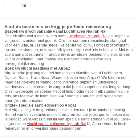
10
Vind de beste reis en krijg je perfecte reiservaring
Bezoek uw droomvakantie vanaf Luchthaven Ngurah Rai
Ontdek alles wat u moet weten over
Luchthaven Ngurah Rai
en begin uw
volgende avontuur met gemak. Of u nu naar een romantische stad gaat
voor een uitje, bruisende stedelijke centra vol cultuur ontdekt of ontspant
op serene stranden, er is voor elk type reiziger wel iets te beleven. Met een
scala aan opties binnen handbereik is uw ideale bestemming slechts een
vlucht verwijderd. Laat TransNusa u erheen brengen voor een
onvergetelijke ervaring.
Boek uw vlucht naadloos met Airpaz
Airpaz helpt je graag met het boeken van vluchten vanaf Luchthaven
Ngurah Rai bij TransNusa. Waarom kiezen voor Airpaz? We bieden een
naadloze boekingservaring, concurrerende prijzen en uitstekende
klantenservice om ervoor te zorgen dat je reis soepel en plezierig verloopt.
Of je nu speciale verzoeken hebt of hulp nodig hebt in elk stadium van je
reis, ons toegewijde team staat 24/7 voor je klaar om je te helpen een
heerlijke reis te maken.
Ontdek speciale aanbiedingen op Airpaz
Met Airpaz krijg je de goedkoopste vluchten naar je droombestemming.
Geniet van een vakantie met je dierbaren zonder je zorgen te maken over
je budget, want Airpaz biedt tal van speciale aanbiedingen voor jou. Boek
je goedkope
vlucht van Luchthaven Ngurah Rai
bij Airpaz voor de beste
reiservaring en onverslaanbare besparingen.