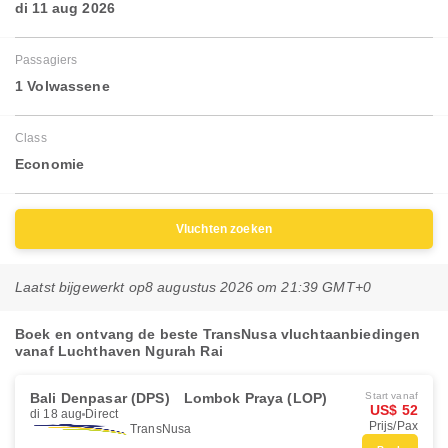
di 11 aug 2026
Passagiers
1 Volwassene
Class
Economie
Vluchten zoeken
Laatst bijgewerkt op
8 augustus 2026 om 21:39 GMT+0
Boek en ontvang de beste TransNusa vluchtaanbiedingen
vanaf Luchthaven Ngurah Rai
Bali Denpasar (DPS)
Lombok Praya (LOP)
Start vanaf
US$ 52
di 18 aug
Direct
Prijs/Pax
TransNusa