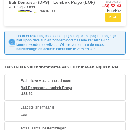
Bali Denpasar (DPS)
Lombok Praya (LOP)
Start vanaf
US$ 52.43
za 19 sep
Direct
Prijs/Pax
TransNusa
Boek
Houd er rekening mee dat de prijzen op deze pagina mogelijk
niet up-to-date zijn en zonder voorafgaande kennisgeving
kunnen worden gewijzigd. Wij streven ernaar de meest
nauwkeurige en actuele informatie te verstrekken.
TransNusa Vluchtinformatie van Luchthaven Ngurah Rai
Exclusieve vluchtaanbiedingen
Bali Denpasar - Lombok Praya
US$ 52
Laagste tariefmaand
aug
Totaal aantal bestemmingen