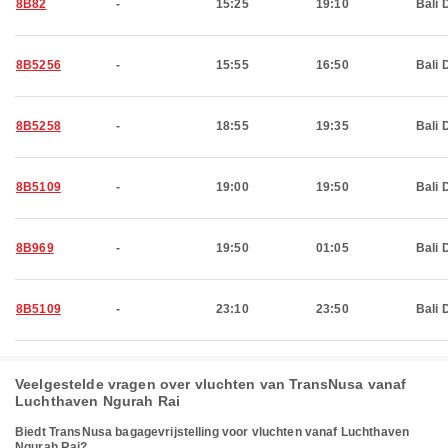
8B82
-
15:25
19:10
Bali 
8B5256
-
15:55
16:50
Bali 
8B5258
-
18:55
19:35
Bali 
8B5109
-
19:00
19:50
Bali 
8B969
-
19:50
01:05
Bali 
8B5109
-
23:10
23:50
Bali 
Veelgestelde vragen over vluchten van TransNusa vanaf
Luchthaven Ngurah Rai
Biedt TransNusa bagagevrijstelling voor vluchten vanaf Luchthaven
Ngurah Rai?