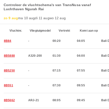
Controleer de vluchtschema's van TransNusa vanaf
Luchthaven Ngurah Rai
zo 9 aug
ma 10 aug
di 11 aug
wo 12 aug
Vluchtnr.
Vliegtuigmodel
Vertrekt
Komt aan op
8B84
-
00:20
04:05
Bali 
8B5888
A320-200
01:30
04:00
Bali 
8B5250
-
07:15
07:55
Bali 
8B551
-
07:30
09:55
Bali 
8B5662
ARJ-21
08:05
09:45
Bali 