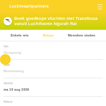
Luchtvaartpartners
Boek goedkope vluchten met TransNusa
vanuit Luchthaven Ngurah Rai
Enkele reis
Retour
Meerdere steden
Van
Oorsprong
Naar
Bestemming
Vertrek
ma 10 aug 2026
Retour