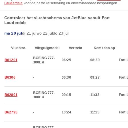
Lauderdale
voor de beste reiservaring en onverslaanbare besparingen.
Controleer het vluchtschema van JetBlue vanuit Fort
Lauderdale
ma 20 jul
di 21 jul
wo 22 jul
do 23 jul
Vluchtnr.
Vliegtuigmodel
Vertrekt
Komt aan op
BOEING 777-
B61201
06:25
08:39
Fort 
300ER
B6306
-
06:30
09:27
Fort 
BOEING 777-
B62801
09:15
11:33
Fort 
300ER
B62795
-
10:24
11:15
Fort 
BOEING 777-