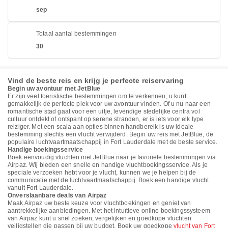
sep
Totaal aantal bestemmingen
30
Vind de beste reis en krijg je perfecte reiservaring
Begin uw avontuur met JetBlue
Er zijn veel toeristische bestemmingen om te verkennen, u kunt
gemakkelijk de perfecte plek voor uw avontuur vinden. Of u nu naar een
romantische stad gaat voor een uitje, levendige stedelijke centra vol
cultuur ontdekt of ontspant op serene stranden, er is iets voor elk type
reiziger. Met een scala aan opties binnen handbereik is uw ideale
bestemming slechts een vlucht verwijderd. Begin uw reis met JetBlue, de
populaire luchtvaartmaatschappij in Fort Lauderdale met de beste service.
Handige boekingsservice
Boek eenvoudig vluchten met JetBlue naar je favoriete bestemmingen via
Airpaz. Wij bieden een snelle en handige vluchtboekingsservice. Als je
speciale verzoeken hebt voor je vlucht, kunnen we je helpen bij de
communicatie met de luchtvaartmaatschappij. Boek een handige vlucht
vanuit Fort Lauderdale.
Onverslaanbare deals van Airpaz
Maak Airpaz uw beste keuze voor vluchtboekingen en geniet van
aantrekkelijke aanbiedingen. Met het intuïtieve online boekingssysteem
van Airpaz kunt u snel zoeken, vergelijken en goedkope vluchten
veiligstellen die passen bij uw budget. Boek uw goedkope
vlucht van Fort