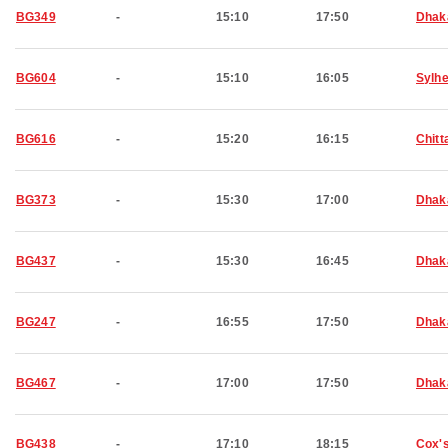
BG349
-
15:10
17:50
Dhak
BG604
-
15:10
16:05
Sylhe
BG616
-
15:20
16:15
Chitt
BG373
-
15:30
17:00
Dhak
BG437
-
15:30
16:45
Dhak
BG247
-
16:55
17:50
Dhak
BG467
-
17:00
17:50
Dhak
BG438
-
17:10
18:15
Cox'