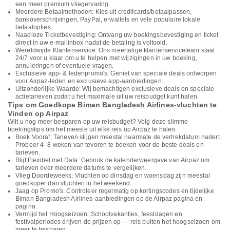
een meer premium vliegervaring.
Meerdere Betaalmethoden: Kies uit creditcards/betaalpassen,
bankoverschrijvingen, PayPal, e-wallets en vele populaire lokale
betaalopties.
Naadloze Ticketbevestiging: Ontvang uw boekingsbevestiging en ticket
direct in uw e-mailinbox nadat de betaling is voltooid.
Wereldwijde Klantenservice: Ons meertalige klantenserviceteam staat
24/7 voor u klaar om u te helpen met wijzigingen in uw boeking,
annuleringen of eventuele vragen.
Exclusieve app- & ledenpromo's: Geniet van speciale deals ontworpen
voor Airpaz-leden en exclusieve app-aanbiedingen.
Uitzonderlijke Waarde: Wij bemachtigen exclusieve deals en speciale
actietarieven zodat u het maximale uit uw reisbudget kunt halen.
Tips om Goedkope Biman Bangladesh Airlines-vluchten te
Vinden op Airpaz
Wilt u nog meer besparen op uw reisbudget? Volg deze slimme
boekingstips om het meeste uit elke reis op Airpaz te halen:
Boek Vooraf: Tarieven stijgen meestal naarmate de vertrekdatum nadert.
Probeer 4–8 weken van tevoren te boeken voor de beste deals en
tarieven.
Blijf Flexibel met Data: Gebruik de kalenderweergave van Airpaz om
tarieven over meerdere datums te vergelijken.
Vlieg Doordeweeks: Vluchten op dinsdag en woensdag zijn meestal
goedkoper dan vluchten in het weekend.
Jaag op Promo's: Controleer regelmatig op kortingscodes en tijdelijke
Biman Bangladesh Airlines-aanbiedingen op de Airpaz pagina en
pagina.
Vermijd het Hoogseizoen: Schoolvakanties, feestdagen en
festivalperiodes drijven de prijzen op — reis buiten het hoogseizoen om
meer te besparen.