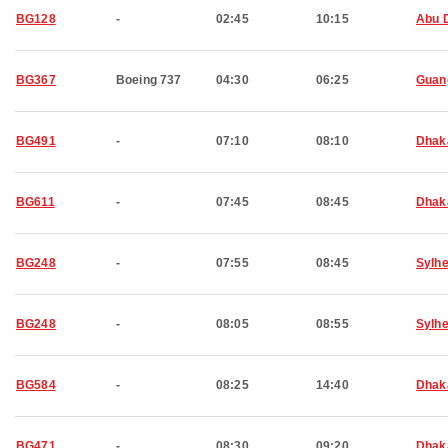
BG128
-
02:45
10:15
Abu 
BG367
Boeing 737
04:30
06:25
Guan
BG491
-
07:10
08:10
Dhak
BG611
-
07:45
08:45
Dhak
BG248
-
07:55
08:45
Sylhe
BG248
-
08:05
08:55
Sylhe
BG584
-
08:25
14:40
Dhak
BG471
-
08:30
09:20
Dhak