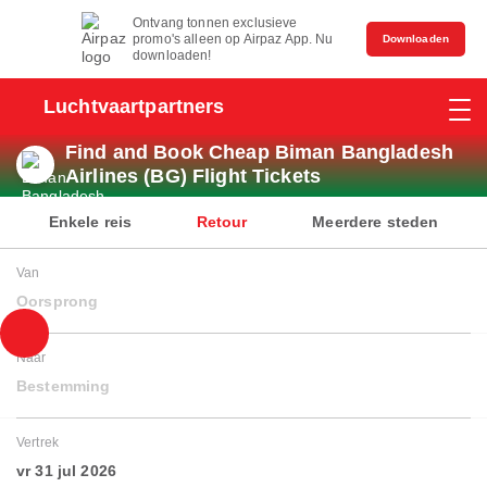
Ontvang tonnen exclusieve
promo's alleen op Airpaz App. Nu
Downloaden
downloaden!
Luchtvaartpartners
Find and Book Cheap Biman Bangladesh
Airlines (BG) Flight Tickets
Enkele reis
Retour
Meerdere steden
Van
Oorsprong
Naar
Bestemming
Vertrek
vr 31 jul 2026