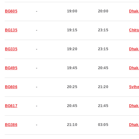
BG605
-
19:00
20:00
Dhak
BG135
-
19:15
23:15
Chitt
BG335
-
19:20
23:15
Dhak
BG495
-
19:45
20:45
Dhak
BG606
-
20:25
21:20
Sylhe
BG617
-
20:45
21:45
Dhak
BG386
-
21:10
03:05
Dhak