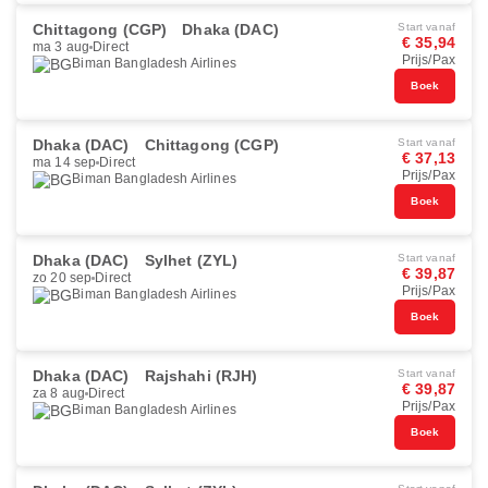
Chittagong (CGP)
Dhaka (DAC)
Start vanaf
€ 35,94
ma 3 aug
Direct
Prijs/Pax
Biman Bangladesh Airlines
Boek
Dhaka (DAC)
Chittagong (CGP)
Start vanaf
€ 37,13
ma 14 sep
Direct
Prijs/Pax
Biman Bangladesh Airlines
Boek
Dhaka (DAC)
Sylhet (ZYL)
Start vanaf
€ 39,87
zo 20 sep
Direct
Prijs/Pax
Biman Bangladesh Airlines
Boek
Dhaka (DAC)
Rajshahi (RJH)
Start vanaf
€ 39,87
za 8 aug
Direct
Prijs/Pax
Biman Bangladesh Airlines
Boek