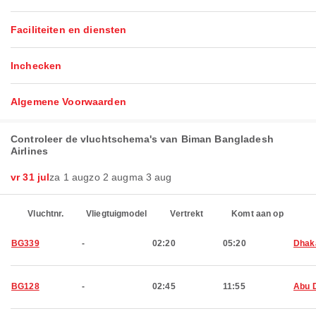
Faciliteiten en diensten
Inchecken
Algemene Voorwaarden
Controleer de vluchtschema's van Biman Bangladesh
Airlines
vr 31 jul
za 1 aug
zo 2 aug
ma 3 aug
Vluchtnr.
Vliegtuigmodel
Vertrekt
Komt aan op
BG339
-
02:20
05:20
Dhak
BG128
-
02:45
11:55
Abu 