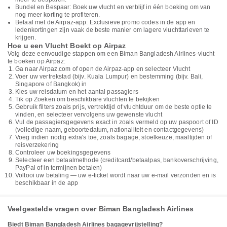
Bundel en Bespaar: Boek uw vlucht en verblijf in één boeking om van
nog meer korting te profiteren.
Betaal met de Airpaz-app: Exclusieve promo codes in de app en
ledenkortingen zijn vaak de beste manier om lagere vluchttarieven te
krijgen.
Hoe u een Vlucht Boekt op Airpaz
Volg deze eenvoudige stappen om een Biman Bangladesh Airlines-vlucht
te boeken op Airpaz:
Ga naar Airpaz.com of open de Airpaz-app en selecteer Vlucht
Voer uw vertrekstad (bijv. Kuala Lumpur) en bestemming (bijv. Bali,
Singapore of Bangkok) in
Kies uw reisdatum en het aantal passagiers
Tik op Zoeken om beschikbare vluchten te bekijken
Gebruik filters zoals prijs, vertrektijd of vluchtduur om de beste optie te
vinden, en selecteer vervolgens uw gewenste vlucht
Vul de passagiersgegevens exact in zoals vermeld op uw paspoort of ID
(volledige naam, geboortedatum, nationaliteit en contactgegevens)
Voeg indien nodig extra's toe, zoals bagage, stoelkeuze, maaltijden of
reisverzekering
Controleer uw boekingsgegevens
Selecteer een betaalmethode (creditcard/betaalpas, bankoverschrijving,
PayPal of in termijnen betalen)
Voltooi uw betaling — uw e-ticket wordt naar uw e-mail verzonden en is
beschikbaar in de app
Veelgestelde vragen over Biman Bangladesh Airlines
Biedt Biman Bangladesh Airlines bagagevrijstelling?