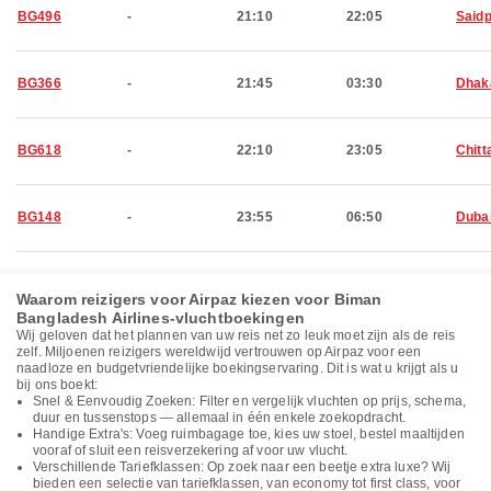
BG496
-
21:10
22:05
Said
BG366
-
21:45
03:30
Dhak
BG618
-
22:10
23:05
Chitt
BG148
-
23:55
06:50
Duba
Waarom reizigers voor Airpaz kiezen voor Biman
Bangladesh Airlines-vluchtboekingen
Wij geloven dat het plannen van uw reis net zo leuk moet zijn als de reis
zelf. Miljoenen reizigers wereldwijd vertrouwen op Airpaz voor een
naadloze en budgetvriendelijke boekingservaring. Dit is wat u krijgt als u
bij ons boekt:
Snel & Eenvoudig Zoeken: Filter en vergelijk vluchten op prijs, schema,
duur en tussenstops — allemaal in één enkele zoekopdracht.
Handige Extra's: Voeg ruimbagage toe, kies uw stoel, bestel maaltijden
vooraf of sluit een reisverzekering af voor uw vlucht.
Verschillende Tariefklassen: Op zoek naar een beetje extra luxe? Wij
bieden een selectie van tariefklassen, van economy tot first class, voor