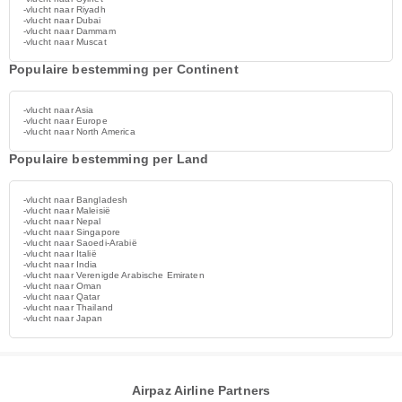
-vlucht naar Riyadh
-vlucht naar Dubai
-vlucht naar Dammam
-vlucht naar Muscat
Populaire bestemming per Continent
-vlucht naar Asia
-vlucht naar Europe
-vlucht naar North America
Populaire bestemming per Land
-vlucht naar Bangladesh
-vlucht naar Maleisië
-vlucht naar Nepal
-vlucht naar Singapore
-vlucht naar Saoedi-Arabië
-vlucht naar Italië
-vlucht naar India
-vlucht naar Verenigde Arabische Emiraten
-vlucht naar Oman
-vlucht naar Qatar
-vlucht naar Thailand
-vlucht naar Japan
Airpaz Airline Partners