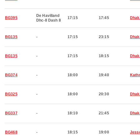
De Havilland
BG395
17:15
17:45
Dhak
Dhc-8 Dash 8
BG135
-
17:15
23:15
Dhak
BG135
-
17:15
18:15
Dhak
BG374
-
18:00
19:40
Kath
BG325
-
18:00
20:30
Dhak
BG337
-
18:10
21:45
Dhak
BG468
-
18:15
19:00
Jess