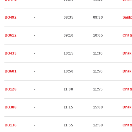
BG492
-
08:35
09:30
Said
BG612
-
09:10
10:05
Chitt
BG433
-
10:15
11:30
Dhak
BG601
-
10:50
11:50
Dhak
BG128
-
11:00
11:55
Chitt
BG388
-
11:15
15:00
Dhak
BG136
-
11:55
12:50
Chitt