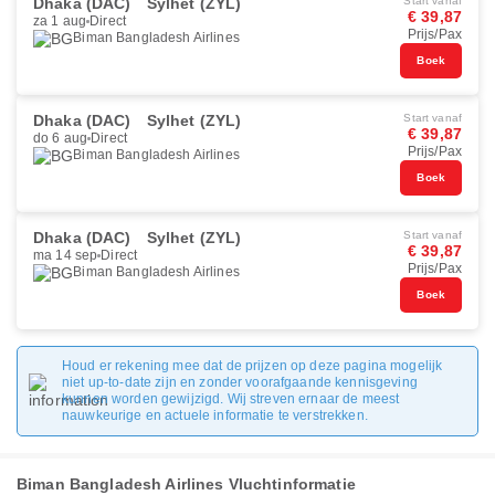
Dhaka (DAC)
Sylhet (ZYL)
Start vanaf
€ 39,87
za 1 aug
Direct
Prijs/Pax
Biman Bangladesh Airlines
Boek
Dhaka (DAC)
Sylhet (ZYL)
Start vanaf
€ 39,87
do 6 aug
Direct
Prijs/Pax
Biman Bangladesh Airlines
Boek
Dhaka (DAC)
Sylhet (ZYL)
Start vanaf
€ 39,87
ma 14 sep
Direct
Prijs/Pax
Biman Bangladesh Airlines
Boek
Houd er rekening mee dat de prijzen op deze pagina mogelijk
niet up-to-date zijn en zonder voorafgaande kennisgeving
kunnen worden gewijzigd. Wij streven ernaar de meest
nauwkeurige en actuele informatie te verstrekken.
Biman Bangladesh Airlines Vluchtinformatie