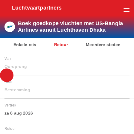
Luchtvaartpartners
Boek goedkope vluchten met US-Bangla
Airlines vanuit Luchthaven Dhaka
Enkele reis
Retour
Meerdere steden
Van
Oorsprong
Naar
Bestemming
Vertrek
za 8 aug 2026
Retour