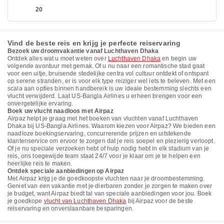
20
Vind de beste reis en krijg je perfecte reiservaring
Bezoek uw droomvakantie vanaf Luchthaven Dhaka
Ontdek alles wat u moet weten over
Luchthaven Dhaka
en begin uw
volgende avontuur met gemak. Of u nu naar een romantische stad gaat
voor een uitje, bruisende stedelijke centra vol cultuur ontdekt of ontspant
op serene stranden, er is voor elk type reiziger wel iets te beleven. Met een
scala aan opties binnen handbereik is uw ideale bestemming slechts een
vlucht verwijderd. Laat US-Bangla Airlines u erheen brengen voor een
onvergetelijke ervaring.
Boek uw vlucht naadloos met Airpaz
Airpaz helpt je graag met het boeken van vluchten vanaf Luchthaven
Dhaka bij US-Bangla Airlines. Waarom kiezen voor Airpaz? We bieden een
naadloze boekingservaring, concurrerende prijzen en uitstekende
klantenservice om ervoor te zorgen dat je reis soepel en plezierig verloopt.
Of je nu speciale verzoeken hebt of hulp nodig hebt in elk stadium van je
reis, ons toegewijde team staat 24/7 voor je klaar om je te helpen een
heerlijke reis te maken.
Ontdek speciale aanbiedingen op Airpaz
Met Airpaz krijg je de goedkoopste vluchten naar je droombestemming.
Geniet van een vakantie met je dierbaren zonder je zorgen te maken over
je budget, want Airpaz biedt tal van speciale aanbiedingen voor jou. Boek
je goedkope
vlucht van Luchthaven Dhaka
bij Airpaz voor de beste
reiservaring en onverslaanbare besparingen.