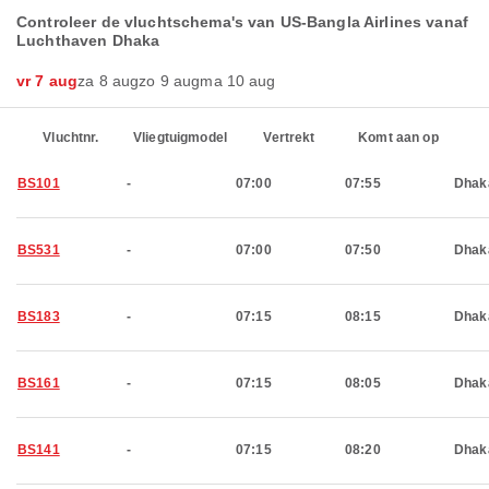
Controleer de vluchtschema's van US-Bangla Airlines vanaf
Luchthaven Dhaka
vr 7 aug
za 8 aug
zo 9 aug
ma 10 aug
Vluchtnr.
Vliegtuigmodel
Vertrekt
Komt aan op
BS101
-
07:00
07:55
Dhak
BS531
-
07:00
07:50
Dhak
BS183
-
07:15
08:15
Dhak
BS161
-
07:15
08:05
Dhak
BS141
-
07:15
08:20
Dhak