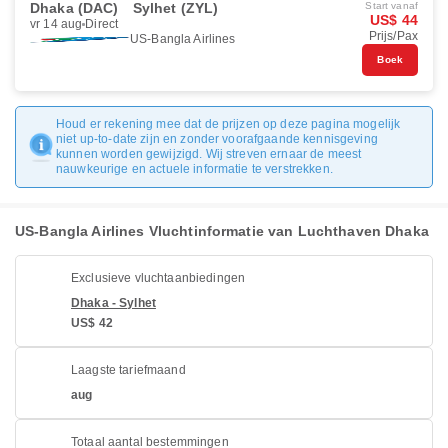
Dhaka (DAC)
Sylhet (ZYL)
Start vanaf
US$ 44
vr 14 aug
Direct
Prijs/Pax
US-Bangla Airlines
Boek
Houd er rekening mee dat de prijzen op deze pagina mogelijk
niet up-to-date zijn en zonder voorafgaande kennisgeving
kunnen worden gewijzigd. Wij streven ernaar de meest
nauwkeurige en actuele informatie te verstrekken.
US-Bangla Airlines Vluchtinformatie van Luchthaven Dhaka
Exclusieve vluchtaanbiedingen
Dhaka - Sylhet
US$ 42
Laagste tariefmaand
aug
Totaal aantal bestemmingen