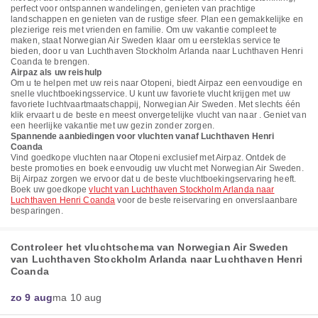
perfect voor ontspannen wandelingen, genieten van prachtige
landschappen en genieten van de rustige sfeer. Plan een gemakkelijke en
plezierige reis met vrienden en familie. Om uw vakantie compleet te
maken, staat Norwegian Air Sweden klaar om u eersteklas service te
bieden, door u van Luchthaven Stockholm Arlanda naar Luchthaven Henri
Coanda te brengen.
Airpaz als uw reishulp
Om u te helpen met uw reis naar Otopeni, biedt Airpaz een eenvoudige en
snelle vluchtboekingsservice. U kunt uw favoriete vlucht krijgen met uw
favoriete luchtvaartmaatschappij, Norwegian Air Sweden. Met slechts één
klik ervaart u de beste en meest onvergetelijke vlucht van naar . Geniet van
een heerlijke vakantie met uw gezin zonder zorgen.
Spannende aanbiedingen voor vluchten vanaf Luchthaven Henri
Coanda
Vind goedkope vluchten naar Otopeni exclusief met Airpaz. Ontdek de
beste promoties en boek eenvoudig uw vlucht met Norwegian Air Sweden.
Bij Airpaz zorgen we ervoor dat u de beste vluchtboekingservaring heeft.
Boek uw goedkope
vlucht van Luchthaven Stockholm Arlanda naar
Luchthaven Henri Coanda
voor de beste reiservaring en onverslaanbare
besparingen.
Controleer het vluchtschema van Norwegian Air Sweden
van Luchthaven Stockholm Arlanda naar Luchthaven Henri
Coanda
zo 9 aug
ma 10 aug