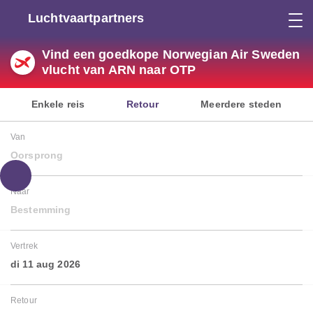
Luchtvaartpartners
Vind een goedkope Norwegian Air Sweden
vlucht van ARN naar OTP
Enkele reis
Retour
Meerdere steden
Van
Oorsprong
Naar
Bestemming
Vertrek
di 11 aug 2026
Retour