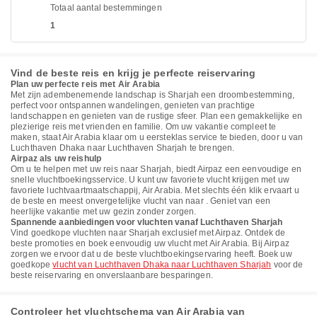
Totaal aantal bestemmingen
1
Vind de beste reis en krijg je perfecte reiservaring
Plan uw perfecte reis met Air Arabia
Met zijn adembenemende landschap is Sharjah een droombestemming,
perfect voor ontspannen wandelingen, genieten van prachtige
landschappen en genieten van de rustige sfeer. Plan een gemakkelijke en
plezierige reis met vrienden en familie. Om uw vakantie compleet te
maken, staat Air Arabia klaar om u eersteklas service te bieden, door u van
Luchthaven Dhaka naar Luchthaven Sharjah te brengen.
Airpaz als uw reishulp
Om u te helpen met uw reis naar Sharjah, biedt Airpaz een eenvoudige en
snelle vluchtboekingsservice. U kunt uw favoriete vlucht krijgen met uw
favoriete luchtvaartmaatschappij, Air Arabia. Met slechts één klik ervaart u
de beste en meest onvergetelijke vlucht van naar . Geniet van een
heerlijke vakantie met uw gezin zonder zorgen.
Spannende aanbiedingen voor vluchten vanaf Luchthaven Sharjah
Vind goedkope vluchten naar Sharjah exclusief met Airpaz. Ontdek de
beste promoties en boek eenvoudig uw vlucht met Air Arabia. Bij Airpaz
zorgen we ervoor dat u de beste vluchtboekingservaring heeft. Boek uw
goedkope
vlucht van Luchthaven Dhaka naar Luchthaven Sharjah
voor de
beste reiservaring en onverslaanbare besparingen.
Controleer het vluchtschema van Air Arabia van