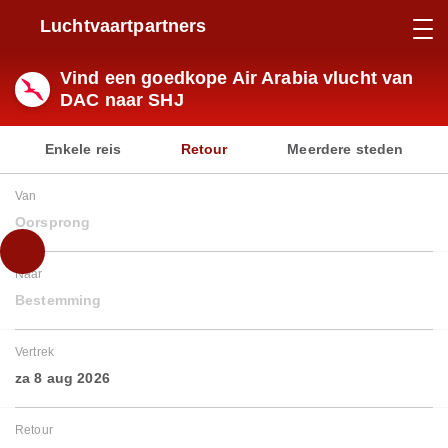
Luchtvaartpartners
Vind een goedkope Air Arabia vlucht van
DAC naar SHJ
Enkele reis
Retour
Meerdere steden
Van
Oorsprong
Naar
Bestemming
Vertrek
za 8 aug 2026
Retour