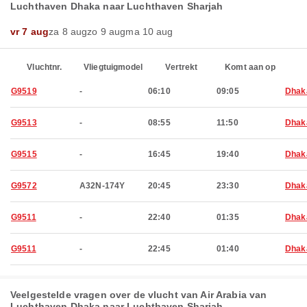
Luchthaven Dhaka naar Luchthaven Sharjah
vr 7 aug
za 8 aug
zo 9 aug
ma 10 aug
Vluchtnr.
Vliegtuigmodel
Vertrekt
Komt aan op
G9519
-
06:10
09:05
Dhak
G9513
-
08:55
11:50
Dhak
G9515
-
16:45
19:40
Dhak
G9572
A32N-174Y
20:45
23:30
Dhak
G9511
-
22:40
01:35
Dhak
G9511
-
22:45
01:40
Dhak
Veelgestelde vragen over de vlucht van Air Arabia van
Luchthaven Dhaka naar Luchthaven Sharjah