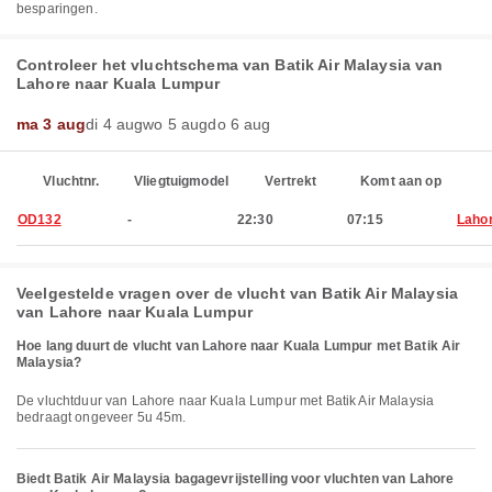
besparingen.
Controleer het vluchtschema van Batik Air Malaysia van
Lahore naar Kuala Lumpur
ma 3 aug
di 4 aug
wo 5 aug
do 6 aug
Vluchtnr.
Vliegtuigmodel
Vertrekt
Komt aan op
OD132
-
22:30
07:15
Laho
Veelgestelde vragen over de vlucht van Batik Air Malaysia
van Lahore naar Kuala Lumpur
Hoe lang duurt de vlucht van Lahore naar Kuala Lumpur met Batik Air
Malaysia?
De vluchtduur van Lahore naar Kuala Lumpur met Batik Air Malaysia
bedraagt ongeveer 5u 45m.
Biedt Batik Air Malaysia bagagevrijstelling voor vluchten van Lahore