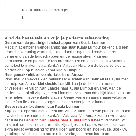
Totaal aantal bestemmingen
1
Vind de beste reis en krijg je perfecte reiservaring
Geniet van de prachtige landschappen van Kuala Lumpur
Met zijn adembenemende landschap staat Kuala Lumpur bekend als een
droombestemming waar u tijd kunt doorbrengen met rondslenteren,
genietend van de landschappen en de rustige sfeer. Plan een
gemakkelijke en plezierige reis met vrienden en familie. Om uw vakantie
compleet te maken, staat Batik Air Malaysia klaar om de beste service te
bieden en u op te halen vanaf Kuala Lumpur.
Reis gemakkelijk en comfortabel met Airpaz
Vind snel, gemakkelijk en betaalbaar vluchten van Batik Air Malaysia met
de hulp van Airpaz. Met slechts één klik kun je de beste en meest
onvergetelijke vlucht van Lahore naar Kuala Lumpur ervaren. Aan de
andere kant biedt Airpaz je een klantenserviceteam dat altijd klaar staat om
je te helpen met eventuele vragen. Geniet van een aangename vakantie
met je familie zonder je zorgen te maken over je reisplannen.
Beste reisaanbiedingen van Kuala Lumpur
Krijg goedkope vluchten alleen met Airpaz. Vind de beste promo's en boek
uw vlucht eenvoudig met Batik Air Malaysia. Via Airpaz zorgen wij ervoor
dat u de beste
vlucht van Lahore naar Kuala Lumpur
heeft. Verbeter uw
reis met aanpasbare add-ons die zijn afgestemd op uw voorkeuren, van
extra bagagevrijstelling tot maaltijden aan boord en stoelkeuze. Boek uw
goedkope vlucht met de beste reiservaring en onverslaanbare