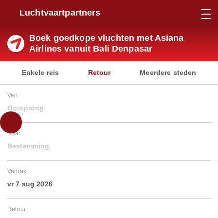
Luchtvaartpartners
Boek goedkope vluchten met Asiana
Airlines vanuit Bali Denpasar
Enkele reis
Retour
Meerdere steden
Van
Oorsprong
Naar
Bestemming
Vertrek
vr 7 aug 2026
Retour