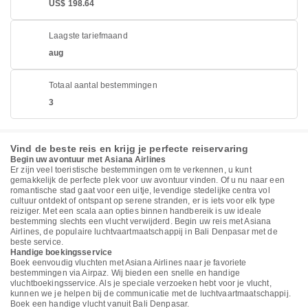
US$ 198.64
Laagste tariefmaand
aug
Totaal aantal bestemmingen
3
Vind de beste reis en krijg je perfecte reiservaring
Begin uw avontuur met Asiana Airlines
Er zijn veel toeristische bestemmingen om te verkennen, u kunt
gemakkelijk de perfecte plek voor uw avontuur vinden. Of u nu naar een
romantische stad gaat voor een uitje, levendige stedelijke centra vol
cultuur ontdekt of ontspant op serene stranden, er is iets voor elk type
reiziger. Met een scala aan opties binnen handbereik is uw ideale
bestemming slechts een vlucht verwijderd. Begin uw reis met Asiana
Airlines, de populaire luchtvaartmaatschappij in Bali Denpasar met de
beste service.
Handige boekingsservice
Boek eenvoudig vluchten met Asiana Airlines naar je favoriete
bestemmingen via Airpaz. Wij bieden een snelle en handige
vluchtboekingsservice. Als je speciale verzoeken hebt voor je vlucht,
kunnen we je helpen bij de communicatie met de luchtvaartmaatschappij.
Boek een handige vlucht vanuit Bali Denpasar.