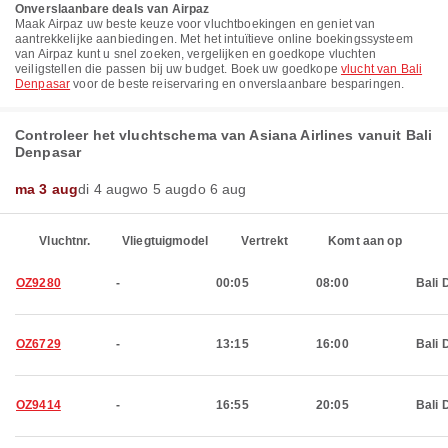
Onverslaanbare deals van Airpaz
Maak Airpaz uw beste keuze voor vluchtboekingen en geniet van
aantrekkelijke aanbiedingen. Met het intuïtieve online boekingssysteem
van Airpaz kunt u snel zoeken, vergelijken en goedkope vluchten
veiligstellen die passen bij uw budget. Boek uw goedkope
vlucht van Bali
Denpasar
voor de beste reiservaring en onverslaanbare besparingen.
Controleer het vluchtschema van Asiana Airlines vanuit Bali
Denpasar
ma 3 aug
di 4 aug
wo 5 aug
do 6 aug
Vluchtnr.
Vliegtuigmodel
Vertrekt
Komt aan op
OZ9280
-
00:05
08:00
Bali 
OZ6729
-
13:15
16:00
Bali 
OZ9414
-
16:55
20:05
Bali 