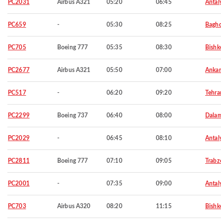
PC2031
Airbus A321
05:20
06:45
Antal
PC659
-
05:30
08:25
Bagh
PC705
Boeing 777
05:35
08:30
Bishk
PC2677
Airbus A321
05:50
07:00
Ankar
PC517
-
06:20
09:20
Tehra
PC2299
Boeing 737
06:40
08:00
Dala
PC2029
-
06:45
08:10
Antal
PC2811
Boeing 777
07:10
09:05
Trabz
PC2001
-
07:35
09:00
Antal
PC703
Airbus A320
08:20
11:15
Bishk