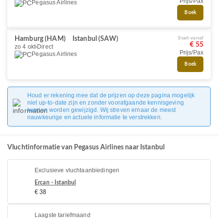
Prijs/Pax
Pegasus Airlines
Boek
Start vanaf
Hamburg (HAM)
Istanbul (SAW)
€ 55
zo 4 okt
Direct
Prijs/Pax
Pegasus Airlines
Boek
Houd er rekening mee dat de prijzen op deze pagina mogelijk
niet up-to-date zijn en zonder voorafgaande kennisgeving
kunnen worden gewijzigd. Wij streven ernaar de meest
nauwkeurige en actuele informatie te verstrekken.
Vluchtinformatie van Pegasus Airlines naar Istanbul
Exclusieve vluchtaanbiedingen
Ercan - Istanbul
€ 38
Laagste tariefmaand