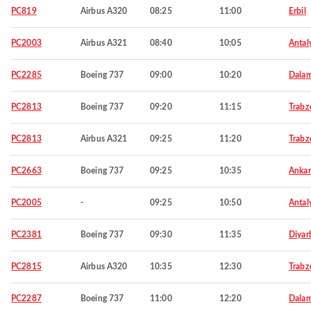
PC819
Airbus A320
08:25
11:00
Erbil
PC2003
Airbus A321
08:40
10:05
Antal
PC2285
Boeing 737
09:00
10:20
Dala
PC2813
Boeing 737
09:20
11:15
Trabz
PC2813
Airbus A321
09:25
11:20
Trabz
PC2663
Boeing 737
09:25
10:35
Ankar
PC2005
-
09:25
10:50
Antal
PC2381
Boeing 737
09:30
11:35
Diyar
PC2815
Airbus A320
10:35
12:30
Trabz
PC2287
Boeing 737
11:00
12:20
Dala