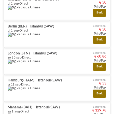
€ 50
di 1 sep
Direct
Prijs/Pax
Pegasus Airlines
Boek
Start vanaf
Berlin (BER)
Istanbul (SAW)
€ 50
di 1 sep
Direct
Prijs/Pax
Pegasus Airlines
Boek
Start vanaf
London (STN)
Istanbul (SAW)
€ 60,86
zo 20 sep
Direct
Prijs/Pax
Pegasus Airlines
Boek
Start vanaf
Hamburg (HAM)
Istanbul (SAW)
€ 53
vr 11 sep
Direct
Prijs/Pax
Pegasus Airlines
Boek
Start vanaf
Manama (BAH)
Istanbul (SAW)
€ 129,78
za 1 aug
Direct