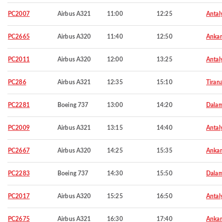
PC2007
Airbus A321
11:00
12:25
Antal
PC2665
Airbus A320
11:40
12:50
Ankar
PC2011
Airbus A320
12:00
13:25
Antal
PC286
Airbus A321
12:35
15:10
Tiran
PC2281
Boeing 737
13:00
14:20
Dala
PC2009
Airbus A321
13:15
14:40
Antal
PC2667
Airbus A320
14:25
15:35
Ankar
PC2283
Boeing 737
14:30
15:50
Dala
PC2017
Airbus A320
15:25
16:50
Antal
PC2675
Airbus A321
16:30
17:40
Ankar