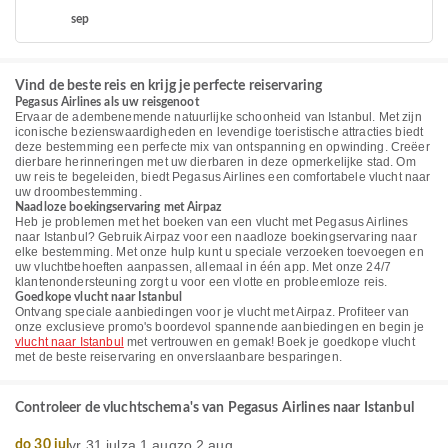
sep
Vind de beste reis en krijg je perfecte reiservaring
Pegasus Airlines als uw reisgenoot
Ervaar de adembenemende natuurlijke schoonheid van Istanbul. Met zijn
iconische bezienswaardigheden en levendige toeristische attracties biedt
deze bestemming een perfecte mix van ontspanning en opwinding. Creëer
dierbare herinneringen met uw dierbaren in deze opmerkelijke stad. Om
uw reis te begeleiden, biedt Pegasus Airlines een comfortabele vlucht naar
uw droombestemming.
Naadloze boekingservaring met Airpaz
Heb je problemen met het boeken van een vlucht met Pegasus Airlines
naar Istanbul? Gebruik Airpaz voor een naadloze boekingservaring naar
elke bestemming. Met onze hulp kunt u speciale verzoeken toevoegen en
uw vluchtbehoeften aanpassen, allemaal in één app. Met onze 24/7
klantenondersteuning zorgt u voor een vlotte en probleemloze reis.
Goedkope vlucht naar Istanbul
Ontvang speciale aanbiedingen voor je vlucht met Airpaz. Profiteer van
onze exclusieve promo's boordevol spannende aanbiedingen en begin je
vlucht naar Istanbul
met vertrouwen en gemak! Boek je goedkope vlucht
met de beste reiservaring en onverslaanbare besparingen.
Controleer de vluchtschema's van Pegasus Airlines naar Istanbul
vr 31 jul
za 1 aug
zo 2 aug
do 30 jul