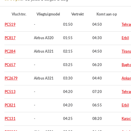
Vluchtnr.
Vliegtuigmodel
Vertrekt
Komt aan op
PC519
-
01:50
04:50
Tehra
PC817
Airbus A320
01:55
04:30
Erbil
PC284
Airbus A321
02:15
04:50
Tiran
PC657
-
03:25
06:20
Bagh
PC2679
Airbus A321
03:30
04:40
Ankar
PC513
-
04:20
07:20
Tehra
PC821
-
04:20
06:55
Erbil
PC131
-
04:25
08:20
Karac