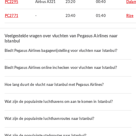
PC2295
Airbus A321
23:20
00:40
Dala
PC2771
-
23:40
01:40
Rize
Veelgestelde vragen over vluchten van Pegasus Airlines naar
Istanbul
Biedt Pegasus Airlines bagagevrijstelling voor vluchten naar Istanbul?
Biedt Pegasus Airlines online inchecken voor vluchten naar Istanbul?
Hoe lang duurt de vlucht naar Istanbul met Pegasus Airlines?
Wat zijn de populairste luchthavens om aan te komen in Istanbul?
Wat zijn de populairste luchthavnroutes naar Istanbul?
Wat zijn de populairste stadsroutes naar Istanbul?