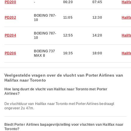
PD200
-
06:20
07:45
Halif
BOEING 787-
PD202
11:05
12:30
Halif
10
BOEING 787-
PD204
12:55
14:20
Halif
10
BOEING 737
PD206
16:35
18:00
Halif
MAX 8
Veelgestelde vragen over de vlucht van Porter Airlines van
Halifax naar Toronto
Hoe lang duurt de vlucht van Halifax naar Toronto met Porter
Airlines?
De vluchtduur van Halifax naar Toronto met Porter Airlines bedraagt
ongeveer 2u 47m.
Biedt Porter Airlines bagagevrijstelling voor vluchten van Halifax naar
Toronto?