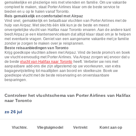
gemakkelijke en plezierige reis met vrienden en familie. Om uw vakantie
compleet te maken, staat Porter Airlines klaar om de beste service te
bieden en u op te halen vanaf Toronto.
Reis gemakkelijk en comfortabel met Airpaz
Vind snel, gemakkelijk en betaalbaar vluchten van Porter Airlines met de
hulp van Airpaz. Met slechts één klik kun je de beste en meest
onvergetelijke vlucht van Halifax naar Toronto ervaren. Aan de andere kant
biedt Airpaz je een klantenserviceteam dat altijd klaar staat om je te helpen
met eventuele vragen. Geniet van een aangename vakantie met je familie
zonder je zorgen te maken over je reisplannen.
Beste reisaanbiedingen van Toronto
Krijg goedkope vluchten alleen met Airpaz. Vind de beste promo's en boek
uw vlucht eenvoudig met Porter Airlines. Via Airpaz zorgen wij ervoor dat u
de beste
vlucht van Halifax naar Toronto
heeft. Verbeter uw reis met
aanpasbare add-ons die zijn afgestemd op uw voorkeuren, van extra
bagagevrijstelling tot maaltijden aan boord en stoelkeuze. Boek uw
goedkope vlucht met de beste reiservaring en onverslaanbare
besparingen.
Controleer het vluchtschema van Porter Airlines van Halifax
naar Toronto
zo 26 jul
Vluchtnr.
Vliegtuigmodel
Vertrekt
Komt aan op