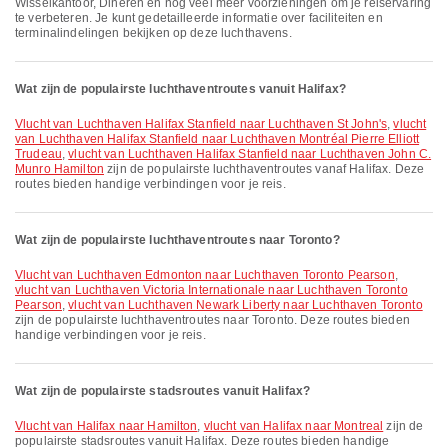
Wisselkantoor, Dineren en nog veel meer voorzieningen om je reiservaring
te verbeteren. Je kunt gedetailleerde informatie over faciliteiten en
terminalindelingen bekijken op deze luchthavens.
Wat zijn de populairste luchthaventroutes vanuit Halifax?
vlucht van Luchthaven Halifax Stanfield naar Luchthaven St John's
,
vlucht
van Luchthaven Halifax Stanfield naar Luchthaven Montréal Pierre Elliott
Trudeau
,
vlucht van Luchthaven Halifax Stanfield naar Luchthaven John C.
Munro Hamilton
zijn de populairste luchthaventroutes vanaf Halifax. Deze
routes bieden handige verbindingen voor je reis.
Wat zijn de populairste luchthaventroutes naar Toronto?
vlucht van Luchthaven Edmonton naar Luchthaven Toronto Pearson
,
vlucht van Luchthaven Victoria Internationale naar Luchthaven Toronto
Pearson
,
vlucht van Luchthaven Newark Liberty naar Luchthaven Toronto
zijn de populairste luchthaventroutes naar Toronto. Deze routes bieden
handige verbindingen voor je reis.
Wat zijn de populairste stadsroutes vanuit Halifax?
vlucht van Halifax naar Hamilton
,
vlucht van Halifax naar Montreal
zijn de
populairste stadsroutes vanuit Halifax. Deze routes bieden handige