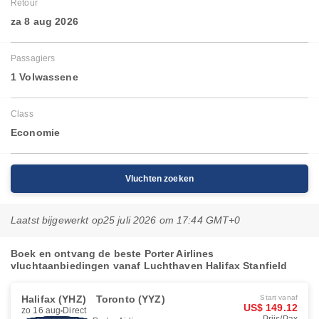
Retour
za 8 aug 2026
Passagiers
1 Volwassene
Class
Economie
Vluchten zoeken
Laatst bijgewerkt op
25 juli 2026 om 17:44 GMT+0
Boek en ontvang de beste Porter Airlines
vluchtaanbiedingen vanaf Luchthaven Halifax Stanfield
Halifax (YHZ)
Toronto (YYZ)
Start vanaf
US$ 149.12
zo 16 aug
Direct