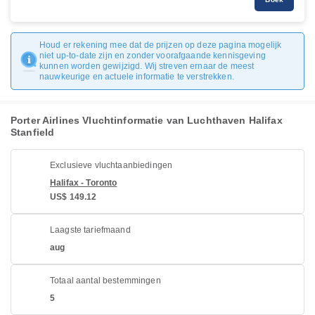
Houd er rekening mee dat de prijzen op deze pagina mogelijk
niet up-to-date zijn en zonder voorafgaande kennisgeving
kunnen worden gewijzigd. Wij streven ernaar de meest
nauwkeurige en actuele informatie te verstrekken.
Porter Airlines Vluchtinformatie van Luchthaven Halifax
Stanfield
Exclusieve vluchtaanbiedingen
Halifax - Toronto
US$ 149.12
Laagste tariefmaand
aug
Totaal aantal bestemmingen
5