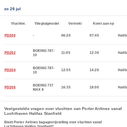
zo 26 jul
Vluchtnr.
Vliegtuigmodel
Vertrekt
Komt aan op
PD200
-
06:20
07:45
Halif
BOEING 787-
PD202
11:05
12:30
Halif
10
BOEING 787-
PD204
12:55
14:20
Halif
10
BOEING 737
PD206
16:35
18:00
Halif
MAX 8
Veelgestelde vragen over vluchten van Porter Airlines vanaf
Luchthaven Halifax Stanfield
Biedt Porter Airlines bagagevrijstelling voor vluchten vanaf
Luchthaven Halifax Stanfield?