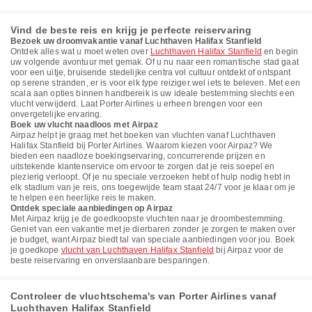
Vind de beste reis en krijg je perfecte reiservaring
Bezoek uw droomvakantie vanaf Luchthaven Halifax Stanfield
Ontdek alles wat u moet weten over
Luchthaven Halifax Stanfield
en begin
uw volgende avontuur met gemak. Of u nu naar een romantische stad gaat
voor een uitje, bruisende stedelijke centra vol cultuur ontdekt of ontspant
op serene stranden, er is voor elk type reiziger wel iets te beleven. Met een
scala aan opties binnen handbereik is uw ideale bestemming slechts een
vlucht verwijderd. Laat Porter Airlines u erheen brengen voor een
onvergetelijke ervaring.
Boek uw vlucht naadloos met Airpaz
Airpaz helpt je graag met het boeken van vluchten vanaf Luchthaven
Halifax Stanfield bij Porter Airlines. Waarom kiezen voor Airpaz? We
bieden een naadloze boekingservaring, concurrerende prijzen en
uitstekende klantenservice om ervoor te zorgen dat je reis soepel en
plezierig verloopt. Of je nu speciale verzoeken hebt of hulp nodig hebt in
elk stadium van je reis, ons toegewijde team staat 24/7 voor je klaar om je
te helpen een heerlijke reis te maken.
Ontdek speciale aanbiedingen op Airpaz
Met Airpaz krijg je de goedkoopste vluchten naar je droombestemming.
Geniet van een vakantie met je dierbaren zonder je zorgen te maken over
je budget, want Airpaz biedt tal van speciale aanbiedingen voor jou. Boek
je goedkope
vlucht van Luchthaven Halifax Stanfield
bij Airpaz voor de
beste reiservaring en onverslaanbare besparingen.
Controleer de vluchtschema's van Porter Airlines vanaf
Luchthaven Halifax Stanfield