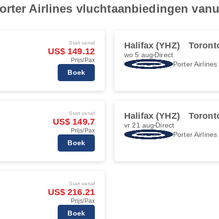
rter Airlines vluchtaanbiedingen vanui
Start vanaf
Halifax (YHZ)
Toront
US$ 149.12
wo 5 aug
Direct
Prijs/Pax
Porter Airlines
Boek
Start vanaf
Halifax (YHZ)
Toront
US$ 149.7
vr 21 aug
Direct
Prijs/Pax
Porter Airlines
Boek
Start vanaf
US$ 216.21
Prijs/Pax
Boek