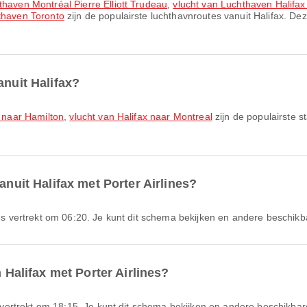
thaven Montréal Pierre Elliott Trudeau
,
vlucht van Luchthaven Halifax
hthaven Toronto
zijn de populairste luchthavnroutes vanuit Halifax. De
anuit Halifax?
x naar Hamilton
,
vlucht van Halifax naar Montreal
zijn de populairste s
anuit Halifax met Porter Airlines?
ines vertrekt om 06:20. Je kunt dit schema bekijken en andere beschikb
n Halifax met Porter Airlines?
nes vertrekt om 18:15. Je kunt dit schema bekijken en andere beschikbar