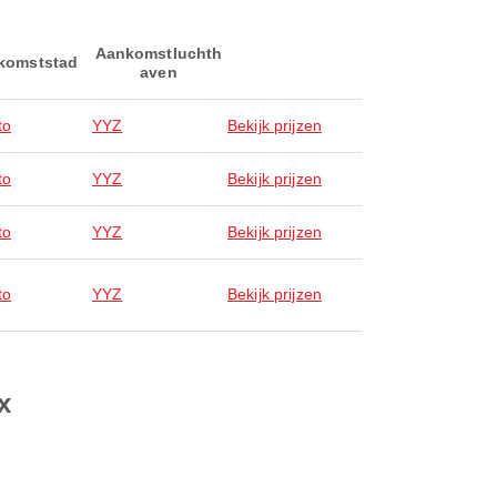
Aankomstluchth
komststad
aven
to
YYZ
Bekijk prijzen
to
YYZ
Bekijk prijzen
to
YYZ
Bekijk prijzen
to
YYZ
Bekijk prijzen
x