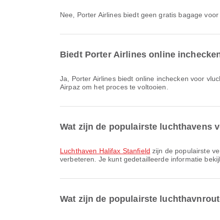
Nee, Porter Airlines biedt geen gratis bagage vo
Biedt Porter Airlines online inchecke
Ja, Porter Airlines biedt online inchecken voor vluchten vanuit Halifax, zodat u gemakkelijk kunt inchecken voor uw vlucht via ons platform. Volg gewoon de instructies op
Airpaz om het proces te voltooien.
Wat zijn de populairste luchthavens v
Luchthaven Halifax Stanfield
zijn de populairste v
verbeteren. Je kunt gedetailleerde informatie bekij
Wat zijn de populairste luchthavnrout