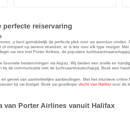
e perfecte reiservaring
s
ennen, u kunt gemakkelijk de perfecte plek voor uw avontuur vinden.
ekt of ontspant op serene stranden, er is iets voor elk type reiziger. 
egin uw reis met Porter Airlines, de populaire luchtvaartmaatschappij 
e favoriete bestemmingen via Airpaz. Wij bieden een snelle en handig
n bij de communicatie met de luchtvaartmaatschappij. Boek een handig
n geniet van aantrekkelijke aanbiedingen. Met het intuïtieve online
ie passen bij uw budget. Boek uw goedkope
vlucht van Halifax
voor de b
van Porter Airlines vanuit Halifax