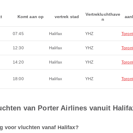
Vertrekluchthave
kt
Komt aan op
vertrek stad
aan
n
07:45
Halifax
YHZ
Toron
12:30
Halifax
YHZ
Toron
14:20
Halifax
YHZ
Toron
18:00
Halifax
YHZ
Toron
chten van Porter Airlines vanuit Halifa
ng voor vluchten vanaf Halifax?