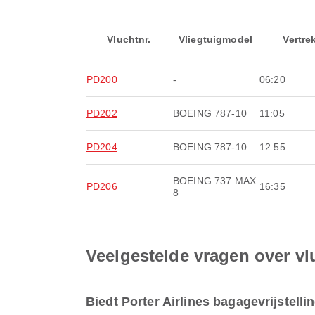
Vluchtnr.
Vliegtuigmodel
Vertre
PD200
-
06:20
PD202
BOEING 787-10
11:05
PD204
BOEING 787-10
12:55
BOEING 737 MAX
PD206
16:35
8
Veelgestelde vragen over vlu
Biedt Porter Airlines bagagevrijstelli