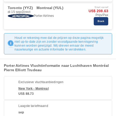
Toronto (YYZ)
Montreal (YUL)
Start vanaf
US$ 208.63
di 15 sep
Direct
Prijs/Pax
Porter Airlines
Boek
Houd er rekening mee dat de prijzen op deze pagina mogelijk
niet up-to-date zijn en zonder voorafgaande kennisgeving
kunnen worden gewijzigd. Wij streven ernaar de meest
nauwkeurige en actuele informatie te verstrekken.
Porter Airlines Vluchtinformatie naar Luchthaven Montréal
Pierre Elliott Trudeau
Exclusieve vluchtaanbiedingen
New York - Montreal
US$ 88.73
Laagste tariefmaand
sep