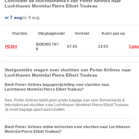
Controleer de vluchtschema's van Porter Airlines naar
Luchthaven Montréal Pierre Elliott Trudeau
vr 7 aug
zo 9 aug
Vluchtnr.
Vliegtuigmodel
Vertrekt
Komt aan op
BOEING 787-
PD384
07:45
13:55
Calg
8
Veelgestelde vragen over vluchten van Porter Airlines naar
Luchthaven Montréal Pierre Elliott Trudeau
Biedt Porter Airlines bagagevrijstelling voor vluchten naar
Luchthaven Montréal Pierre Elliott Trudeau?
Nee, Porter Airlines biedt geen gratis bagage aan voor Binnenlands &
Internationaal-vluchten naar Luchthaven Montréal Pierre Elliott Trudeau.
Je moet bagage apart aanschaffen.
Biedt Porter Airlines online inchecken voor vluchten naar Luchthaven
Montréal Pierre Elliott Trudeau?