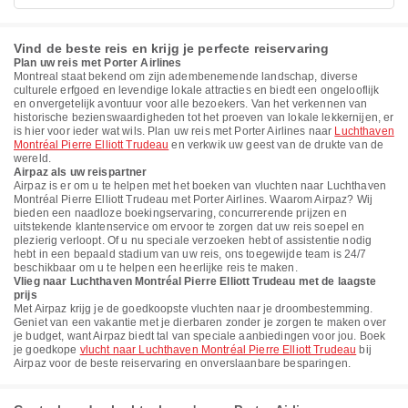
Vind de beste reis en krijg je perfecte reiservaring
Plan uw reis met Porter Airlines
Montreal staat bekend om zijn adembenemende landschap, diverse
culturele erfgoed en levendige lokale attracties en biedt een ongelooflijk
en onvergetelijk avontuur voor alle bezoekers. Van het verkennen van
historische bezienswaardigheden tot het proeven van lokale lekkernijen, er
is hier voor ieder wat wils. Plan uw reis met Porter Airlines naar
Luchthaven
Montréal Pierre Elliott Trudeau
en verkwik uw geest van de drukte van de
wereld.
Airpaz als uw reispartner
Airpaz is er om u te helpen met het boeken van vluchten naar Luchthaven
Montréal Pierre Elliott Trudeau met Porter Airlines. Waarom Airpaz? Wij
bieden een naadloze boekingservaring, concurrerende prijzen en
uitstekende klantenservice om ervoor te zorgen dat uw reis soepel en
plezierig verloopt. Of u nu speciale verzoeken hebt of assistentie nodig
hebt in een bepaald stadium van uw reis, ons toegewijde team is 24/7
beschikbaar om u te helpen een heerlijke reis te maken.
Vlieg naar Luchthaven Montréal Pierre Elliott Trudeau met de laagste
prijs
Met Airpaz krijg je de goedkoopste vluchten naar je droombestemming.
Geniet van een vakantie met je dierbaren zonder je zorgen te maken over
je budget, want Airpaz biedt tal van speciale aanbiedingen voor jou. Boek
je goedkope
vlucht naar Luchthaven Montréal Pierre Elliott Trudeau
bij
Airpaz voor de beste reiservaring en onverslaanbare besparingen.