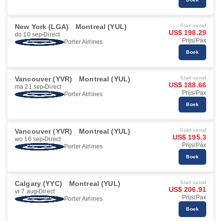
New York (LGA)
Montreal (YUL)
Start vanaf
US$ 198.29
do 10 sep
Direct
Prijs/Pax
Porter Airlines
Boek
Vancouver (YVR)
Montreal (YUL)
Start vanaf
US$ 188.66
ma 21 sep
Direct
Prijs/Pax
Porter Airlines
Boek
Vancouver (YVR)
Montreal (YUL)
Start vanaf
US$ 195.3
wo 16 sep
Direct
Prijs/Pax
Porter Airlines
Boek
Calgary (YYC)
Montreal (YUL)
Start vanaf
US$ 206.91
vr 7 aug
Direct
Prijs/Pax
Porter Airlines
Boek