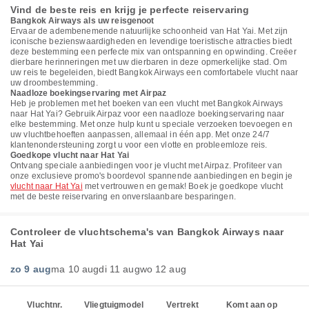
Vind de beste reis en krijg je perfecte reiservaring
Bangkok Airways als uw reisgenoot
Ervaar de adembenemende natuurlijke schoonheid van Hat Yai. Met zijn
iconische bezienswaardigheden en levendige toeristische attracties biedt
deze bestemming een perfecte mix van ontspanning en opwinding. Creëer
dierbare herinneringen met uw dierbaren in deze opmerkelijke stad. Om
uw reis te begeleiden, biedt Bangkok Airways een comfortabele vlucht naar
uw droombestemming.
Naadloze boekingservaring met Airpaz
Heb je problemen met het boeken van een vlucht met Bangkok Airways
naar Hat Yai? Gebruik Airpaz voor een naadloze boekingservaring naar
elke bestemming. Met onze hulp kunt u speciale verzoeken toevoegen en
uw vluchtbehoeften aanpassen, allemaal in één app. Met onze 24/7
klantenondersteuning zorgt u voor een vlotte en probleemloze reis.
Goedkope vlucht naar Hat Yai
Ontvang speciale aanbiedingen voor je vlucht met Airpaz. Profiteer van
onze exclusieve promo's boordevol spannende aanbiedingen en begin je
vlucht naar Hat Yai
met vertrouwen en gemak! Boek je goedkope vlucht
met de beste reiservaring en onverslaanbare besparingen.
Controleer de vluchtschema's van Bangkok Airways naar
Hat Yai
zo 9 aug
ma 10 aug
di 11 aug
wo 12 aug
Vluchtnr.
Vliegtuigmodel
Vertrekt
Komt aan op