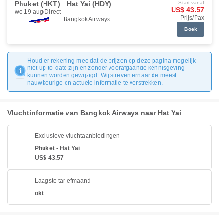
Phuket (HKT)
Hat Yai (HDY)
Start vanaf
US$ 43.57
wo 19 aug
Direct
Prijs/Pax
Bangkok Airways
Boek
Houd er rekening mee dat de prijzen op deze pagina mogelijk
niet up-to-date zijn en zonder voorafgaande kennisgeving
kunnen worden gewijzigd. Wij streven ernaar de meest
nauwkeurige en actuele informatie te verstrekken.
Vluchtinformatie van Bangkok Airways naar Hat Yai
Exclusieve vluchtaanbiedingen
Phuket - Hat Yai
US$ 43.57
Laagste tariefmaand
okt