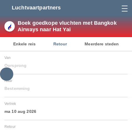
Luchtvaartpartners
Boek goedkope vluchten met Bangkok
Airways naar Hat Yai
Enkele reis
Retour
Meerdere steden
Van
Oorsprong
Naar
Bestemming
Vertrek
ma 10 aug 2026
Retour